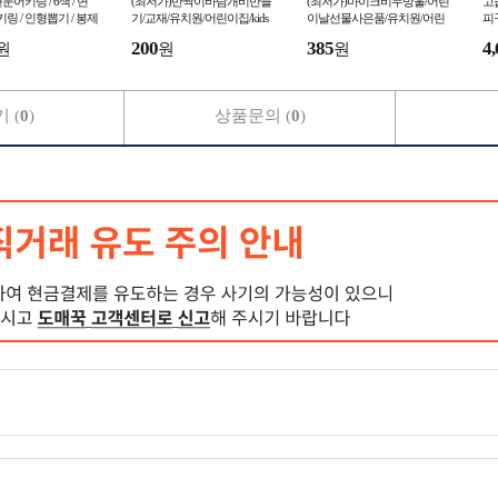
어키링 / 6색 / 변
(최저가)반짝이바람개비만들
(최저가)마이크비누방울/어린
고
키링 / 인형뽑기 / 봉제
기/교재/유치원/어린이집/kids
이날선물사은품/유치원/어린
피
mall
장식인형 / 가방고리
이집/오백이하
200
385
4,
원
원
원
 (
0
)
상품문의 (
0
)