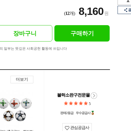
8,160
(
12
개)
원
장바구니
구매하기
의 일부는 뜻깊은 사회공헌 활동에 쓰입니다
더보기
블럭소완구전문몰
5
판매2등급
우수공급사
관심공급사