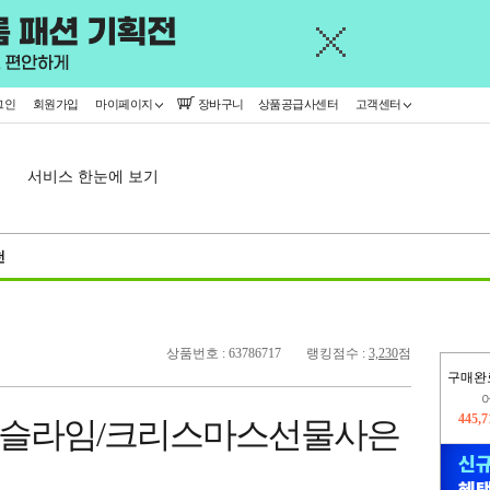
그인
회원가입
마이페이지
장바구니
상품공급사센터
고객센터
서비스 한눈에 보기
천
상품번호 : 63786717
랭킹점수 :
3,230
점
구매완
오늘
16,5
슬라임/크리스마스선물사은
445,