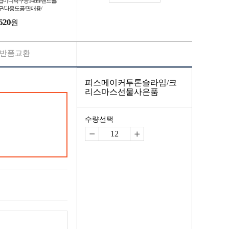
급미니축구공14cm/핸드볼/
구/다용도공/판매용/
620
원
반품교환
피스메이커투톤슬라임/크
리스마스선물사은품
수량선택