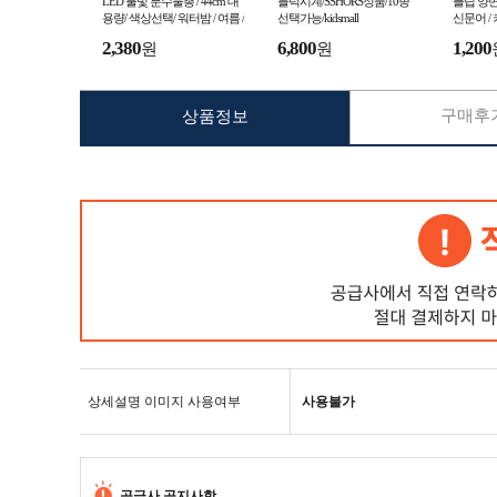
LED 불빛 분수물총 / 44cm 대
블럭시계/SSHORS정품/10종
플립 양면문
용량/ 색상선택/ 워터밤 / 여름 /
선택가능/kidsmall
신문어 / 
야외행사
인형 / 
2,380
6,800
1,200
원
원
구매후기
상품정보
상세설명 이미지 사용여부
사용불가
공급사 공지사항