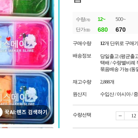
수량
12~
500~
(개)
680
670
단가
(원)
구매수량
12
개 단위로 구매
배송정보
당일출고
(평균출
택배 / 수량별비례 
묶음배송 가능 (동
재고수량
2,888개
원산지
수입산 / 아시아 / 
수량선택