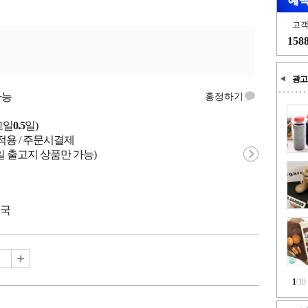
고
158
광고
가능
흥정하기
고일
0.5
일)
적용 / 주문시결제
일 출고지 상품만 가능)
중국
1
/
10