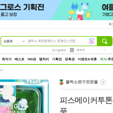
로
상품명
10
1
4
5
6
7
8
9
키링
미니
말랑이
선풍기
가방
양말
짱구
텀블러
23
2
1
1
7
3
2
파우치
인기검색어
3
모자
최저가
베스트
MD관
땡처리
기획전
판촉관
이벤트&제휴
꾹AI:
추
블럭소완구전문몰
피스메이커투톤
품