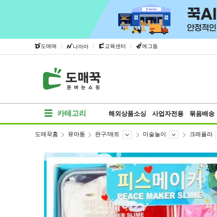
|
|
|
도매매
교육센터
에그돔
나까마
카테고리
해외상품소싱
사업자전용
묶음배송
도매꾹홈
유아동
완구/매트
미술놀이
크레욜라