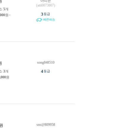
아띠존
원
(atti0073807)
소
5
개
3
등급
,000
원~
빠른배송
song848510
원
4
소
3
개
등급
,000
원
sns@809958
원