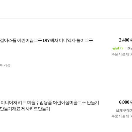
2,400
걸이소품 어린이집교구 DIY액자 미니액자 놀이교구
옵션가
최
주문시결제
3
구매가능
6,000
 미니어처 키트 미술수업용품 어린이집미술교구 만들기
원만들기재료 제사키트만들기
낱개구매
주문시결제
3