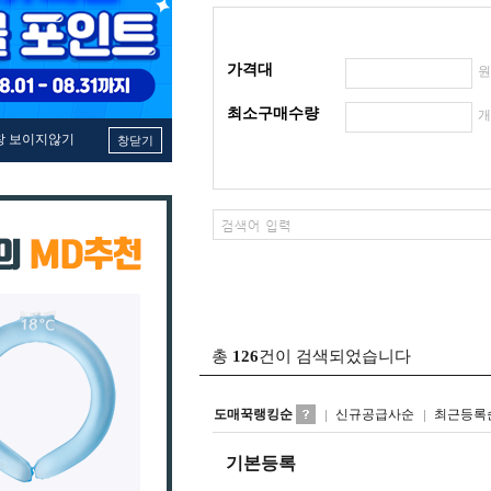
가격대
최소구매수량
창 보이지않기
창닫기
총
126
건이 검색되었습니다
도매꾹랭킹순
신규공급사순
최근등록
기본등록