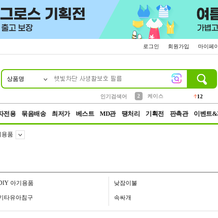
로그인
회원가입
마이페
상품명
10
1
4
5
6
7
8
9
파우치
등산
벨트
실리콘
양말
모자
양산
여성패션
152
395
555
12
1
1
5
3
2
케이스
인기검색어
12
3
생수
454
자전용
묶음배송
최저가
베스트
MD관
땡처리
기획전
판촉관
이벤트&
기용품
DIY 아기용품
낮잠이불
기타유아침구
속싸개