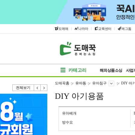
|
|
|
도매매
나까마
교육센터
에그돔
카테고리
해외상품소싱
사업
도매꾹홈
유아동
유아침구
DIY 아
전체보기
DIY 아기용품
유아베개
방수요