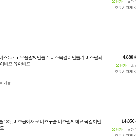
옵션가
낱개
주문시결제
3
4,880
비즈 5개 고무줄팔찌만들기 비즈목걸이만들기 비즈팔찌
린이비즈 유아비즈
옵션가
최
주문시결제
3
구매가능
14,850
 125g 비즈공예재료 비즈구슬 비즈팔찌재료 목걸이만
재료
옵션가
낱개
주문시결제
3