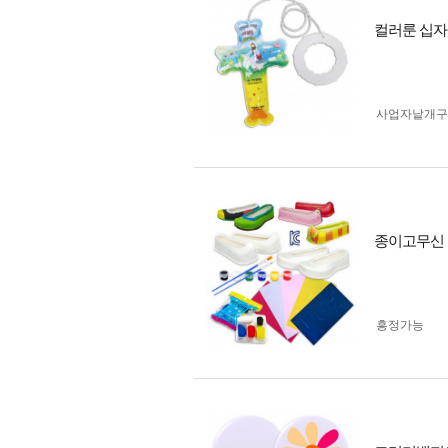
컬러룬 십자
사업자 낱개
종이고무신 
흥정가능