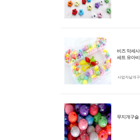
비즈 악세사
세트 유아
사업자 낱개
무지개구슬 