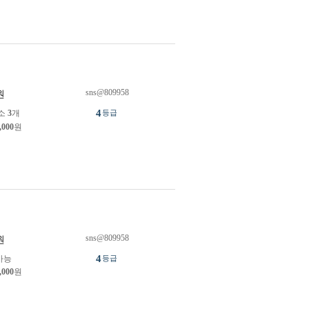
sns@809958
원
4
소
3
개
등급
,000
원
sns@809958
원
4
가능
등급
,000
원