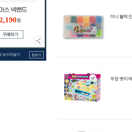
미니 블럭 만
2,190
원
창 보이지않기
창닫기
우정 뱃지 