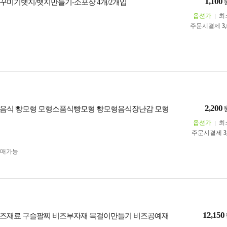
1,100
꾸미기뱃지/뱃지만들기-소포장 4개/2개입
옵션가
최
주문시결제
3
2,200
음식 빵모형 모형소품식빵모형 빵모형음식장난감 모형
옵션가
최
주문시결제
3
구매가능
12,150
즈재료 구슬팔찌 비즈부자재 목걸이만들기 비즈공예재