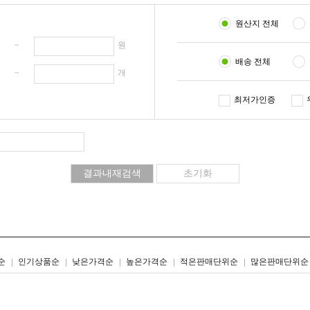
원산지 전체
원 ~
원
배송 전체
개 ~
개
최저가인증
리스트형
갤러리형
순
인기상품순
낮은가격순
높은가격순
적은판매단위순
많은판매단위순