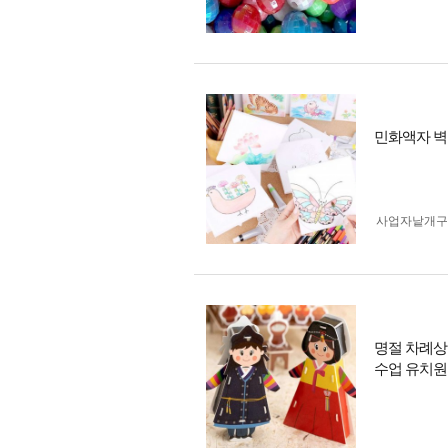
민화액자 벽
사업자 낱개
명절 차례상
수업 유치