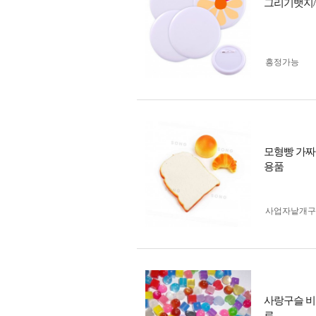
그리기뱃지/
흥정가능
모형빵 가짜
용품
사업자 낱개
사랑구슬 비
료