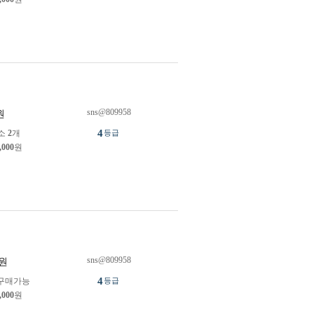
sns@809958
원
4
소
2
개
등급
,000
원
sns@809958
원
4
구매가능
등급
,000
원