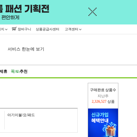
이지
장바구니
상품공급사센터
고객센터
서비스 한눈에 보기
제휴
꾹AI:
추천
지난주
구매완료 상품수
2,326,527
상품
이번주
2,285,565
상품
아기이불/요/패드