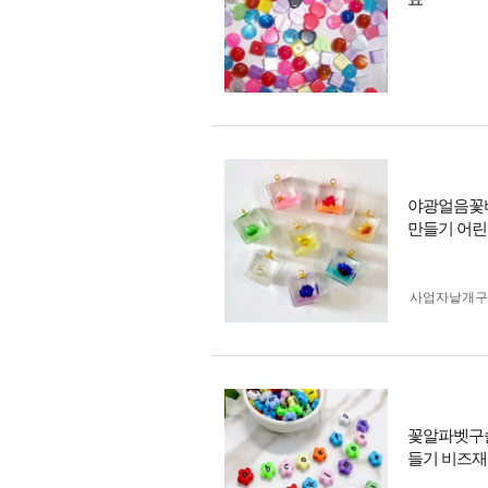
야광얼음꽃
만들기 어
사업자 낱개
꽃알파벳구슬
들기 비즈