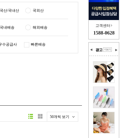
다양한 입점혜택
국산/국내산
국외산
공급사입점상담
고객센터
국내배송
해외배송
1588-0628
우수공급사
빠른배송
광고
50개씩 보기