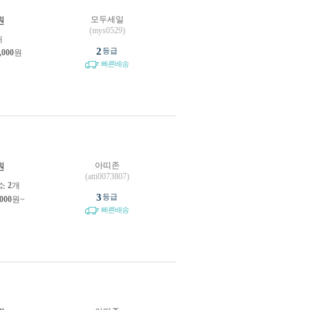
모두세일
원
(mys0529)
개
2
등급
,000
원
빠른배송
아띠존
원
(atti0073807)
소
2
개
3
등급
,000
원~
빠른배송