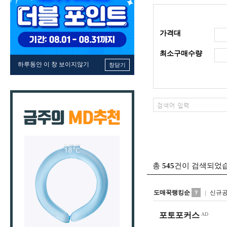
가격대
최소구매수량
하루동안 이 창 보이지않기
창닫기
총
545
건이 검색되었
도매꾹랭킹순
신규
포토포커스