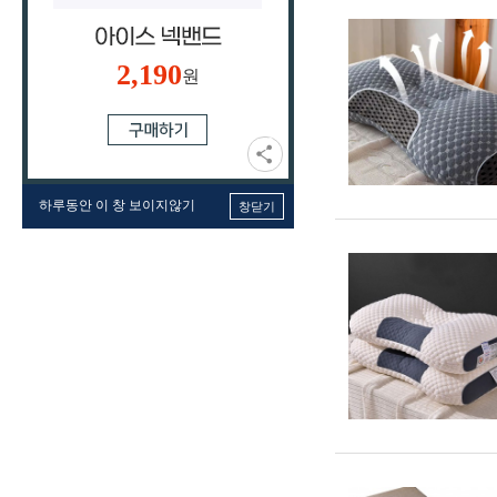
2,190
원
하루동안 이 창 보이지않기
창닫기