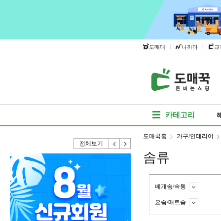
|
|
도매매
나까마
교
카테고리
도매꾹홈
가구/인테리어
전체보기
솜류
베개솜/속통
요솜/매트솜