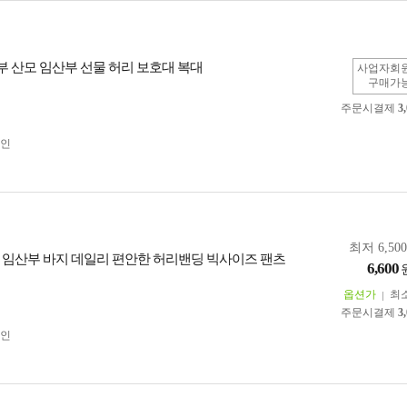
임부 산모 임산부 선물 허리 보호대 복대
사업자회
구매가
주문시결제
3
인
최저 6,50
 임산부 바지 데일리 편안한 허리밴딩 빅사이즈 팬츠
6,600
옵션가
최
주문시결제
3
인