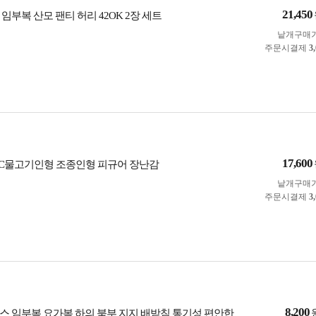
21,450
임부복 산모 팬티 허리 42OK 2장 세트
낱개구매
주문시결제
3
17,600
RC물고기인형 조종인형 피규어 장난감
낱개구매
주문시결제
3
8,200
스 임부복 요가복 하의 북부 지지 배받침 통기성 편안한