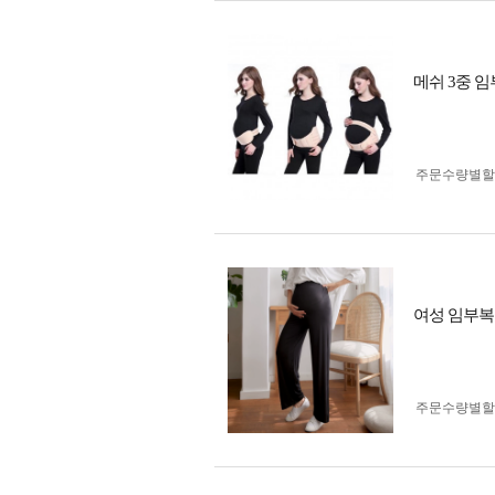
메쉬 3중 
주문수량별할
여성 임부복
주문수량별할