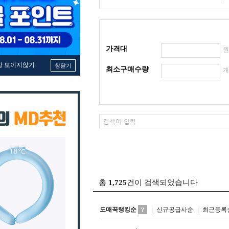
가격대
창 보이지않기
창닫기
최소구매수량
총
1,725
건이 검색되었습니다
도매꾹랭킹순
신규공급사순
최근등록