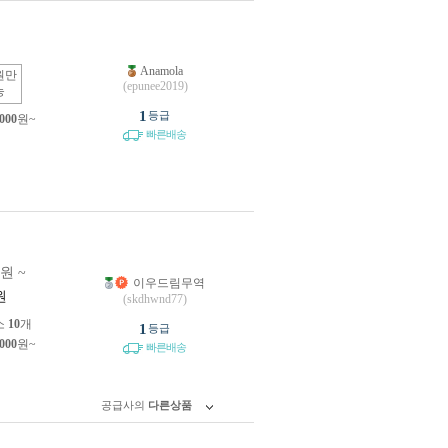
Anamola
원만
(epunee2019)
능
1
등급
,000
원~
빠른배송
0원 ~
이우드림무역
원
(skdhwnd77)
소
10
개
1
등급
,000
원~
빠른배송
공급사의
다른상품