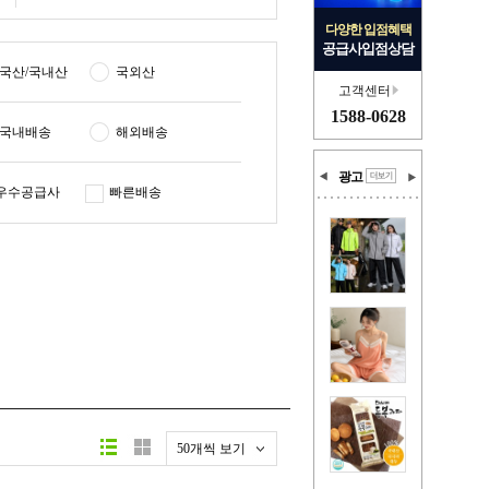
다양한 입점혜택
공급사입점상담
국산/국내산
국외산
고객센터
1588-0628
국내배송
해외배송
광고
우수공급사
빠른배송
50개씩 보기