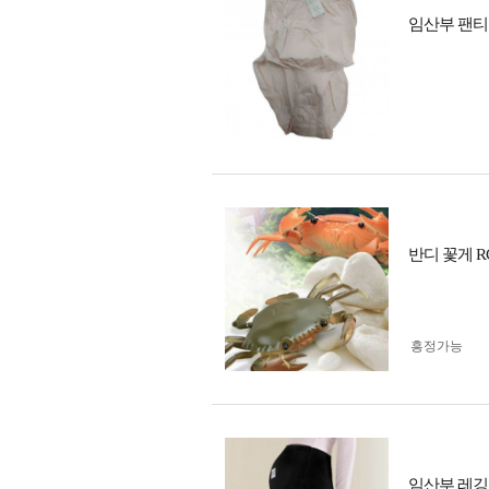
임산부 팬티 
반디 꽃게 
흥정가능
임산부 레깅