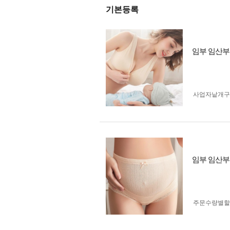
기본등록
임부 임산부
사업자 낱개
임부 임산부
주문수량별할