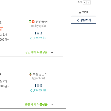
1
/
9
공유하기
큰손할인
원
(todayspick)
인
1
등급
소
2
개
빠른배송
,000
원~
공급사의
다른상품
특별공급사
원
(ggobburi)
소
2
개
1
등급
,000
원~
빠른배송
공급사의
다른상품