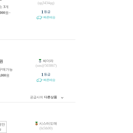
(qq3434qq)
소
3
개
1
등급
,000
원~
빠른배송
싸더라
원
(sns@503867)
구매가능
1
등급
,000
원
빠른배송
공급사의
다른상품
시스터도매
원만
(ht5th00)
능