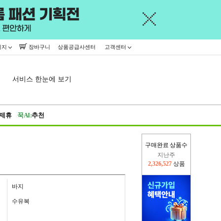
이지
장바구니
상품공급사센터
고객센터
서비스 한눈에 보기
제휴
꾹AI:
추천
구매완료 상품수
이번주
2,228,378
상품
지난주
2,326,527
상품
바지
수유복