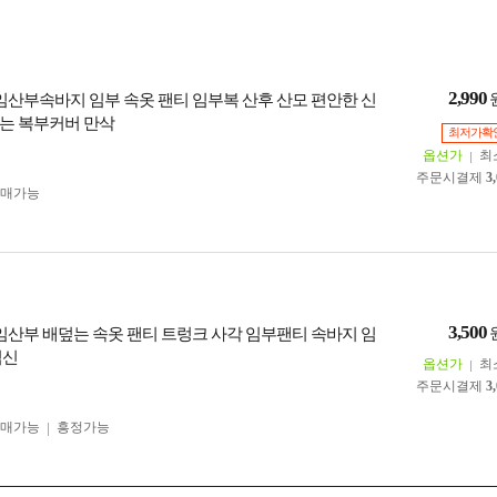
2,990
 임산부속바지 임부 속옷 팬티 임부복 산후 산모 편안한 신
는 복부커버 만삭
최저가확
옵션가
최
주문시결제
3
구매가능
3,500
 임산부 배덮는 속옷 팬티 트렁크 사각 임부팬티 속바지 임
임신
옵션가
최
주문시결제
3
구매가능
흥정가능