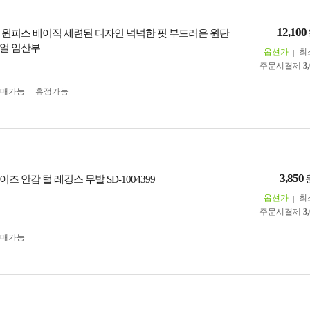
12,100
 원피스 베이직 세련된 디자인 넉넉한 핏 부드러운 원단
얼 임산부
옵션가
최
주문시결제
3
구매가능
흥정가능
3,850
즈 안감 털 레깅스 무발 SD-1004399
옵션가
최
주문시결제
3
구매가능