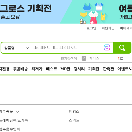
로그인
회원가입
마이페
상품명
10
1
4
5
6
7
8
9
파우치
등산
벨트
실리콘
양말
모자
양산
여성패션
152
395
555
12
1
1
5
3
2
케이스
인기검색어
12
3
생수
454
자전용
묶음배송
최저가
베스트
MD관
땡처리
기획전
판촉관
이벤트&
임부속옷
레깅스
트레이닝복/요가복
스커트
임부용수영복