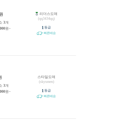
리더스도매
원
(qq3434qq)
소
3
개
1
등급
,000
원~
빠른배송
스타일도매
원
(skyxmen)
소
3
개
1
등급
,000
원~
빠른배송