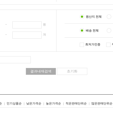
원산지 전체
원 ~
원
배송 전체
개 ~
개
최저가인증
리스트형
갤러리형
순
인기상품순
낮은가격순
높은가격순
적은판매단위순
많은판매단위순