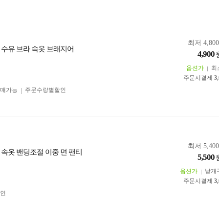
최저 4,80
 수유 브라 속옷 브래지어
4,900
옵션가
최
주문시결제
3
구매가능
주문수량별할인
최저 5,40
 속옷 밴딩조절 이중 면 팬티
5,500
옵션가
낱개
주문시결제
3
인