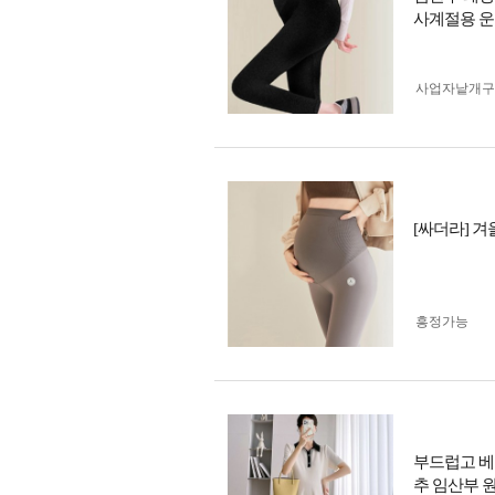
사계절용 운
사업자 낱개
[싸더라] 
흥정가능
부드럽고 베
추 임산부 