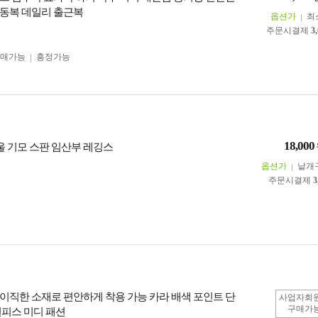
동복 데일리 출근복
옵션가
최
주문시결제
3
구매가능
흥정가능
18,000
겨울 기모 스판 임산부 레깅스
옵션가
낱개
주문시결제
3
이직한 소재로 편안하게 착용 가능 카라 배색 포인트 단
사업자회
구매가
원피스 미디 패션