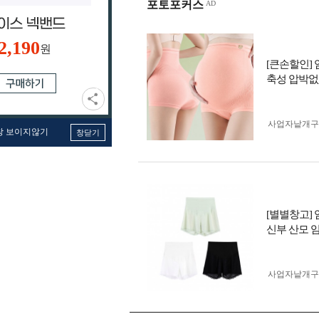
포토포커스
2,190
원
[큰손할인]
축성 압박없
사업자 낱개
창 보이지않기
창닫기
[별별창고]
신부 산모 
사업자 낱개