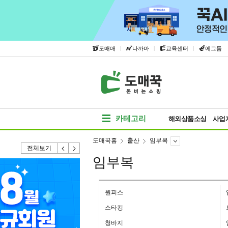
|
|
|
도매매
나까마
교육센터
에그돔
카테고리
해외상품소싱
사업
도매꾹홈
출산
임부복
전체보기
임부복
원피스
스타킹
청바지