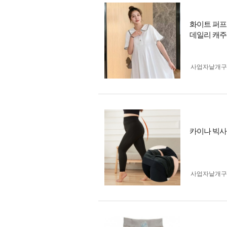
화이트 퍼프
데일리 캐주
사업자 낱개
카이나 빅사이
사업자 낱개