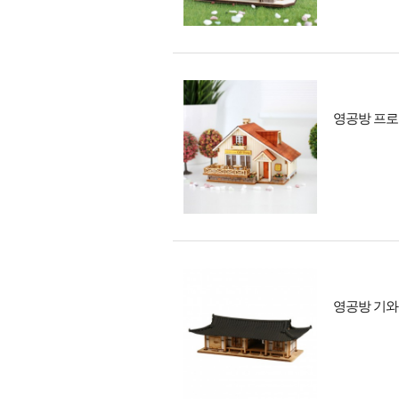
영공방 프로방
영공방 기와네