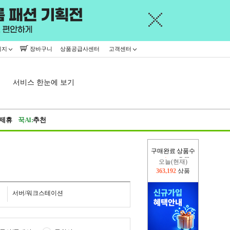
이지
장바구니
상품공급사센터
고객센터
서비스 한눈에 보기
제휴
꾹AI:
추천
구매완료 상품수
오늘(현재)
363,192
상품
어제
402,926
상품
서버/워크스테이션