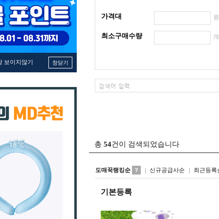
가격대
최소구매수량
창 보이지않기
창닫기
총
54
건이 검색되었습니다
도매꾹랭킹순
신규공급사순
최근등록
기본등록