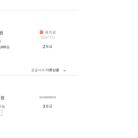
뮤즈온
원
(knn711)
개
2
등급
,000
원
공급사의
다른상품
ucommerce
원
3
가능
등급
송