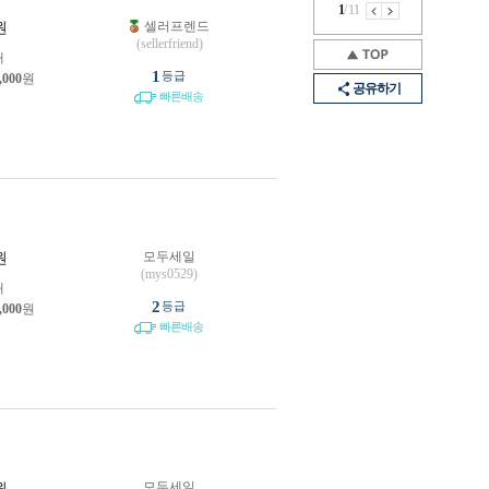
1
/
11
셀러프렌드
원
(sellerfriend)
개
1
등급
,000
원
공유하기
빠른배송
모두세일
원
(mys0529)
개
2
등급
,000
원
빠른배송
모두세일
원