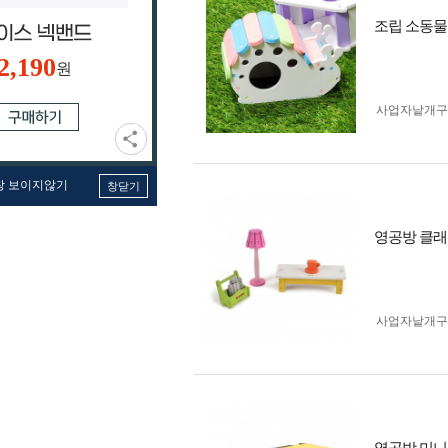
조립 소동물
2,190
원
사업자 낱개
창 보이지않기
창닫기
영공방 클래식
사업자 낱개