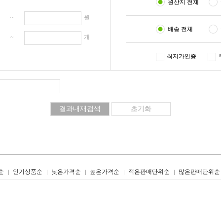
원산지 전체
원 ~
원
배송 전체
개 ~
개
최저가인증
리스트형
갤러리형
순
인기상품순
낮은가격순
높은가격순
적은판매단위순
많은판매단위순