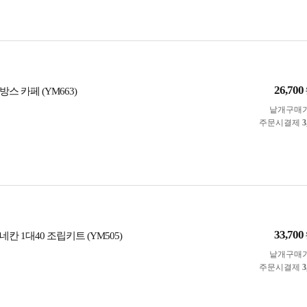
26,700
스 카페 (YM663)
낱개구매
주문시결제
3
33,700
칸 1대40 조립키트 (YM505)
낱개구매
주문시결제
3