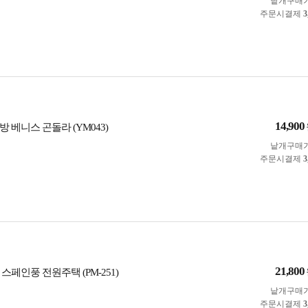
낱개구매
주문시결제
3
14,900
 베니스 곤돌라 (YM043)
낱개구매
주문시결제
3
21,800
 스페인풍 전원주택 (PM-251)
낱개구매
주문시결제
3