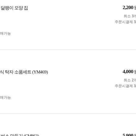
2,200
 달팽이 모양 집
최소
3
주문시결제
3
구매가능
4,000
 탁자 소품세트 (YM469)
최소
2
주문시결제
3
구매가능
5,900