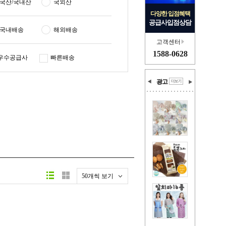
국산/국내산
국외산
다양한 입점혜택
공급사입점상담
국내배송
해외배송
고객센터
1588-0628
우수공급사
빠른배송
광고
50개씩 보기