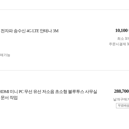
10,100
전자파 송수신 4G LTE 안테나 3M
최소
3
주문시결제
3
구매가능
288,700
3.0 HDMI 미니 PC 무선 유선 저소음 초소형 블루투스 사무실
 문서 작업
낱개구매
무료배