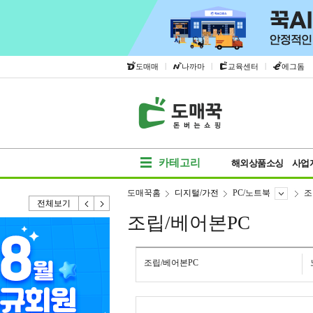
|
|
|
도매매
나까마
교육센터
에그돔
카테고리
해외상품소싱
사업
도매꾹홈
디지털/가전
PC/노트북
조
전체보기
조립/베어본PC
조립/베어본PC