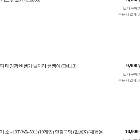
버스 만들기 (CM863)
낱개구매
주문시결제
3
9,900
 태양광 비행기 날아라 쌩쌩이 (TM113)
낱개구매
주문시결제
3
10,900
소녀 3T (WA-501) (10개입) 연결구멍 (없음X) (체험용