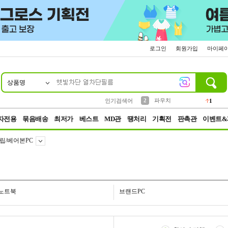
로그인
회원가입
마이페
상품명
10
1
4
5
6
7
8
9
키링
선풍기
말랑이
키캡
텀블러
가방
양말
양산
1
1
5
2
2
2
파우치
인기검색어
1
3
모자
2
자전용
묶음배송
최저가
베스트
MD관
땡처리
기획전
판촉관
이벤트&
립/베어본PC
노트북
브랜드PC