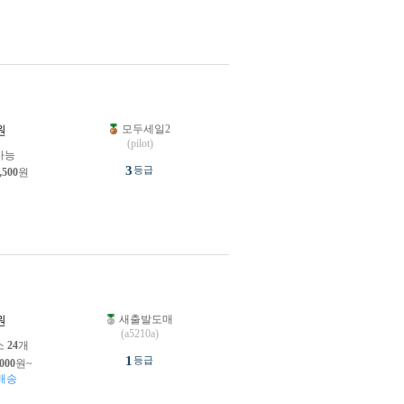
모두세일2
원
(pilot)
가능
3
등급
,500
원
새출발도매
원
(a5210a)
소
24
개
1
등급
,000
원~
배송