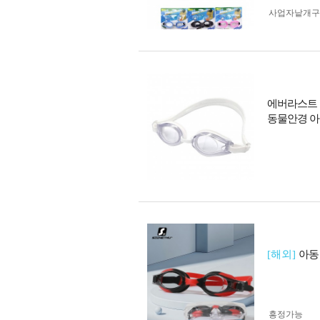
사업자 낱개
에버라스트 수
동물안경 
[해외]
아동
흥정가능