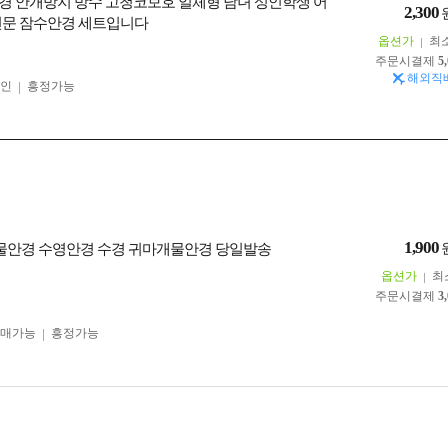
경 안개방지 방수 고청코보호 일체형 남녀 성인학생 어
2,300
전문 잠수안경 세트입니다
옵션가
최
주문시결제
5
해외직
인
흥정가능
1,900
7] 물안경 수영안경 수경 귀마개물안경 당일발송
옵션가
최
주문시결제
3
구매가능
흥정가능