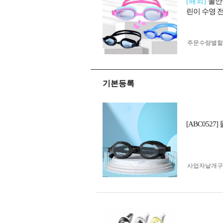
[해외]
물안
린이 수영 
주문수량별할
기본등록
[ABC052
사업자 낱개