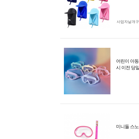
사업자 낱개
어린이 아동 
시 이전 당
미니돌 스노