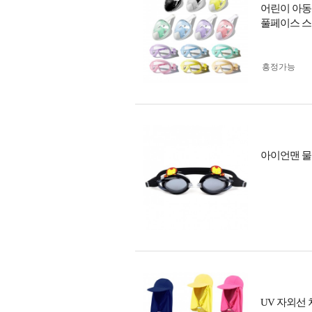
어린이 아동
풀페이스 스
흥정가능
아이언맨 물
UV 자외선