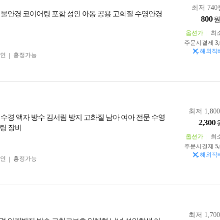
최저 740
 물안경 코이어링 포함 성인 아동 공용 고화질 수영안경
800
옵션가
최
주문시결제
3
해외직
인
흥정가능
최저 1,80
 수경 액자 방수 김서림 방지 고화질 남아 여아 전문 수영
2,300
링 장비
옵션가
최
주문시결제
5
해외직
인
흥정가능
최저 1,70