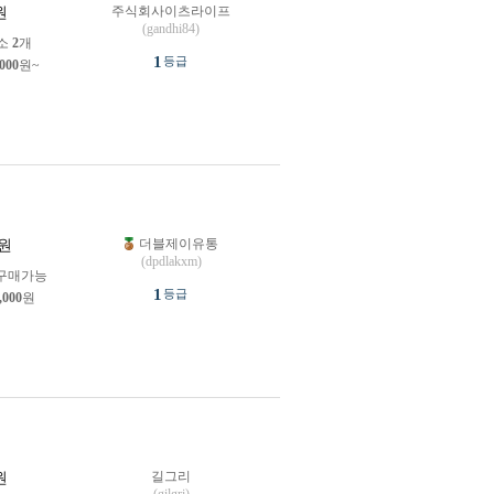
주식회사이츠라이프
원
(gandhi84)
소
2
개
1
등급
,000
원~
더블제이유통
원
(dpdlakxm)
구매가능
1
등급
,000
원
길그리
원