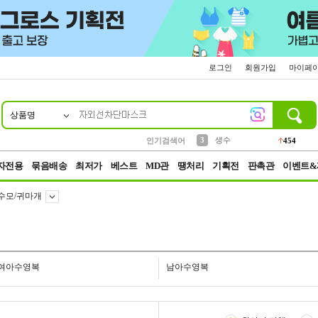
로그인
회원가입
마이페
상품명
10
1
2
3
6
7
8
9
파우치
케이스
생수
실리콘
양말
모자
양산
여성패션
454
555
12
12
1
1
5
3
4
등산
인기검색어
152
5
벨트
395
자전용
묶음배송
최저가
베스트
MD관
땡처리
기획전
판촉관
이벤트&
수모/귀마개
여아수영복
남아수영복