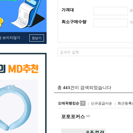
가격대
최소구매수량
창 보이지않기
창닫기
총
443
건이 검색되었습니다
도매꾹랭킹순
신규공급사순
최근등록
포토포커스