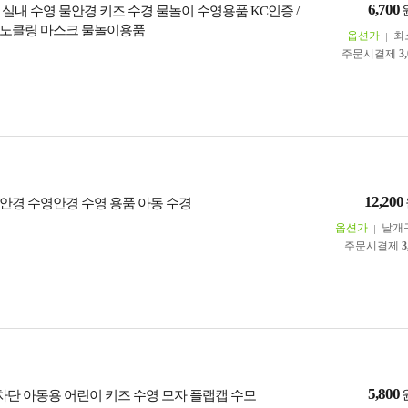
6,700
 실내 수영 물안경 키즈 수경 물놀이 수영용품 KC인증 /
노클링 마스크 물놀이용품
옵션가
최
주문시결제
3
12,200
안경 수영안경 수영 용품 아동 수경
옵션가
낱개
주문시결제
3
5,800
 차단 아동용 어린이 키즈 수영 모자 플랩캡 수모