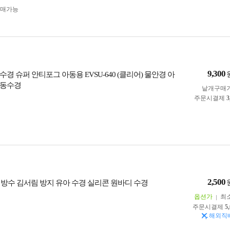
구매가능
9,300
경 슈퍼 안티포그 아동용 EVSU-640 (클리어) 물안경 아
아동수경
낱개구매
주문시결제
3
2,500
 방수 김서림 방지 유아 수경 실리콘 원바디 수경
옵션가
최
주문시결제
5
해외직