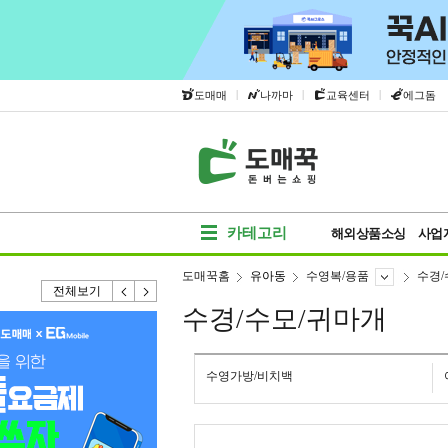
|
|
|
도매매
나까마
교육센터
에그돔
카테고리
해외상품소싱
사업
도매꾹홈
유아동
수영복/용품
수경/
전체보기
수경/수모/귀마개
수영가방/비치백