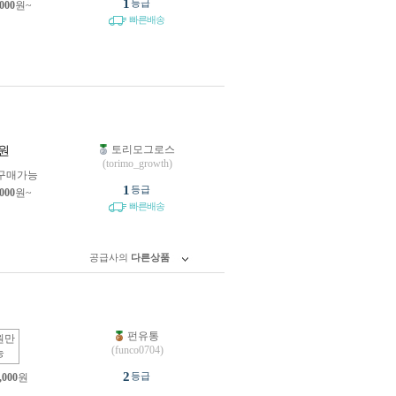
1
등급
,000
원~
빠른배송
토리모그로스
원
(torimo_growth)
구매가능
1
등급
,000
원~
빠른배송
공급사의
다른상품
펀유통
원만
(funco0704)
능
2
등급
,000
원