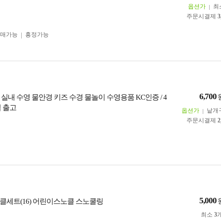
옵션가
최
주문시결제
3
구매가능
흥정가능
6,700
실내 수영 물안경 키즈 수경 물놀이 수영용품 KC인증 / 4
일 출고
옵션가
낱개
주문시결제
2
5,000
클세트(16) 어린이스노클 스노쿨링
최소
3