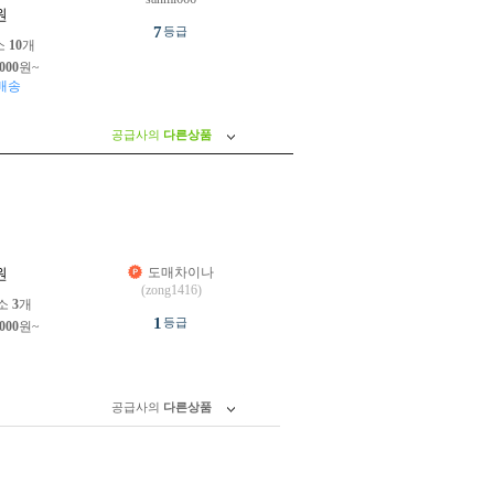
원
7
등급
소
10
개
,000
원~
배송
공급사의
다른상품
도매차이나
원
(zong1416)
소
3
개
1
등급
,000
원~
공급사의
다른상품