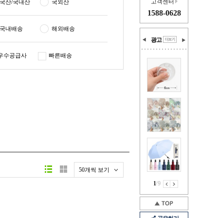
고객센터
국산/국내산
국외산
1588-0628
국내배송
해외배송
광고
우수공급사
빠른배송
50개씩 보기
1
/
9