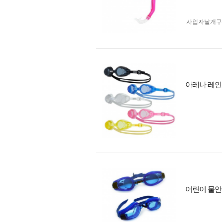
사업자 낱개
아레나 레인보
어린이 물안