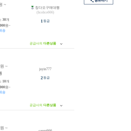
공유하기
원 ~
칭다오구매대행
원
(licolico666)
소
30
개
1
등급
,000
원~
배송
공급사의
다른상품
0원 ~
juyin777
원
2
등급
소
10
개
,000
원~
배송
공급사의
다른상품
0원 ~
sanmi666