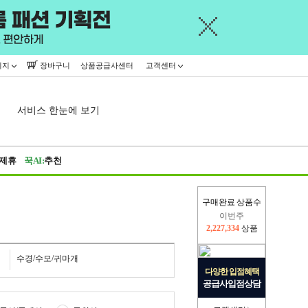
이지
장바구니
상품공급사센터
고객센터
서비스 한눈에 보기
제휴
꾹AI:
추천
구매완료 상품수
이번주
2,227,334
상품
지난주
2,326,527
상품
수경/수모/귀마개
다양한 입점혜택
공급사입점상담