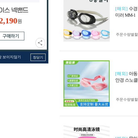
[해외]
수경
미러 MM-1
2,190
원
주문수량별할
창 보이지않기
창닫기
[해외]
아동
안경 스노클
주문수량별할