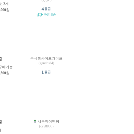
(gilgri)
소
2
개
4
등급
,000
원
빠른배송
주식회사이츠라이프
원
(gandhi84)
구매가능
1
등급
,500
원
샤론아이엔씨
원
(csy8988)
개