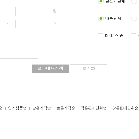
원산지 전체
원 ~
원
배송 전체
개 ~
개
최저가인증
리스트형
갤러리형
순
인기상품순
낮은가격순
높은가격순
적은판매단위순
많은판매단위순