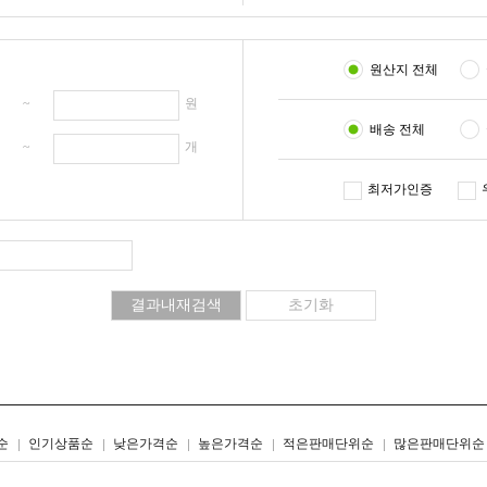
원산지 전체
원 ~
원
배송 전체
개 ~
개
최저가인증
리스트형
갤러리형
순
인기상품순
낮은가격순
높은가격순
적은판매단위순
많은판매단위순