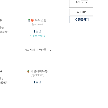
1
/
9
공유하기
아이쇼핑
원
(younku)
가능
1
등급
,750
원~
빠른배송
공급사의
다른상품
더블제이유통
원
(dpdlakxm)
가능
1
등급
,000
원