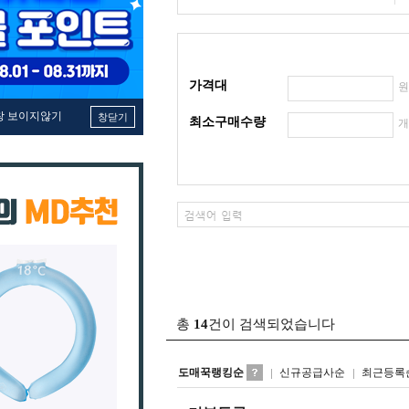
가격대
창 보이지않기
창닫기
최소구매수량
총
14
건이 검색되었습니다
도매꾹랭킹순
신규공급사순
최근등록