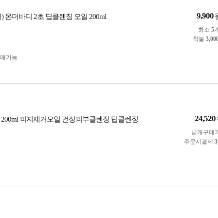
9,900
) 온더바디 2초 딥클렌징 오일 200ml
최소
5
착불
3,00
구매가능
24,520
 200ml 피지제거오일 건성피부클렌징 딥클렌징
낱개구매
주문시결제
3