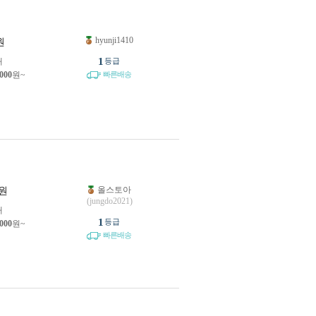
hyunji1410
원
1
개
등급
,000
원~
빠른배송
올스토아
원
(jungdo2021)
개
1
등급
,000
원~
빠른배송