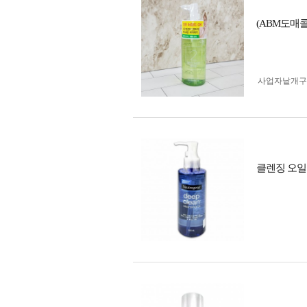
(ABM도매콜
사업자 낱개
클렌징 오일