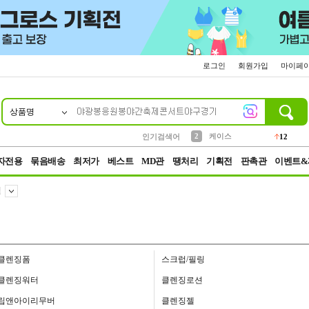
로그인
회원가입
마이페
상품명
10
1
4
5
6
7
8
9
파우치
등산
벨트
실리콘
양말
모자
양산
여성패션
152
395
555
12
1
1
5
3
2
케이스
인기검색어
12
3
생수
454
자전용
묶음배송
최저가
베스트
MD관
땡처리
기획전
판촉관
이벤트&
일
클렌징폼
스크럽/필링
클렌징워터
클렌징로션
립앤아이리무버
클렌징젤