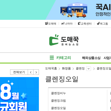
|
|
|
도매매
나까마
교육센터
에그돔
카테고리
해외상품소싱
사업
도매꾹홈
화장품
클렌징
클렌징오
전체보기
클렌징오일
클렌징비누
클렌징크림
클렌징오일