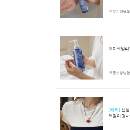
주문수량별할
메이크업리무
주문수량별할
[해외]
신상
목걸이 경사