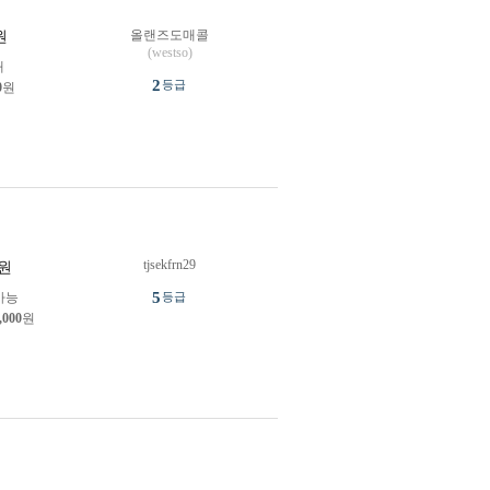
올랜즈도매콜
원
(westso)
개
2
등급
0
원
tjsekfrn29
원
5
가능
등급
,000
원