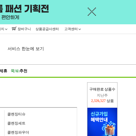
이지
장바구니
상품공급사센터
고객센터
서비스 한눈에 보기
제휴
꾹AI:
추천
구매완료 상품수
지난주
2,326,527
상품
이번주
2,223,741
상품
클렌징티슈
클렌징세트
클렌징파우더