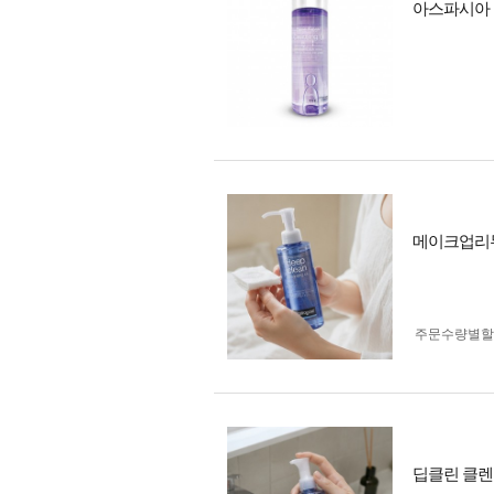
아스파시아 딥
메이크업리무
주문수량별할
딥클린 클렌