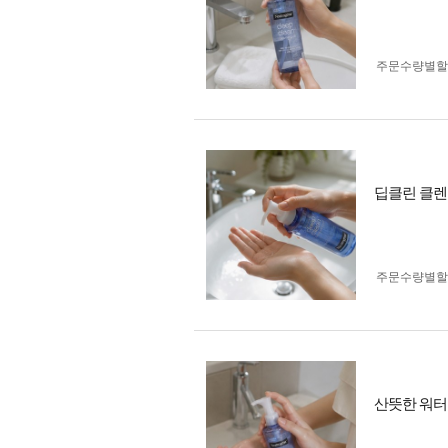
주문수량별할
딥클린 클렌
주문수량별할
산뜻한 워터