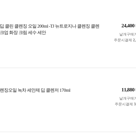
24,400
 클린 클렌징 오일 200ml -TJ 뉴트로지나 클렌징 클렌
크업 화장 크림 세수 세안
낱개구매
주문시결제
2
11,880
징오일 녹차 세안제 딥 클렌저 170ml
낱개구매
주문시결제
3