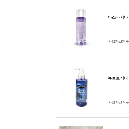
아스파시아 딥
사업자 낱개
뉴트로지나 딥
사업자 낱개