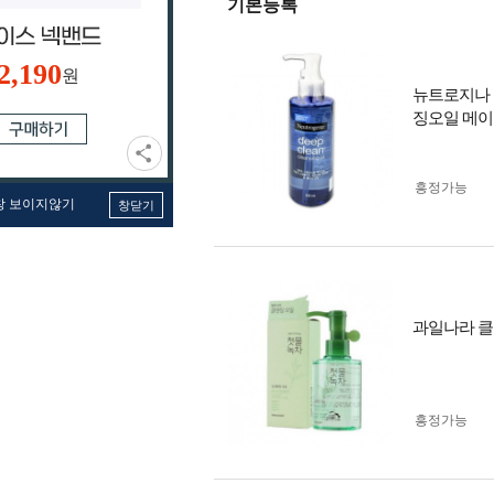
기본등록
2,190
원
뉴트로지나 딥
징오일 메이
흥정가능
창 보이지않기
창닫기
과일나라 클렌
흥정가능