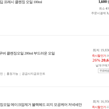
1,600
 프레시 클렌징 오일 100ml
최소
4
주문시결제
3
최저 19,83
버 클렌징오일 200ml 부드러운 오일
즉시할인가
2
26%
20,
낱개구매
무료배
인
흥정가능
공급사지급포인트
최저 16,95
징오일 메이크업제거 블랙헤드 피지 모공케어 저녁세안
즉시할인가
2