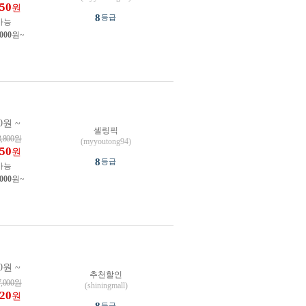
650
원
8
등급
가능
,000
원~
0원 ~
셀링픽
3,800
원
(myyoutong94)
250
원
8
등급
가능
,000
원~
0원 ~
추천할인
7,000
원
(shiningmall)
720
원
등급