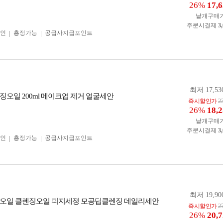
26%
17,
낱개구매
주문시결제
3
인
흥정가능
공급사지급포인트
최저 17,53
징오일 200ml 메이크업 제거 얼굴세안
즉시할인가
2
26%
18,
낱개구매
주문시결제
3
인
흥정가능
공급사지급포인트
최저 19,90
오일 클렌징오일 피지세정 모공딥클렌징 데일리세안
즉시할인가
2
26%
20,