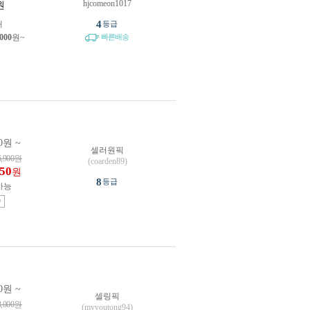
hjcomeon1017
원
4
개
등급
,000
원~
빠른배송
0원 ~
셀러원픽
6,900
원
(coarden89)
650
원
8
등급
가능
송
0원 ~
셀링픽
3,000
원
(myyoutong94)