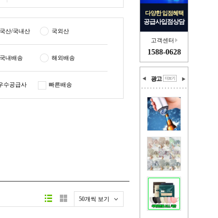
다양한 입점혜택
공급사입점상담
국산/국내산
국외산
고객센터
1588-0628
국내배송
해외배송
광고
우수공급사
빠른배송
50개씩 보기