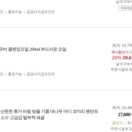
낱개구매
무료배
인
흥정가능
공급사지급포인트
최저 19,79
버 클렌징오일 200ml 부드러운 오일
즉시할인가
2
26%
20,
낱개구매
주문시결제
3
인
흥정가능
공급사지급포인트
최저 26,46
 산뜻한 휴가 바람 방울 기름 대나무 마디 코끼리 펜던트
27,000
 소수 고급감 탈부착 쇄골
옵션가
최
주문시결제
5