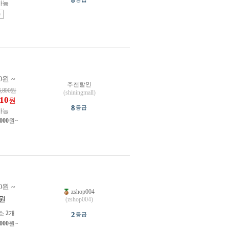
8
가능
송
0원 ~
추천할인
6,800
원
(shiningmall)
610
원
8
등급
가능
,000
원~
0원 ~
zshop004
원
(zshop004)
소
2
개
2
등급
,000
원~