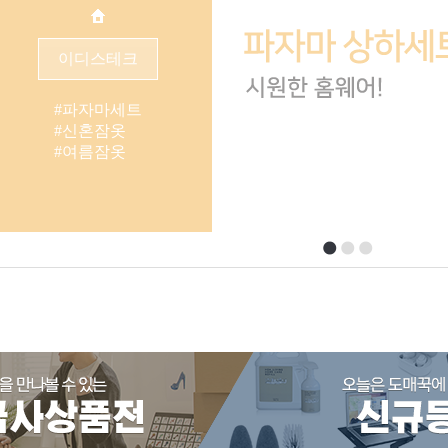
이디스테크
이디스테크
#파자마세트
#신혼잠옷
#여름잠옷