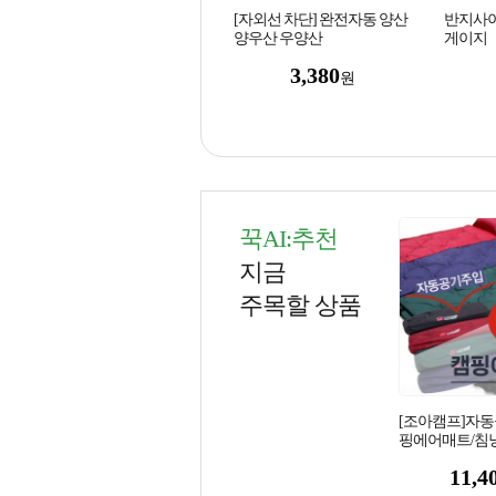
[자외선 차단] 완전자동 양산
반지사이
양우산 우양산
게이지
3,380
원
꾹AI:추천
지금
주목할 상품
[조아캠프]자동
핑에어매트/침낭
텐트침낭/텐트
11,4
품