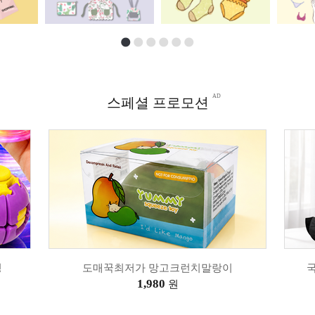
AD
스페셜 프로모션
성
도매꾹최저가 망고크런치말랑이
국
1,980
원