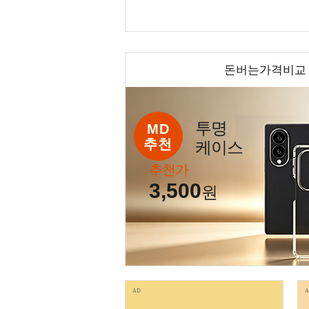
돈버는가격비교
투명
MD
추천
케이스
추천가
3,500
원
AD
A