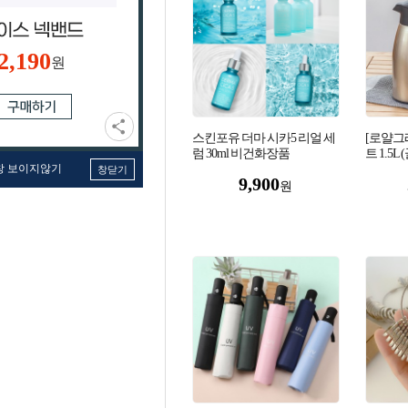
2,190
원
스킨포유 더마 시카5 리얼 세
[로얄그
럼 30ml 비건화장품
트 1.5L 
창 보이지않기
창닫기
9,900
원