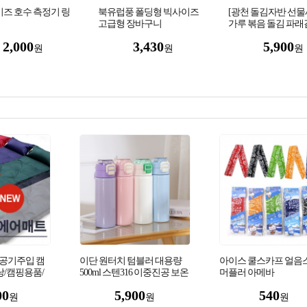
즈 호수 측정기 링
북유럽풍 폴딩형 빅사이즈
[광천 돌김자반 선물
고급형 장바구니
가루 볶음 돌김 파
세트 모음 선물용
2,000
3,430
5,900
원
원
원
공기주입 캠
이단 원터치 텀블러 대용량
아이스 쿨스카프 얼음
/캠핑용품/
500ml 스텐316 이중진공 보온
머플러 아메바
매트/차박용
보냉 휴대용 빨대 텀블러
00
5,900
540
원
원
원