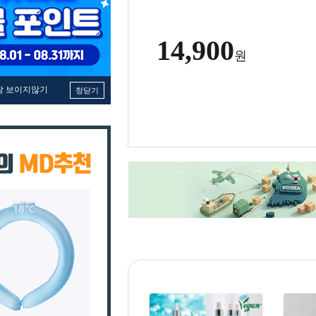
14,900
원
창 보이지않기
창닫기