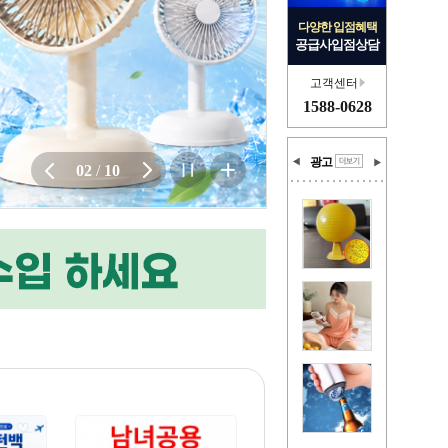
다양한 입점혜택
공급사입점상담
13,800
원
고객센터
1588-0628
광고
02
/
10