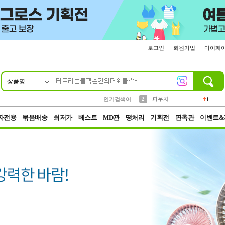
로그인
회원가입
마이페
상품명
10
1
4
5
6
7
8
9
키링
선풍기
말랑이
키캡
텀블러
가방
양말
양산
1
1
5
2
2
2
파우치
인기검색어
1
3
모자
2
자전용
묶음배송
최저가
베스트
MD관
땡처리
기획전
판촉관
이벤트&