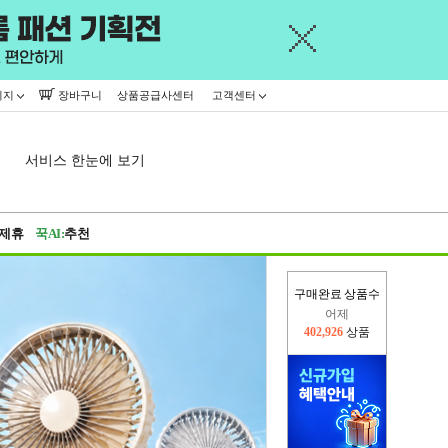
이지
장바구니
상품공급사센터
고객센터
서비스 한눈에 보기
제휴
꾹AI:
추천
AD
구매완료 상품수
오늘(현재)
226,496
상품
어제
402,926
상품