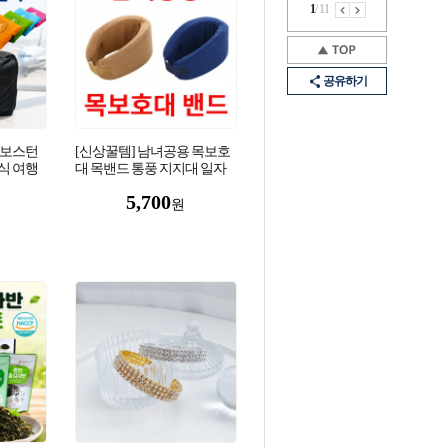
1
/
11
공유하기
 보스턴
[신상꿀템] 남녀공용 목보호
식 여행
대 목밴드 통풍 지지대 일자
입 보조
목 목보조기 거북목 견인기
5,700
목지지대
원