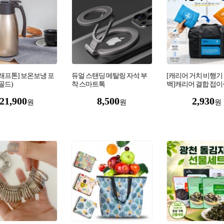
래프톤] 보온보냉 포
듀얼 스탠딩 메탈링 자석 부
[캐리어 거치 비행기
(골드)
착 스마트톡
백]캐리어 결합 접이
용 보스턴백 기내 반
21,900
8,500
2,930
가방 폴딩백 배낭
원
원
원