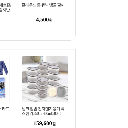
세트]김
클라우드 롱 큐빅 뱅글 팔찌
래김자반
4,500
원
스카프
벌크 집밥 전자렌지용기 박
스단위 350ml 450ml 500ml
600ml 밀폐용기 반찬통 냉동
159,600
밥 대량
원