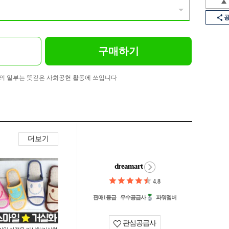
구매하기
의 일부는 뜻깊은 사회공헌 활동에 쓰입니다
더보기
dreamart
4.8
판매1등급
우수공급사
파워멤버
관심공급사