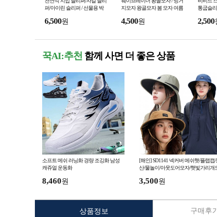
천연석 지압 슬리퍼/자갈 슬리
웨이브레이더 왕골모자 / 벙거
비비드 스
퍼/아이린 슬리퍼 / 선물용 박
지모자 왕골모자 봄 모자 여름
통굽슬리퍼
스 구매가능
모자 밀짚모자 챙모자 바다
간소음 방
6,500
4,500
2,500
원
원
지 욕실
꾹AI:추천
함께 사면 더 좋은 상품
소프트 메쉬 러닝화 경량 조깅화 남성
[해인] SD1141 넥커버 메쉬햇/플랩캡
캐쥬얼 운동화
산/물놀이/아웃도어모자/햇빛가리개
자/캠핑/자외선차
8,460
3,500
원
원
구매후기
상품정보