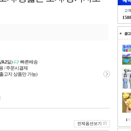
고
158
광고
일
0.2
일)
빠른배송
용 / 주문시결제
 출고지 상품만 가능)
국
1
/
9
전체옵션보기