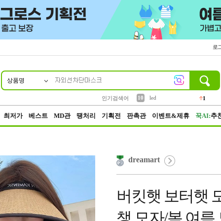
로
상품명
2
3
4
5
6
7
8
9
생수
케이스
파우치
등산
실리콘
양말
여성패션
장갑
1
1
3
1
2
4
10
led
인기검색어
1
1
벨트
4
최저가
베스트
MD관
땡처리
기획전
판촉관
이벤트&제휴
꾹AI:
추
dreamart
버킷햇 보터햇 모
챙 모자/봄 여름