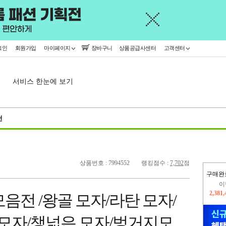
그인
회원가입
마이페이지
장바구니
상품공급사센터
고객센터
서비스 한눈에 보기
천
상품번호 : 7994552
랭킹점수 :
7,702
점
구매완
지
2,326
음전 /왕골 모자/라탄 모자/
이
2,381
 모자/챙넓은 모자/벙거지모