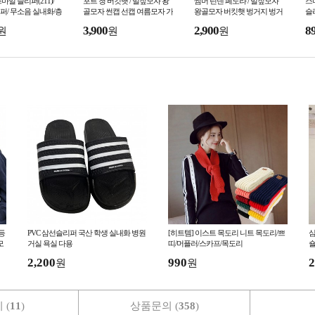
마일 슬리퍼(211)/
포트 청 버킷햇 / 밀짚모자 왕
썸머 린넨 페도라 / 밀짚모자
스
/ 무소음 실내화/층
골모자 썬캡 선캡 여름모자 가
왕골모자 버킷햇 벙거지 벙거
슬
지 거실화/미끄럼 방
을 모자 바캉스 자외선 차단
지모자 해변 여름모자 봄모자
3,900
2,900
8
원
원
원
화
바다 바캉스
/등
PVC 삼선슬리퍼 국산 학생 실내화 병원
[히트템] 이스트 목도리 니트 목도리/쁘
심
모
거실 욕실 다용
띠/머플러/스카프/목도리
숄
2,200
990
2
원
원
 (
11
)
상품문의 (
358
)