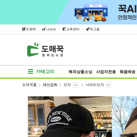
|
|
|
도매매
교육센터
에그돔
나까마
카테고리
해외상품소싱
사업자전용
묶음배송
도매꾹홈
패션잡화
모자
사파리모자