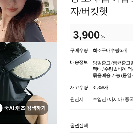
자/버킷햇
3,900
원
구매수량
최소구매수량
2
개
배송정보
당일출고
(평균출고
택배 / 수량별비례 적
묶음배송 가능 (동일
재고수량
31,368개
원산지
수입산 / 아시아 / 중
옵션선택