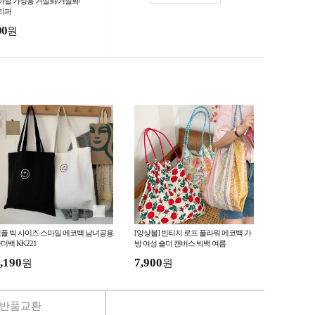
마일 가정용 거실화/거실화/
리퍼
90
원
플 빅 사이즈 스마일 에코백 남녀공용
[앙상블] 빈티지 로프 플라워 에코백 가
더백 KK221
방 여성 숄더 캔버스 빅백 여름
,190
7,900
원
원
반품교환