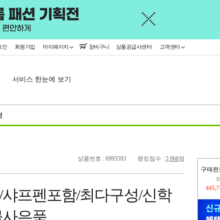
그인
회원가입
마이페이지
장바구니
상품공급사센터
고객센터
서비스 한눈에 보기
천
상품번호 : 6993593
랭킹점수 :
5,968
점
구매완
445,
/샤프펜포함/최다구성/신학
오늘
364,
물사은품