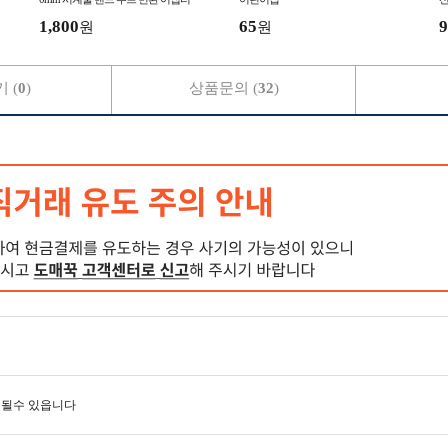
1,800
65
9
원
원
 (
0
)
상품문의 (
32
)
 될수 있읍니다