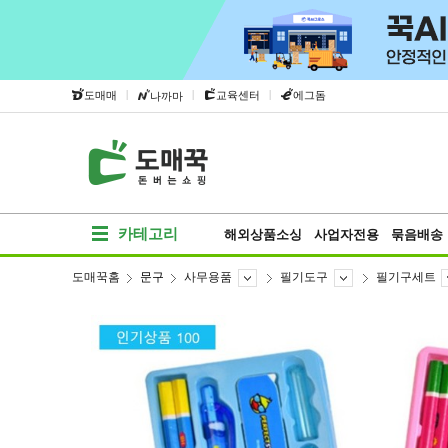
|
|
|
도매매
교육센터
에그돔
나까마
카테고리
해외상품소싱
사업자전용
묶음배송
도매꾹홈
문구
사무용품
필기도구
필기구세트