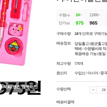
수량
24~
2,000~
(개)
975
965
단가
(원)
구매수량
24
개 단위로 구매가
배송정보
당일출고
(평균출고
택배 / 수량별비례 적
묶음배송 가능 (동일
재고수량
578개
원산지
수입산 / 아시아 / 중
수량선택
배송비결제