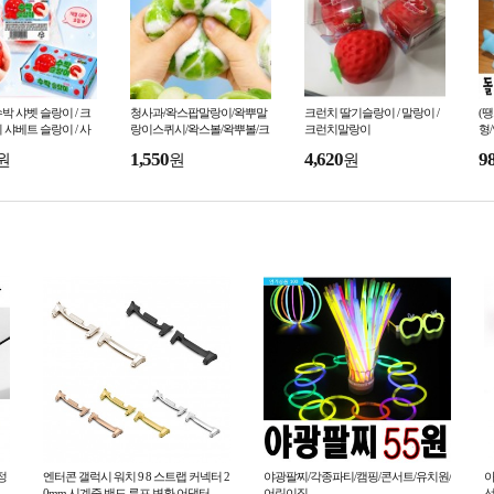
박 샤벳 슬랑이 / 크
청사과/왁스팝말랑이/왁뿌말
크런치 딸기슬랑이 / 말랑이 /
(
 샤베트 슬랑이 / 사
랑이스퀴시/왁스볼/왁뿌볼/크
크런치말랑이
형
 / 말랑이
런치말랑이/소리나는아이스
리
1,550
4,620
9
원
원
원
크림 말랑이
정
엔터콘 갤럭시 워치 9 8 스트랩 커넥터 2
야광팔찌/각종파티/캠핑/콘서트/유치원/
0mm 시계줄 밴드 루프 변환 어댑터
어린이집
선