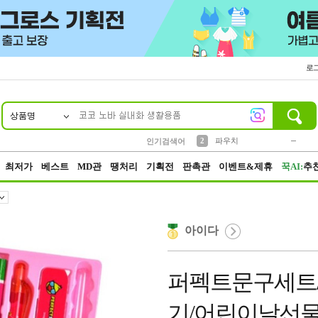
로
상품명
10
1
4
5
6
7
8
9
키링
미니
말랑이
선풍기
가방
양말
짱구
텀블러
2
파우치
23
2
1
1
7
3
인기검색어
3
모자
최저가
베스트
MD관
땡처리
기획전
판촉관
이벤트&제휴
꾹AI:
추
아이다
퍼펙트문구세트
기/어린이날선