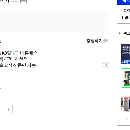
고
158
광고
능
흥정하기
일
0.3
일)
빠른배송
용 / 구매자선택
 출고지 상품만 가능)
국
1
/
10