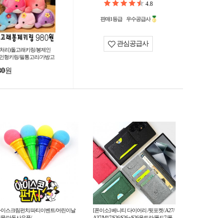
4.8
판매1등급
우수공급사
관심공급사
땡처리)돌고래키링/봉제인
/인형키링/필통고리/가방고
/선물사은품/
80
원
아이스크림펀치/파티이벤트/어린이날
[폰이소] 베니티 다이어리 /뒷포켓/.A27/
물/아동사은품/
A37/M17/S26/S26+/S26울트라/폴드7/폴