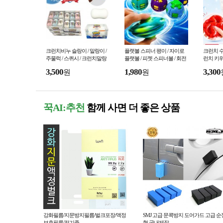
크런치비누 슬랑이 / 말랑이 /
플랫볼 스피너 팽이 / 자이로
크런치 수
주물럭 / 스퀴시 / 크런치말랑
플랫볼 / 피젯 스피너볼 / 회전
런치 키위
이 / 왁뿌볼 /스트레스해소 / 피
팽이
각사각소리
3,500
1,980
3,300
원
원
젯토이
꾹AI:추천
함께 사면 더 좋은 상품
강화필름/지문방지필름/벌크포장/액정
SMJ 고급 문콕방지 도어가드 고급 순
보호필름/전기종
형 국내제작