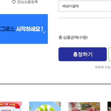
관심상품등록
배송비결제
총 상품금액(수량)
흥정하기
도매꾹 수입