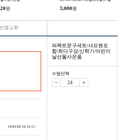
드8울트라 입고
20
3,000
원
원
반품교환
퍼펙트문구세트/샤프펜포
함/최다구성/신학기/어린이
날선물사은품
수량선택
18/04/08 18:14:11