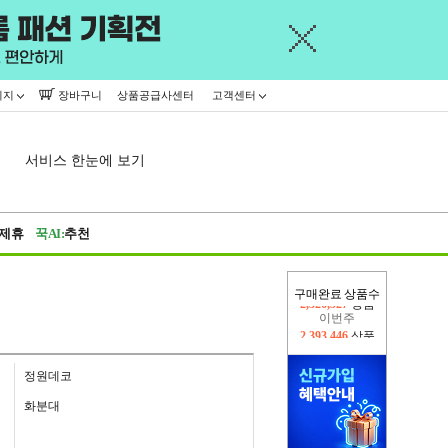
이지
장바구니
상품공급사센터
고객센터
서비스 한눈에 보기
제휴
꾹AI:
추천
구매완료 상품수
이번주
2,393,446
상품
지난주
2,326,527
상품
정원데코
화분대