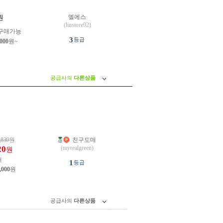
엘에스
원
(linstore92)
구매가능
3
등급
,000
원~
공급사의
다른상품
,830
원
친구도매
20
(myrealgreen)
원
개
1
등급
,000
원
공급사의
다른상품