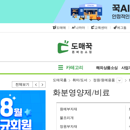
|
|
|
도매매
나까마
교육센터
에그돔
카테고리
해외상품소싱
사업
도매꾹홈
취미/도서
정원/원예용품
전체보기
화분영양제/비료
원예부자재
물조리개
정원부자재