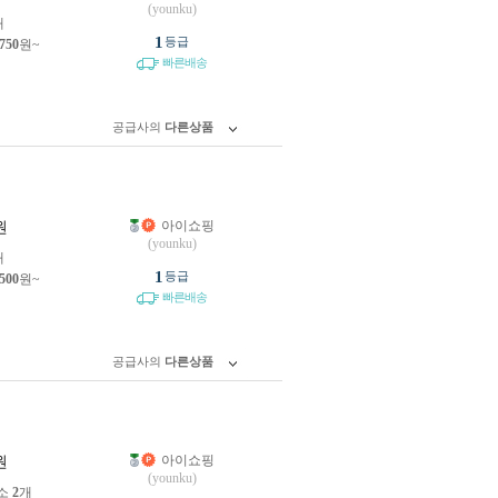
(younku)
개
1
등급
,750
원~
빠른배송
공급사의
다른상품
아이쇼핑
원
(younku)
개
1
등급
,500
원~
빠른배송
공급사의
다른상품
아이쇼핑
원
(younku)
소
2
개