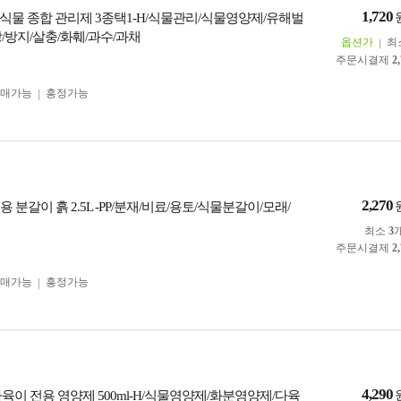
1,720
식물 종합 관리제 3종택1-H/식물관리/식물영양제/유해벌
/방지/살충/화훼/과수/과채
옵션가
최
주문시결제
2
구매가능
흥정가능
2,270
 분갈이 흙 2.5L -PP/분재/비료/용토/식물분갈이/모래/
최소
3
주문시결제
2
구매가능
흥정가능
4,290
육이 전용 영양제 500ml-H/식물영양제/화분영양제/다육