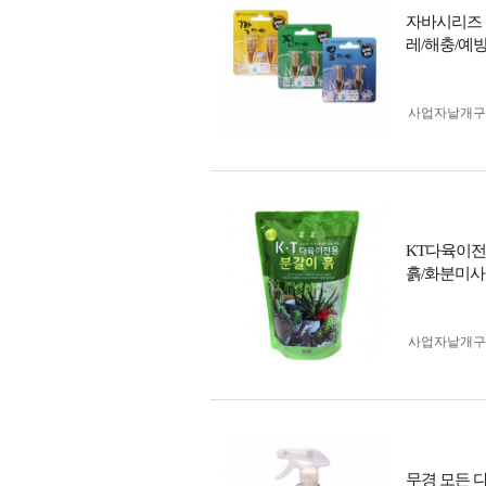
자바시리즈 
레/해충/예방
사업자 낱개
KT다육이전용
흙/화분미사
사업자 낱개
무경 모든 다