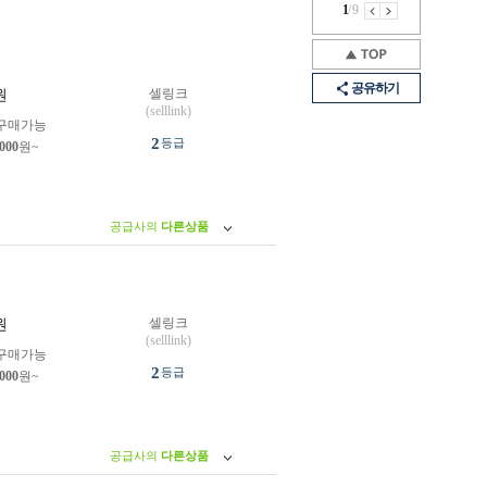
1
/
9
공유하기
셀링크
원
(selllink)
구매가능
2
등급
,000
원~
공급사의
다른상품
셀링크
원
(selllink)
구매가능
2
등급
,000
원~
공급사의
다른상품