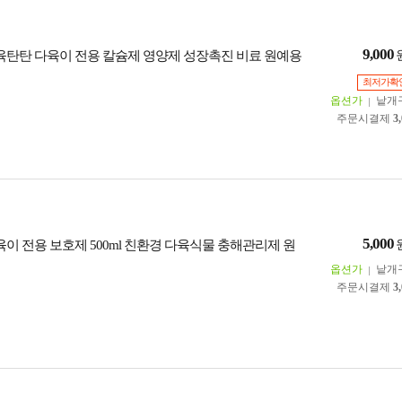
9,000
다육탄탄 다육이 전용 칼슘제 영양제 성장촉진 비료 원예용
최저가확
옵션가
낱개
주문시결제
3
5,000
육이 전용 보호제 500ml 친환경 다육식물 충해관리제 원
옵션가
낱개
주문시결제
3