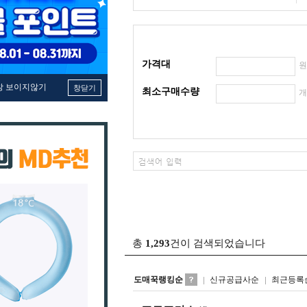
가격대
창 보이지않기
창닫기
최소구매수량
총
1,293
건이 검색되었습니다
도매꾹랭킹순
신규공급사순
최근등록