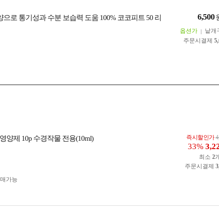
6,500
양으로 통기성과 수분 보습력 도움 100% 코코피트 50 리
옵션가
낱개
주문시결제
5
즉시할인가
4
양제 10p 수경작물 전용(10ml)
33%
3,2
최소
2
주문시결제
3
구매가능