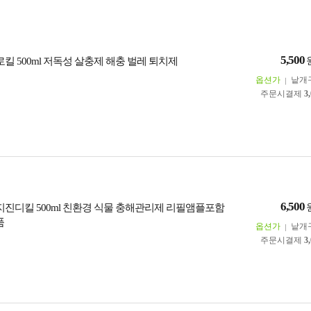
5,500
로킬 500ml 저독성 살충제 해충 벌레 퇴치제
옵션가
낱개
주문시결제
3
6,500
깍지진디킬 500ml 친환경 식물 충해관리제 리필앰플포함
품
옵션가
낱개
주문시결제
3