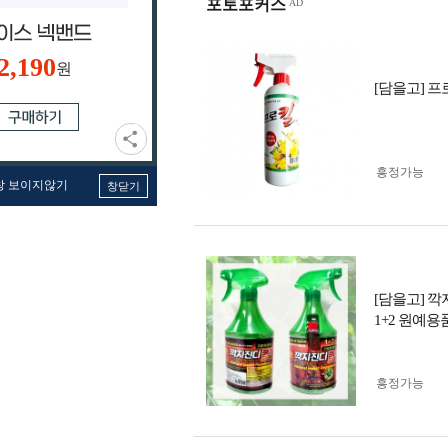
포토포커스
2,190
원
[담을고] 프
흥정가능
창 보이지않기
창닫기
[담을고] 
1+2 원예용
흥정가능