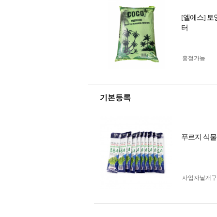
[엘에스] 토
터
흥정가능
기본등록
푸르지 식물영
사업자 낱개