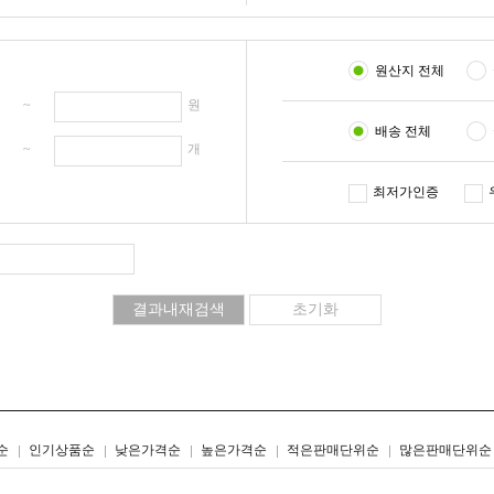
원산지 전체
원 ~
원
배송 전체
개 ~
개
최저가인증
리스트형
갤러리형
순
인기상품순
낮은가격순
높은가격순
적은판매단위순
많은판매단위순