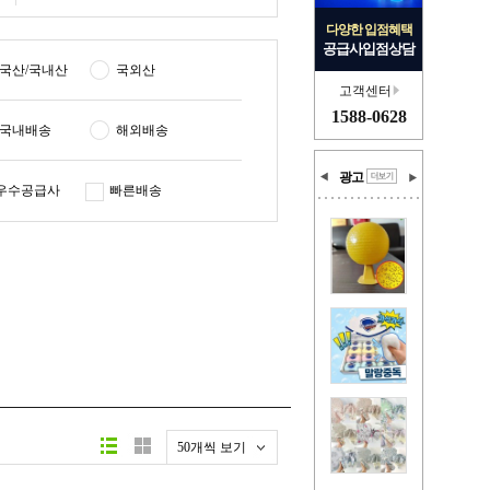
다양한 입점혜택
공급사입점상담
국산/국내산
국외산
고객센터
1588-0628
국내배송
해외배송
광고
우수공급사
빠른배송
50개씩 보기