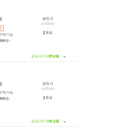
셀링크
원
(selllink)
인
2
등급
구매가능
,000
원~
공급사의
다른상품
셀링크
원
(selllink)
구매가능
2
등급
,000
원~
공급사의
다른상품