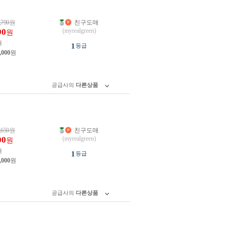
,790
원
친구도매
90
(myrealgreen)
원
개
1
등급
,000
원
공급사의
다른상품
,650
원
친구도매
00
(myrealgreen)
원
개
1
등급
,000
원
공급사의
다른상품