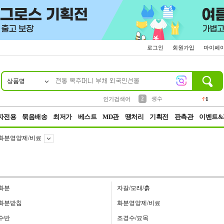
로그인
회원가입
마이페
상품명
10
1
4
5
6
7
8
9
벨트
파우치
등산
실리콘
양말
여성패션
장갑
led
4
3
1
2
4
1
2
생수
인기검색어
1
3
케이스
1
자전용
묶음배송
최저가
베스트
MD관
땡처리
기획전
판촉관
이벤트&
화분영양제/비료
화분
자갈/모래/흙
화분받침
화분영양제/비료
수반
조경수/묘목