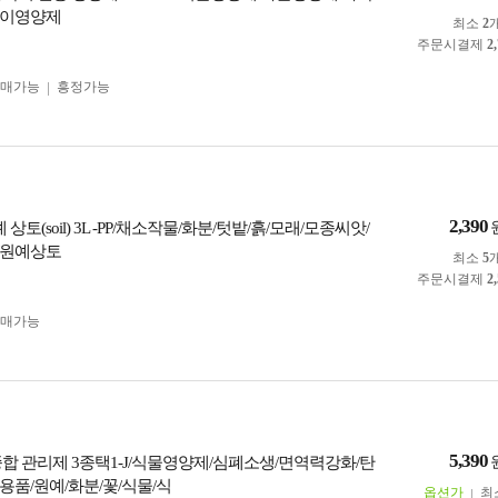
육이영양제
최소
2
주문시결제
2
구매가능
흥정가능
2,390
 상토(soil) 3L -PP/채소작물/화분/텃밭/흙/모래/모종씨앗/
/원예상토
최소
5
주문시결제
2
구매가능
5,390
종합 관리제 3종택1-J/식물영양제/심폐소생/면역력강화/탄
용품/원예/화분/꽃/식물/식
옵션가
최