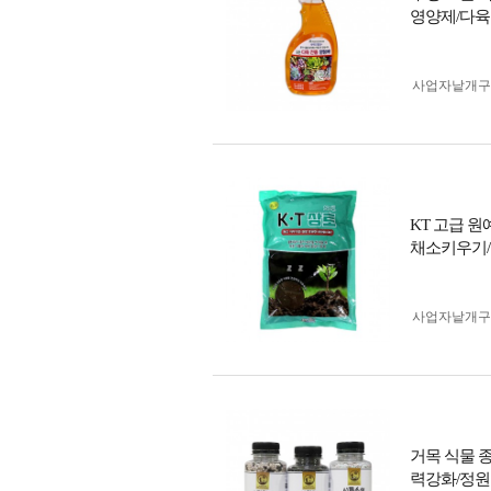
영양제/다
사업자 낱개
KT 고급 원예
채소키우기
사업자 낱개
거목 식물 
력강화/정원