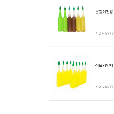
분갈이전용 
사업자 낱개
식물영양제 10
사업자 낱개