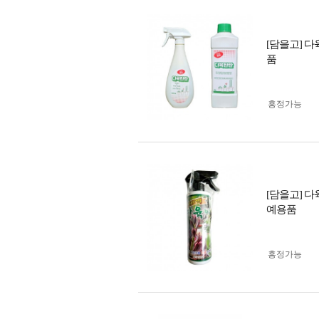
[담을고] 
품
흥정가능
[담을고] 다
예용품
흥정가능