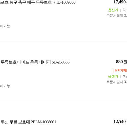
17,490
포츠 농구 축구 배구 무릎보호대 ID-1009050
옵션가
최
주문시결제
3
구매가능
880
무릎보호 테이프 운동 테이핑 SD-260535
최저가확
옵션가
최
주문시결제
3
구매가능
12,540
션 무릎 보호대 2P LM-1008061