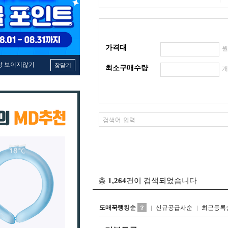
가격대
창 보이지않기
창닫기
최소구매수량
총
1,264
건이 검색되었습니다
도매꾹랭킹순
신규공급사순
최근등록