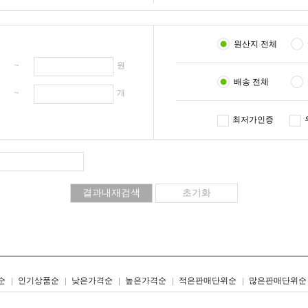
원산지 전체
원 ~
원
배송 전체
개 ~
개
최저가인증
리스트형
갤러리형
순
인기상품순
낮은가격순
높은가격순
적은판매단위순
많은판매단위순