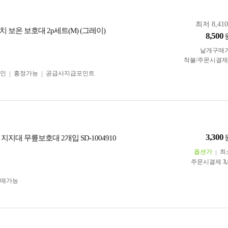
최저 8,41
 보온 보호대 2p세트(M) (그레이)
8,500
낱개구매
착불/주문시결
인
흥정가능
공급사지급포인트
3,300
지지대 무릎보호대 2개입 SD-1004910
옵션가
최
주문시결제
3
구매가능