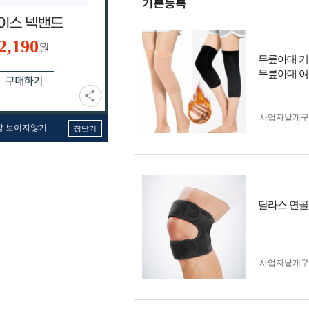
기본등록
2,190
원
무릎아대 기
무릎아대 여
사업자 낱개
창 보이지않기
창닫기
달라스 연골가
사업자 낱개