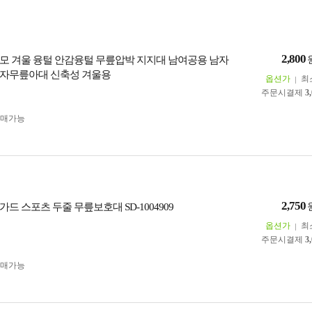
2,800
모 겨울 융털 안감융털 무릎압박 지지대 남여공용 남자
자무릎아대 신축성 겨울용
옵션가
최
주문시결제
3
구매가능
2,750
드 스포츠 두줄 무릎보호대 SD-1004909
옵션가
최
주문시결제
3
구매가능