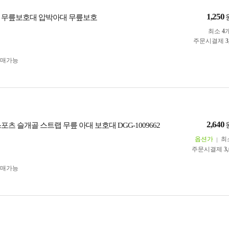
1,250
p 무릎보호대 압박아대 무릎보호
최소
4
주문시결제
3
구매가능
2,640
포츠 슬개골 스트랩 무릎 아대 보호대 DGG-1009662
옵션가
최
주문시결제
3
구매가능