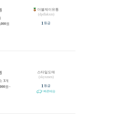
더블제이유통
원
(dpdlakxm)
개
1
등급
,000
원
스타일도매
원
(skyxmen)
소
3
개
1
등급
,000
원~
빠른배송