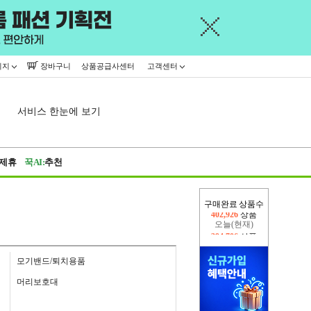
이지
장바구니
상품공급사센터
고객센터
서비스 한눈에 보기
제휴
꾹AI:
추천
구매완료 상품수
오늘(현재)
394,706
상품
어제
402,926
상품
모기밴드/퇴치용품
머리보호대