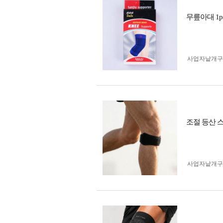
무릎아대 1
사업자 낱개
조절 등산 스
사업자 낱개