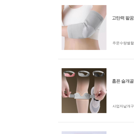
고탄력 팔꿈치
주문수량별할
홉픈 슬개골 
사업자 낱개