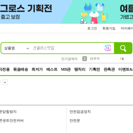
로그인
회원가입
마이페
상품명
10
1
4
5
6
7
8
9
키링
선풍기
말랑이
키캡
텀블러
가방
양말
양산
1
1
5
2
2
2
파우치
인기검색어
1
3
모자
2
자전용
묶음배송
최저가
베스트
MD관
땡처리
기획전
판촉관
이벤트&
대
문닫힘방지
안전잠금장치
콘센트안전커버
안전문