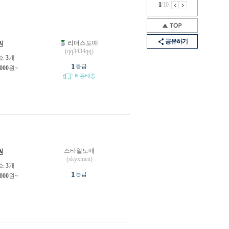
1
/
10
공유하기
리더스도매
원
(qq3434qq)
소
3
개
1
등급
,000
원~
빠른배송
스타일도매
원
(skyxmen)
소
3
개
1
등급
,000
원~