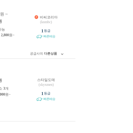
0원 ~
비씨코리아
원
(knmbc)
가능
1
등급
제
2,800
원~
빠른배송
공급사의
다른상품
스타일도매
원
(skyxmen)
소
3
개
1
등급
,000
원~
빠른배송