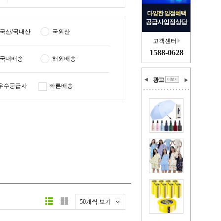
다양한 입점혜택
공급사입점상담
국산/국내산
국외산
고객센터
1588-0628
국내배송
해외배송
광고
우수공급사
빠른배송
50개씩 보기