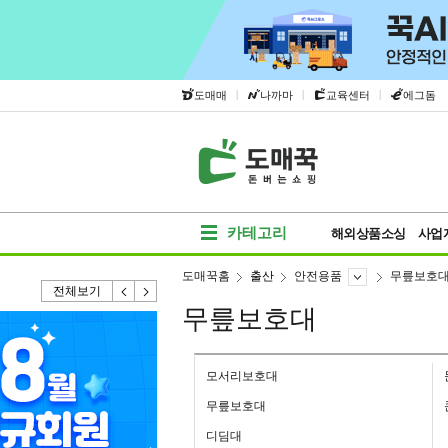
|
|
|
도매매
나까마
교육센터
에그돔
카테고리
해외상품소싱
사업
도매꾹홈
출산
안전용품
무릎보호
전체보기
무릎보호대
모서리보호대
무릎보호대
디딤대