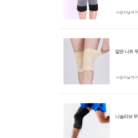
사업자 낱개
얇은 니트 무릎
사업자 낱개
니슬리브 무릎