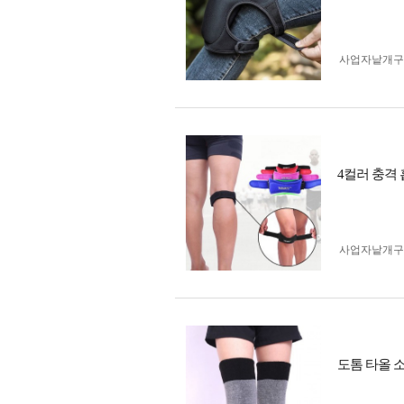
사업자 낱개
4컬러 충격 흡
사업자 낱개
도톰 타올 소