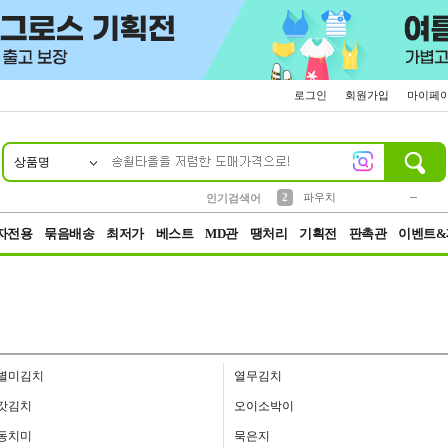
로그인
회원가입
마이페
상품명
10
1
4
5
6
7
8
9
키링
미니
말랑이
선풍기
가방
양말
짱구
텀블러
23
2
1
1
7
3
2
파우치
인기검색어
3
모자
자전용
묶음배송
최저가
베스트
MD관
땡처리
기획전
판촉관
이벤트&
별미김치
열무김치
갓김치
오이소박이
동치미
묵은지