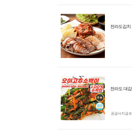
전라도김치 
전라도 대감집
공급사지급포