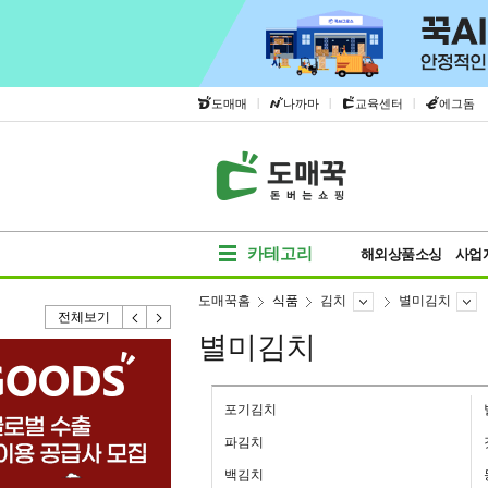
|
|
|
도매매
나까마
교육센터
에그돔
카테고리
해외상품소싱
사업
도매꾹홈
식품
김치
별미김치
전체보기
별미김치
포기김치
파김치
백김치