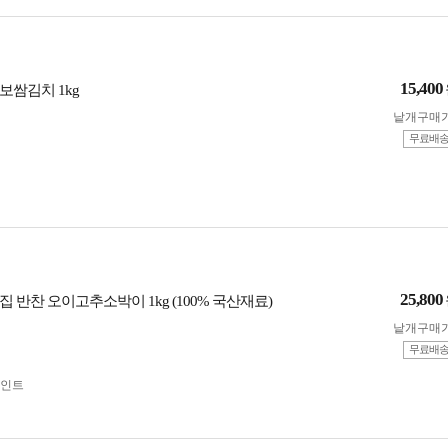
15,400
보쌈김치 1kg
낱개구매
무료배
25,800
 반찬 오이고추소박이 1kg (100% 국산재료)
낱개구매
무료배
인트