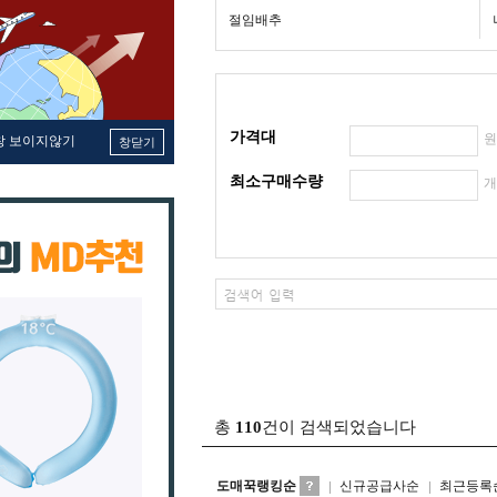
절임배추
가격대
창 보이지않기
창닫기
최소구매수량
총
110
건이 검색되었습니다
도매꾹랭킹순
신규공급사순
최근등록