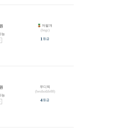
저팔개
원
(bngc)
가능
1
등급
송
푸디픽
원
(besthotlife88)
가능
4
등급
송