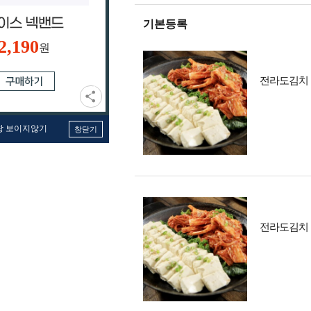
기본등록
2,190
원
전라도김치 
창 보이지않기
창닫기
전라도김치 