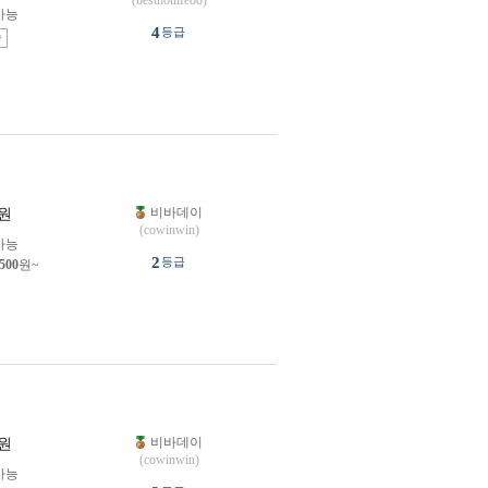
(besthotlife88)
가능
4
등급
송
비바데이
원
(cowinwin)
가능
2
등급
,500
원~
비바데이
원
(cowinwin)
가능