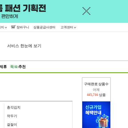
이지
장바구니
상품공급사센터
고객센터
서비스 한눈에 보기
제휴
꾹AI:
추천
구매완료 상품수
어제
445,716
상품
오늘(현재)
15,342
상품
총각김치
깍두기
겉절이