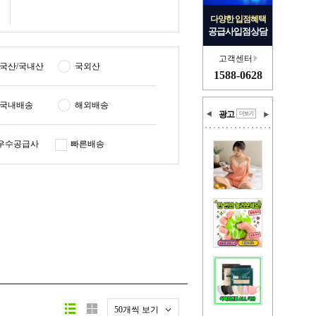
다양한 입점혜택
공급사입점상담
고객센터
국산/국내산
국외산
1588-0628
국내배송
해외배송
광고
우수공급사
빠른배송
50개씩 보기