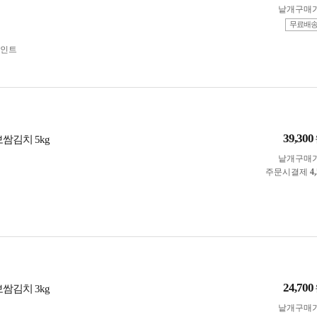
낱개구매
무료배
인트
39,300
보쌈김치 5kg
낱개구매
주문시결제
4
24,700
보쌈김치 3kg
낱개구매