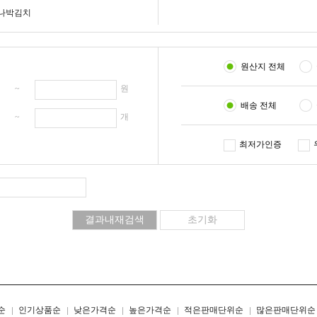
나박김치
원산지 전체
원 ~
원
배송 전체
개 ~
개
최저가인증
리스트형
갤러리형
순
인기상품순
낮은가격순
높은가격순
적은판매단위순
많은판매단위순