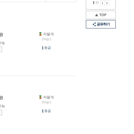
1
/
10
공유하기
저팔개
원
(bngc)
가능
1
등급
송
저팔개
원
(bngc)
가능
1
등급
송