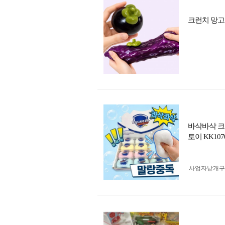
크런치 망고
바삭바삭 크
토이 KK107
사업자 낱개