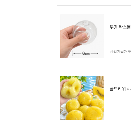
투명 왁스볼 
사업자 낱개
골드키위 샤