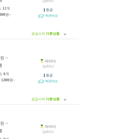
(jjakhs)
소
12
개
1
등급
,000
원~
빠른배송
공급사의
다른상품
0원 ~
아이다
원
(jjakhs)
소
6
개
1
등급
제
3,000
원~
빠른배송
공급사의
다른상품
0원 ~
아이다
원
(jjakhs)