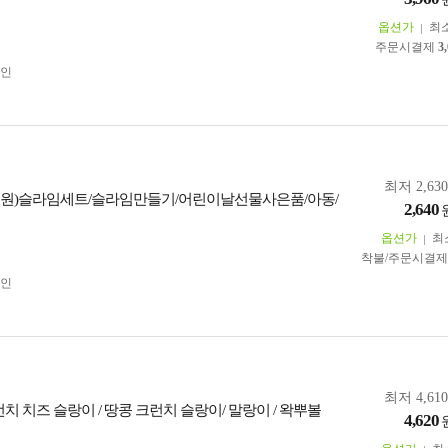
옵션가
최
주문시결제
3
인
최저 2,63
40원)슬라임세트/슬라임만들기/어린이날선물사은품/아동/
2,640
옵션가
최
착불/주문시결
인
최저 4,61
런치 치즈 슬랑이 / 땅콩 크런치 슬랑이/ 말랑이 / 왁뿌볼
4,620