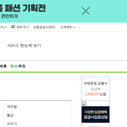
이지
장바구니
상품공급사센터
고객센터
서비스 한눈에 보기
제휴
꾹AI:
추천
구매완료 상품수
지난주
2,326,527
상품
이번주
2,409,200
상품
색연필
다양한 입점혜택
물감
공급사입점상담
오리기