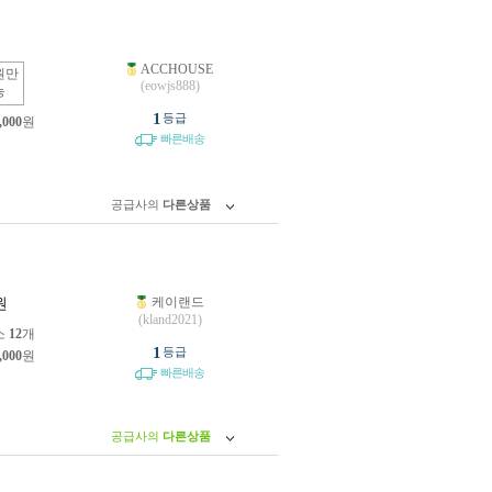
ACCHOUSE
원만
(eowjs888)
능
1
등급
,000
원
빠른배송
공급사의
다른상품
케이랜드
원
(kland2021)
소
12
개
1
등급
,000
원
빠른배송
공급사의
다른상품