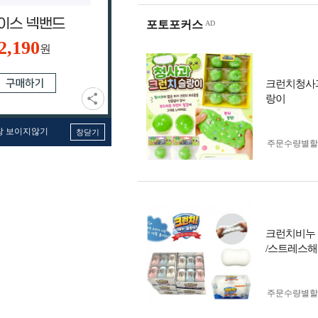
포토포커스
2,190
원
크런치청사과슬
랑이
창 보이지않기
창닫기
주문수량별할
크런치비누 슬
/스트레스해
주문수량별할