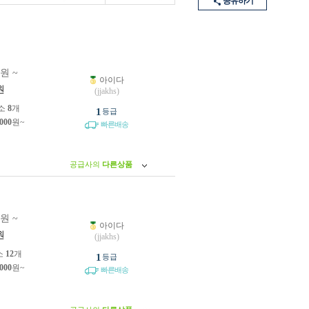
공유하기
0원 ~
아이다
원
(jjakhs)
소
8
개
1
등급
,000
원~
빠른배송
공급사의
다른상품
0원 ~
아이다
원
(jjakhs)
소
12
개
1
등급
,000
원~
빠른배송