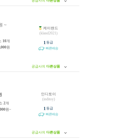
공급사의
다른상품
원 ~
케이랜드
원
(kland2021)
소
10
개
1
등급
,000
원
빠른배송
공급사의
다른상품
인디토이
원
(inditoy)
소
2
개
1
등급
,000
원~
빠른배송
공급사의
다른상품