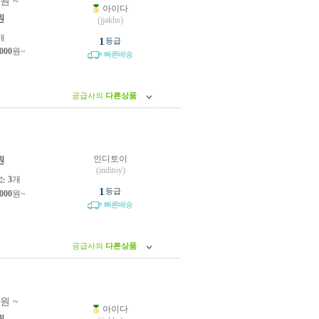
0원 ~
아이다
원
(jjakhs)
개
1
등급
,000
원~
빠른배송
공급사의
다른상품
인디토이
원
(inditoy)
소
3
개
1
등급
,000
원~
빠른배송
공급사의
다른상품
0원 ~
아이다
원