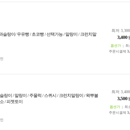
최저 3,30
랑이/ 우유빵 / 초코빵 / 선택가능 / 말랑이 / 크런치말
3,400
옵션가
최
주문시결제
3
인
최저 3,40
랑이 / 말랑이 / 주물럭 / 스퀴시 / 크런치말랑이 / 왁뿌볼
3,500
소 / 피젯토이
옵션가
최
주문시결제
3
인