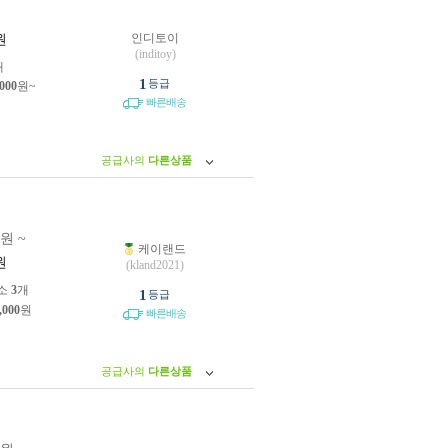
인디토이
원
(inditoy)
개
1
등급
,000
원~
빠른배송
공급사의
다른상품
0원 ~
케이랜드
원
(kland2021)
소
3
개
1
등급
,000
원
빠른배송
공급사의
다른상품