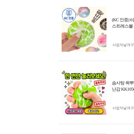
(KC 인증)
스트레스볼 로
사업자 낱개
솜사탕 왁뿌
난감 KK105
사업자 낱개