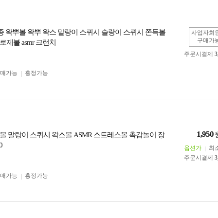
 6종 왁뿌볼 왁뿌 왁스 말랑이 스퀴시 슬랑이 스퀴시 쫀득볼
사업자회
구매가
제볼 asmr 크런치
주문시결제
3
구매가능
흥정가능
1,950
볼 말랑이 스퀴시 왁스볼 ASMR 스트레스볼 촉감놀이 장
0
옵션가
최
주문시결제
3
구매가능
흥정가능