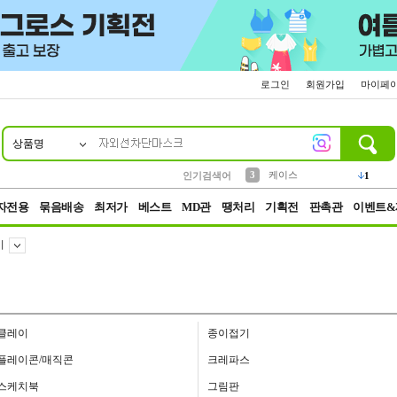
로그인
회원가입
마이페
상품명
10
1
2
5
6
7
8
9
벨트
생수
등산
실리콘
양말
여성패션
장갑
led
4
1
1
2
4
1
3
케이스
인기검색어
1
4
파우치
3
자전용
묶음배송
최저가
베스트
MD관
땡처리
기획전
판촉관
이벤트&
이
클레이
종이접기
플레이콘/매직콘
크레파스
스케치북
그림판