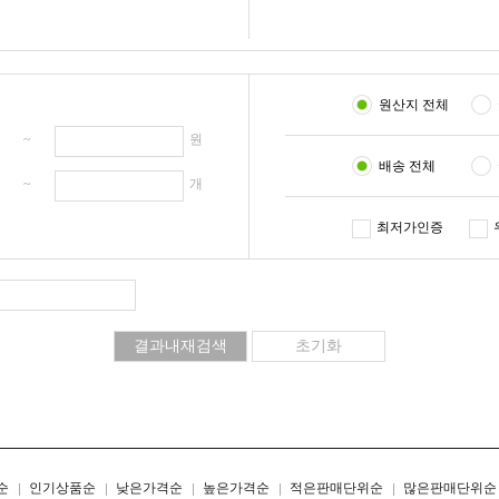
원산지 전체
원 ~
원
배송 전체
개 ~
개
최저가인증
리스트형
갤러리형
순
인기상품순
낮은가격순
높은가격순
적은판매단위순
많은판매단위순