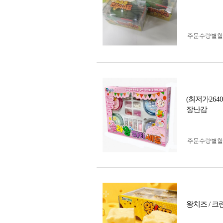
주문수량별할
(최저가26
장난감
주문수량별할
왕치즈 / 크