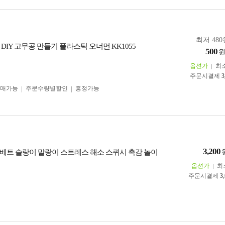
최저 480
DIY 고무공 만들기 플라스틱 오너먼 KK1055
500
옵션가
최
주문시결제
3
구매가능
주문수량별할인
흥정가능
3,200
베트 슬랑이 말랑이 스트레스 해소 스퀴시 촉감 놀이
옵션가
최
주문시결제
3