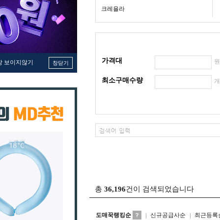
크레욜라
가격대
창 보이지않기
창닫기
최소구매수량
총
36,196
건이 검색되었습니다
도매꾹랭킹순
신규공급사순
최근등록