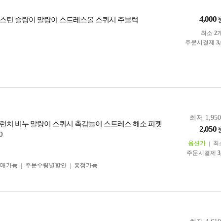
4,000
스틴 슬랑이 말랑이 스트레스볼 스퀴시 주물럭
최소
2
주문시결제
3
최저 1,95
런치 비누 말랑이 스퀴시 촉감놀이 스트레스 해소 피젯
2,050
0
옵션가
최
주문시결제
3
구매가능
주문수량별할인
흥정가능