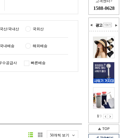
고객센터
1588-0628
광고
국산/국내산
국외산
국내배송
해외배송
우수공급사
빠른배송
1
/
9
50개씩 보기