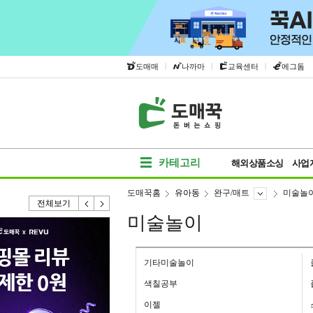
|
|
|
도매매
나까마
교육센터
에그돔
카테고리
해외상품소싱
사업
도매꾹홈
유아동
완구/매트
미술놀
전체보기
미술놀이
기타미술놀이
색칠공부
이젤