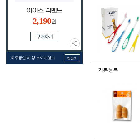
2,190
원
하루동안 이 창 보이지않기
창닫기
기본등록