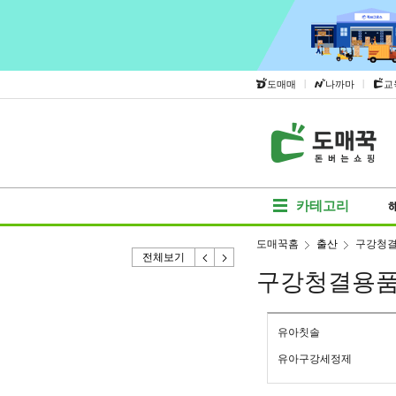
|
|
도매매
나까마
교
카테고리
도매꾹홈
출산
구강청
전체보기
구강청결용
유아칫솔
유아구강세정제