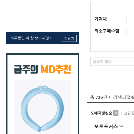
가격대
최소구매수량
하루동안 이 창 보이지않기
창닫기
총
736
건이 검색되었
도매꾹랭킹순
신규
포토포커스