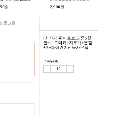
납 케이스 거울 소녀 포함
50
2,900
원
원
반품교환
(최저가)화이트보드(중)/칠
판+보드마카+지우개+분필
+자석/어린이선물사은품
수량선택