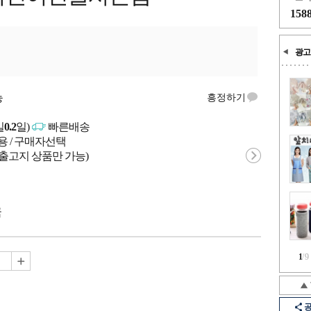
158
광고
능
흥정하기
일
0.2
일)
빠른배송
용 / 구매자선택
 출고지 상품만 가능)
국
1
/
9