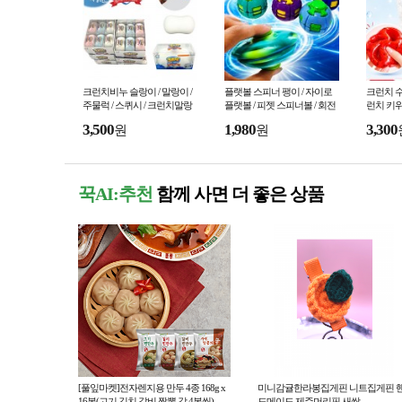
크런치비누 슬랑이 / 말랑이 /
플랫볼 스피너 팽이 / 자이로
크런치 수
주물럭 / 스퀴시 / 크런치말랑
플랫볼 / 피젯 스피너볼 / 회전
런치 키위
이 / 왁뿌볼 /스트레스해소 / 피
팽이
각사각소리
3,500
1,980
3,300
원
원
젯토이
꾹AI:추천
함께 사면 더 좋은 상품
[풀잎마켓]전자렌지용 만두 4종 168g x
미니감귤한라봉집게핀 니트집게핀 
16봉(고기 김치 갈비 짬뽕 각 4봉씩)
드메이드 제주머리핀 새싹