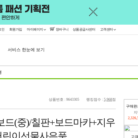
그인
회원가입
마이페이지
장바구니
상품공급사센터
고객센터
서비스 한눈에 보기
천
상품번호 : 9643305
랭킹점수 :
5,968
점
구매완
이
2,229
보드(중)/칠판+보드마카+지우
지
2,326
/어린이선물사은품
고