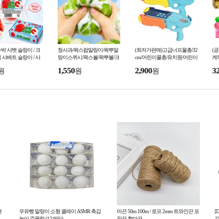
박 샤벳 슬랑이 / 크
청사과/왁스팝말랑이/왁뿌말
(최저가판매)고급너프물총/32
(
 샤베트 슬랑이 / 사
랑이스퀴시/왁스볼/왁뿌볼/크
cm/어린이물총/유치원/어린이
케
 / 말랑이
런치말랑이/소리나는아이스
집/물총축제용/여름/KC인증
능
1,550
2,900
3
원
원
원
크림 말랑이
비
핸
우유빵 말랑이 소형 클레이 ASMR 촉감
마끈 50m 100m / 로프 2mm 트와인끈 포
[
놀이 주물럭 (12개입)
장끈 황마끈
강