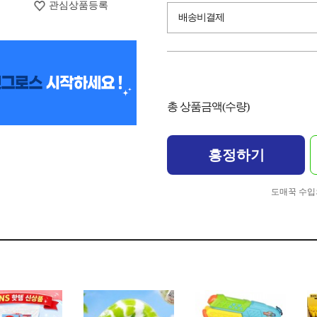
관심상품등록
배송비결제
총 상품금액(수량)
흥정하기
도매꾹 수입