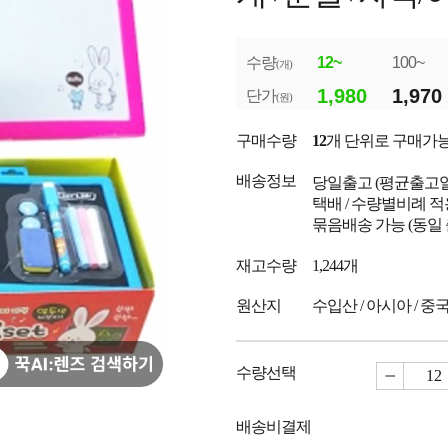
수량
12~
100~
(개)
1,980
1,970
단가
(원)
구매수량
12
개 단위로 구매가
배송정보
당일출고
(평균출고
택배 / 수량별비례 적
묶음배송 가능 (동일
재고수량
1,244개
원산지
수입산 / 아시아 / 중
수량선택
배송비결제