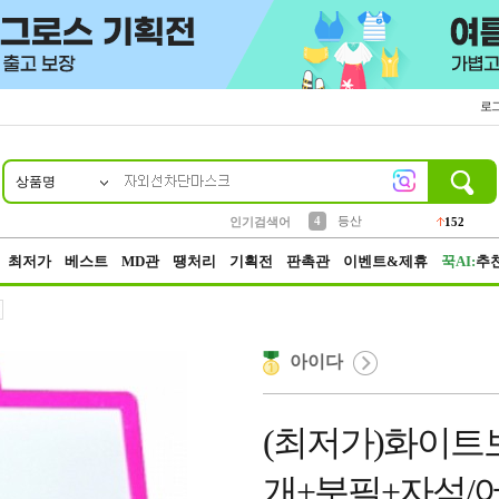
로
상품명
10
1
2
3
6
7
8
9
파우치
케이스
생수
실리콘
양말
모자
양산
여성패션
454
555
12
12
1
1
5
3
4
등산
인기검색어
152
5
벨트
395
최저가
베스트
MD관
땡처리
기획전
판촉관
이벤트&제휴
꾹AI:
추
아이다
(최저가)화이트
개+분필+자석