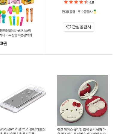
4.8
판매1등급
우수공급사
관심공급사
공장직영최저가) 미니스틱
릭터 비누방울 /7종선택가
/어린이날선물사은품/아동/
20
원
눗방울 /여름/kc인증
D]아이폰6/아이폰7/아이폰8 /1매포장
렌즈 케이스 큐티한 입체 큐빅 원형 다
화유리/후면 강화유리필름
홍 렌즈 메이트 케이스 케어 케이스 수