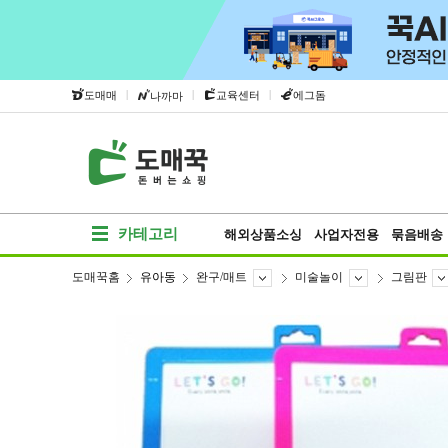
|
|
|
도매매
교육센터
에그돔
나까마
카테고리
해외상품소싱
사업자전용
묶음배송
도매꾹홈
유아동
완구/매트
미술놀이
그림판