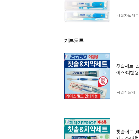
사업자 낱개
기본등록
칫솔세트 [
이스/여행
사업자 낱개
칫솔세트 [
케이스/여