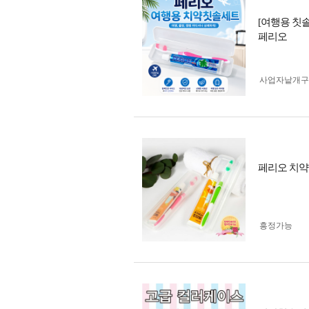
[여행용 칫
페리오
사업자 낱개
페리오 치
흥정가능