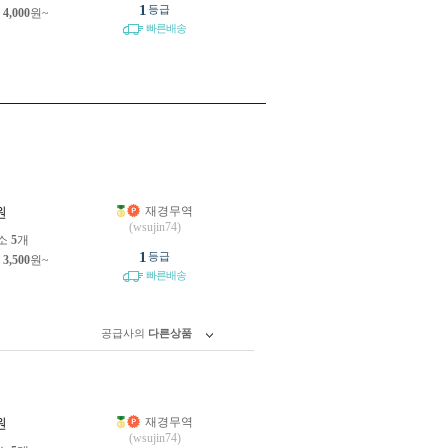
1
등급
제
4,000
원~
빠른배송
재경무역
원
(wsujin74)
소
5
개
1
등급
제
3,500
원~
빠른배송
공급사의
다른상품
재경무역
원
(wsujin74)