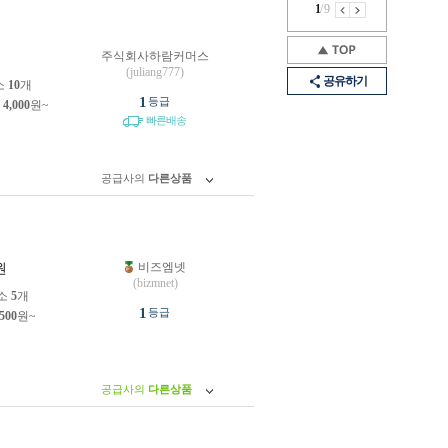
1
/
9
주식회사하람커머스
원
(juliang777)
공유하기
소
10
개
1
등급
제
4,000
원~
빠른배송
공급사의
다른상품
비즈엠넷
원
(bizmnet)
소
5
개
1
등급
,500
원~
공급사의
다른상품