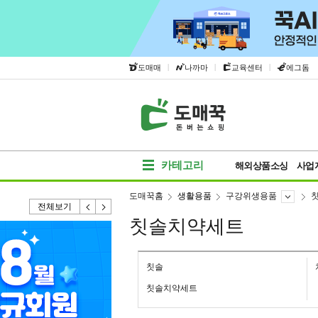
|
|
|
도매매
나까마
교육센터
에그돔
카테고리
해외상품소싱
사업
도매꾹홈
생활용품
구강위생용품
전체보기
칫솔치약세트
칫솔
칫솔치약세트