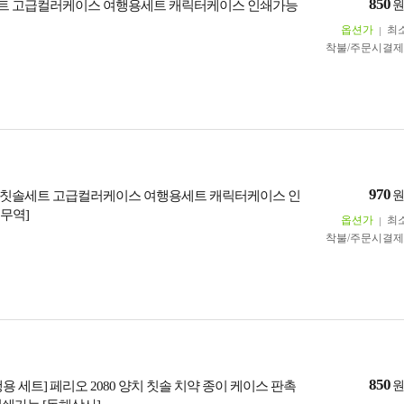
850
트 고급컬러케이스 여행용세트 캐릭터케이스 인쇄가능
옵션가
최
착불/주문시결
970
칫솔세트 고급컬러케이스 여행용세트 캐릭터케이스 인
무역]
옵션가
최
착불/주문시결
850
용 세트] 페리오 2080 양치 칫솔 치약 종이 케이스 판촉