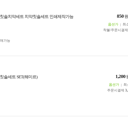
850
 칫솔치약세트 치약칫솔세트 인쇄제작가능
옵션가
최
착불/주문시결
구매가능
1,200
칫솔세트 SET(해미르)
옵션가
최
주문시결제
3