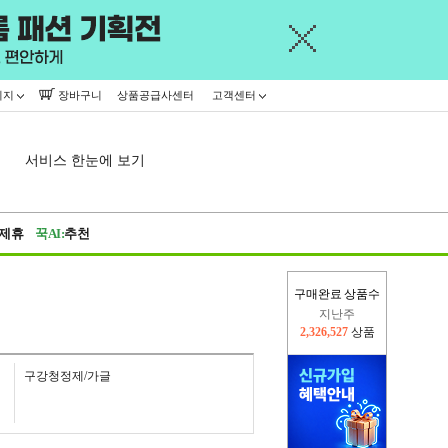
이지
장바구니
상품공급사센터
고객센터
서비스 한눈에 보기
제휴
꾹AI:
추천
구매완료 상품수
이번주
2,229,268
상품
지난주
2,326,527
상품
구강청정제/가글