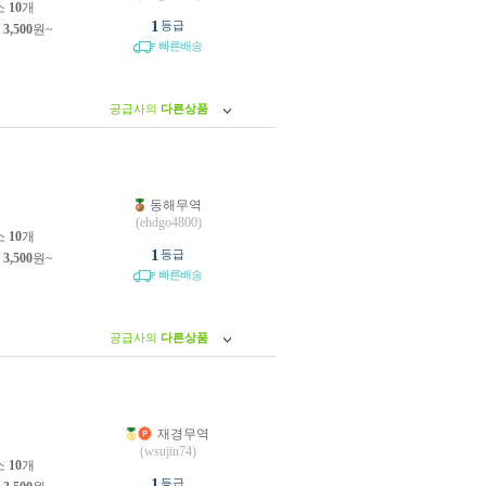
소
10
개
1
등급
제
3,500
원~
빠른배송
공급사의
다른상품
동해무역
원
(ehdgo4800)
소
10
개
1
등급
제
3,500
원~
빠른배송
공급사의
다른상품
재경무역
원
(wsujin74)
소
10
개
1
등급