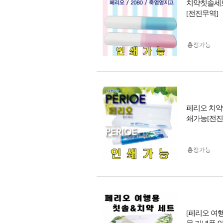
치약칫솔세
[전진무역]
흥정가능
페리오 치약
쇄가능[전진
흥정가능
[페리오 여행