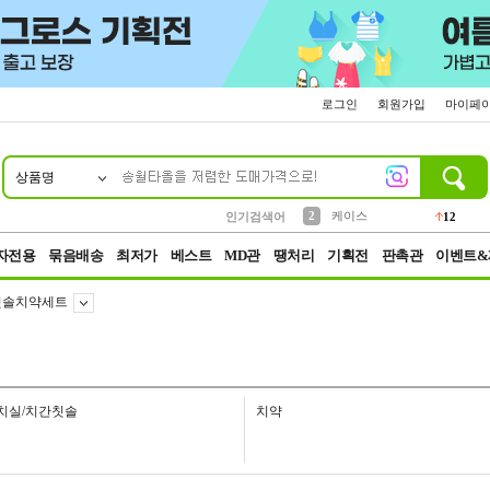
로그인
회원가입
마이페
상품명
10
1
4
5
6
7
8
9
파우치
등산
벨트
실리콘
양말
모자
양산
여성패션
152
395
555
12
1
1
5
3
2
케이스
인기검색어
12
3
생수
454
자전용
묶음배송
최저가
베스트
MD관
땡처리
기획전
판촉관
이벤트&
칫솔치약세트
치실/치간칫솔
치약