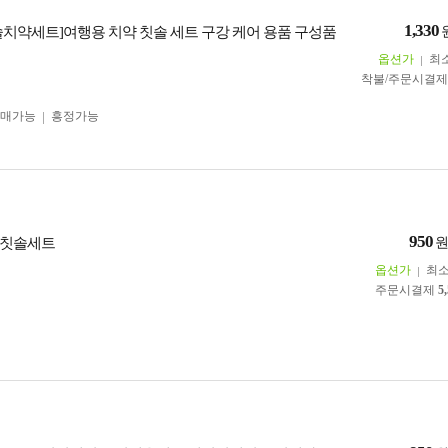
1,330
솔치약세트]여행용 치약 칫솔 세트 구강 케어 용품 구성품
옵션가
최
착불/주문시결
구매가능
흥정가능
950
약칫솔세트
옵션가
최
주문시결제
5