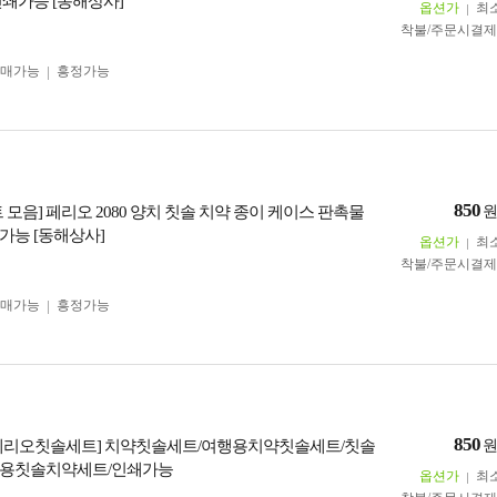
인쇄가능 [동해상사]
옵션가
최
착불/주문시결
구매가능
흥정가능
850
 모음] 페리오 2080 양치 칫솔 치약 종이 케이스 판촉물
가능 [동해상사]
옵션가
최
착불/주문시결
구매가능
흥정가능
850
페리오칫솔세트] 치약칫솔세트/여행용치약칫솔세트/칫솔
행용칫솔치약세트/인쇄가능
옵션가
최