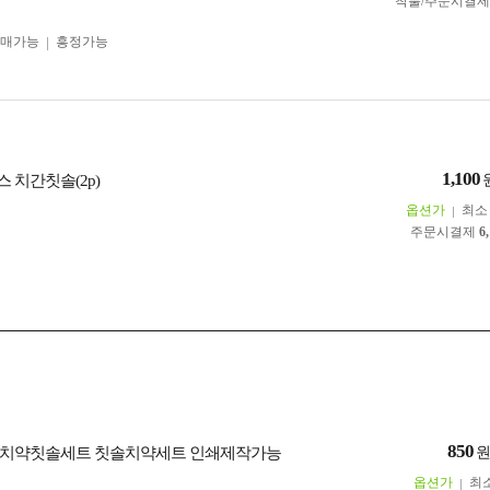
착불/주문시결
구매가능
흥정가능
1,100
 치간칫솔(2p)
옵션가
최
주문시결제
6
850
 치약칫솔세트 칫솔치약세트 인쇄제작가능
옵션가
최