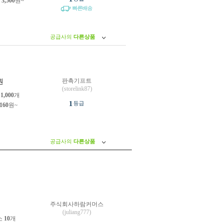
제
3,500
원~
빠른배송
공급사의
다른상품
판촉기프트
원
(storelink87)
소
1,000
개
1
등급
,160
원~
공급사의
다른상품
주식회사하람커머스
원
(juliang777)
소
10
개