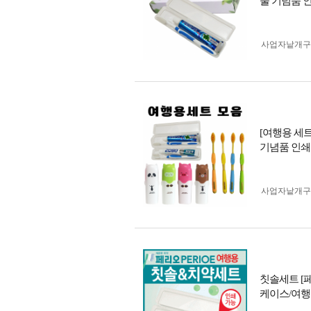
물 기념품 
사업자 낱개
[여행용 세트
기념품 인쇄
사업자 낱개
칫솔세트 [
케이스/여