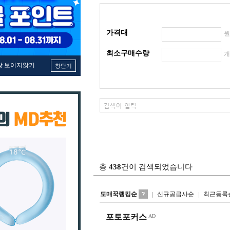
가격대
최소구매수량
창 보이지않기
창닫기
총
438
건이 검색되었습니다
도매꾹랭킹순
신규공급사순
최근등록
포토포커스