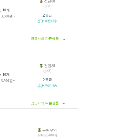
전진88
원
(jj88)
소
10
개
2
등급
제
3,500
원~
빠른배송
공급사의
다른상품
전진88
원
(jj88)
소
10
개
2
등급
제
3,500
원~
빠른배송
공급사의
다른상품
동해무역
원
(ehdgo4800)