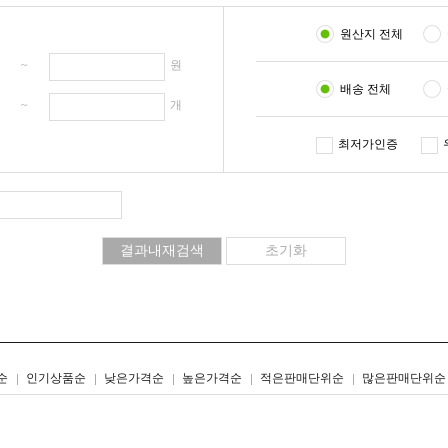
원산지 전체
원 ~
원
배송 전체
개 ~
개
최저가인증
리스트형
갤러리형
순
인기상품순
낮은가격순
높은가격순
적은판매단위순
많은판매단위순