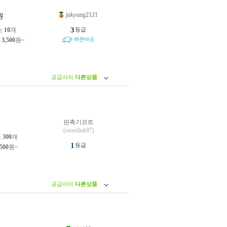
jukyung2121
원
3
소
10
개
등급
빠른배송
제
3,500
원~
공급사의
다른상품
판촉기프트
원
(storelink87)
소
300
개
1
등급
,500
원~
공급사의
다른상품