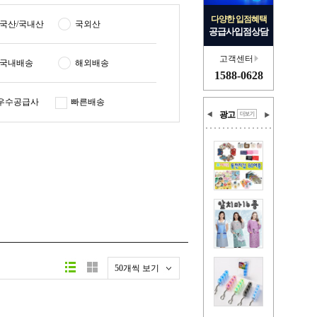
다양한 입점혜택
국산/국내산
국외산
공급사입점상담
고객센터
국내배송
해외배송
1588-0628
우수공급사
빠른배송
광고
50개씩 보기