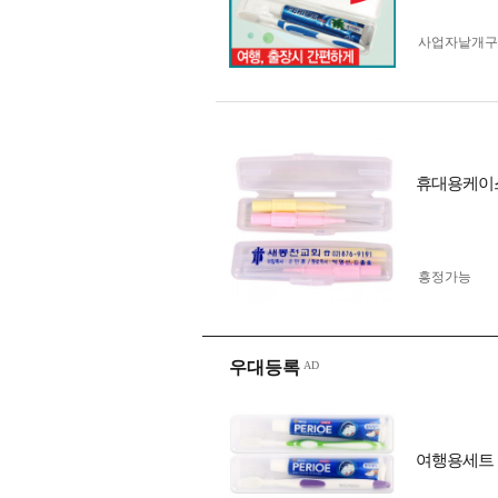
사업자 낱개
휴대용케이스
흥정가능
우대등록
여행용세트