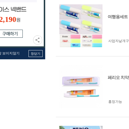
여행용세트
2,190
원
사업자 낱개
창 보이지않기
창닫기
페리오 치약
흥정가능