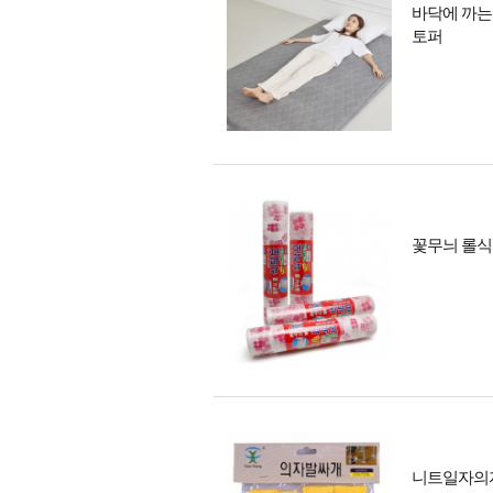
바닥에 까는
토퍼
꽃무늬 롤식탁
니트일자의