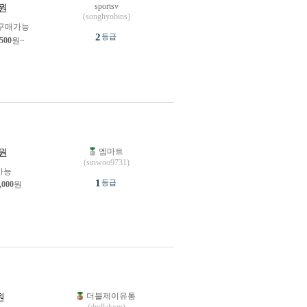
sportsv
원
(songhyobins)
구매가능
2
등급
,500
원~
엠마트
원
(sinwoo9731)
가능
1
등급
,000
원
더블제이유통
원