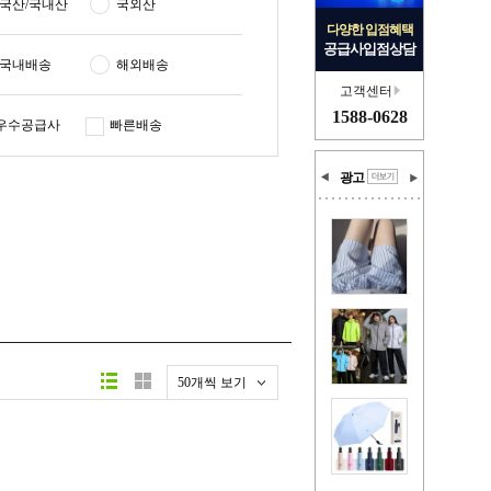
국산/국내산
국외산
다양한 입점혜택
공급사입점상담
국내배송
해외배송
고객센터
1588-0628
우수공급사
빠른배송
광고
50개씩 보기