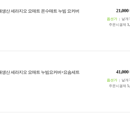
21,000
국내생산 세라지오 요매트 온수매트 누빔 요커버
옵션가
낱개
주문시결제
3
41,000
국내생산 세라지오 요매트 누빔요커버+요솜세트
옵션가
낱개
주문시결제
5