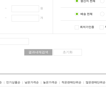
원산지 전체
원 ~
원
배송 전체
개 ~
개
최저가인증
리스트형
갤러리형
순
인기상품순
낮은가격순
높은가격순
적은판매단위순
많은판매단위순