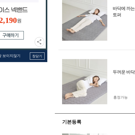
바닥에 까는
토퍼
2,190
원
창 보이지않기
창닫기
두꺼운 바닥
흥정가능
기본등록