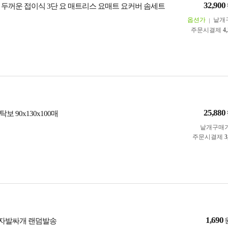
32,900
 두꺼운 접이식 3단 요 매트리스 요매트 요커버 솜세트
옵션가
낱개
주문시결제
4
25,880
보 90x130x100매
낱개구매
주문시결제
3
1,690
자발싸개 랜덤발송