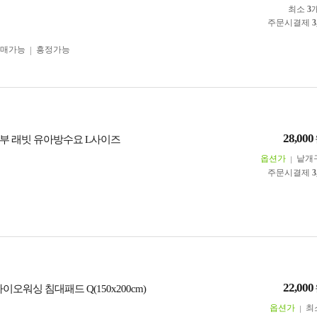
최소
3
주문시결제
3
구매가능
흥정가능
28,000
부 래빗 유아방수요 L사이즈
옵션가
낱개
주문시결제
3
22,000
바이오워싱 침대패드 Q(150x200cm)
옵션가
최