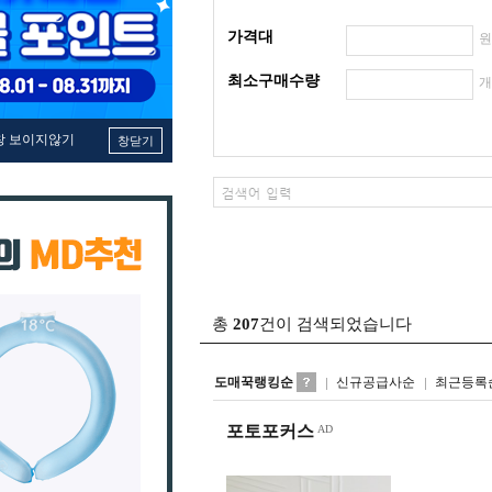
가격대
최소구매수량
창 보이지않기
창닫기
총
207
건이 검색되었습니다
도매꾹랭킹순
신규공급사순
최근등록
포토포커스