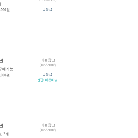
(dpdlakxm)
개
1
등급
,000
원
이불창고
원
(moderntc)
구매가능
1
등급
,000
원
빠른배송
이불창고
원
(moderntc)
소
2
개