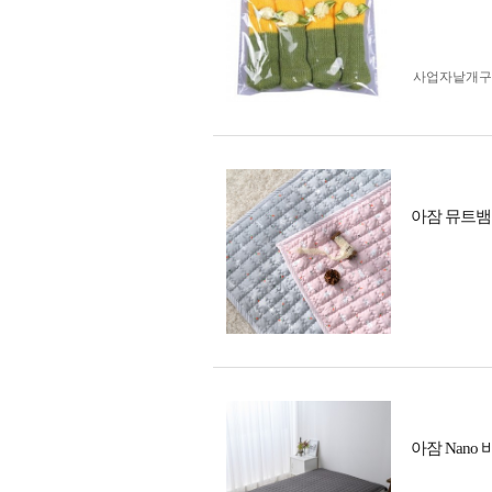
사업자 낱개
아잠 뮤트뱀
아잠 Nano 