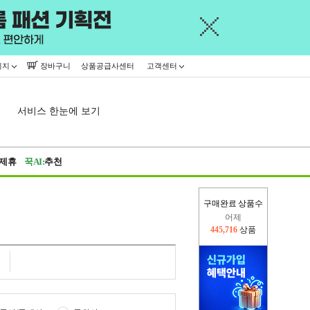
이지
장바구니
상품공급사센터
고객센터
서비스 한눈에 보기
제휴
꾹AI:
추천
구매완료 상품수
오늘(현재)
269,047
상품
어제
445,716
상품