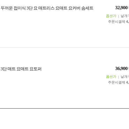
32,900
 두꺼운 접이식 3단 요 매트리스 요매트 요커버 솜세트
옵션가
낱개
주문시결제
4
36,900
 3단 매트 요매트 요토퍼
옵션가
낱개
주문시결제
4