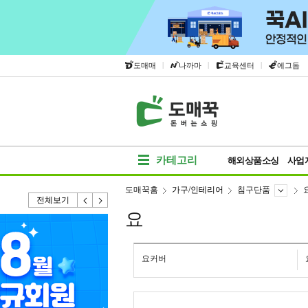
|
|
|
도매매
나까마
교육센터
에그돔
카테고리
해외상품소싱
사업
도매꾹홈
가구/인테리어
침구단품
전체보기
요
요커버