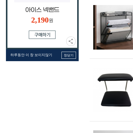
2,190
원
하루동안 이 창 보이지않기
창닫기