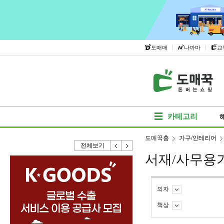
|
|
도매매
나까마
교
카테고리
도매꾹홈
가구/인테리어
전체보기
서재/사무용
의자
책상