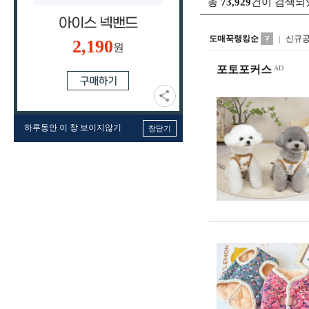
총
73,929
건이 검색되
도매꾹랭킹순
신규
2,190
원
포토포커스
하루동안 이 창 보이지않기
창닫기