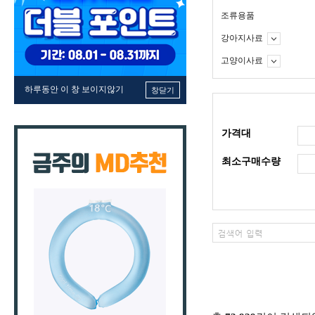
조류용품
강아지사료
고양이사료
하루동안 이 창 보이지않기
창닫기
가격대
최소구매수량