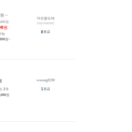
0원 ~
마진왕도매
,800
원
(myvitamin)
00
원
8
등급
가능
,000
원~
wusung8290
원
5
소
2
개
등급
,000
원