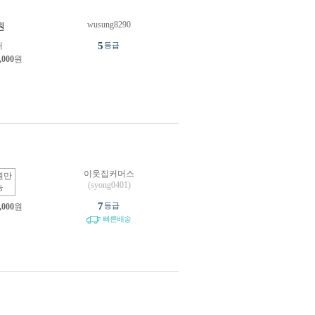
wusung8290
원
5
개
등급
,000
원
이웃집커머스
원만
(syong0401)
능
7
등급
,000
원
빠른배송