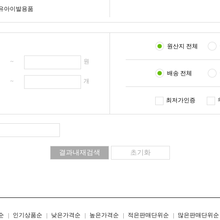
유아이발용품
원산지 전체
원 ~
원
배송 전체
개 ~
개
최저가인증
리스트형
갤러리형
순
인기상품순
낮은가격순
높은가격순
적은판매단위순
많은판매단위순