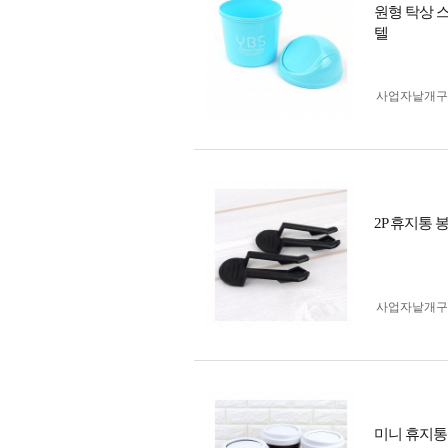
원형 탁상 
텔
사업자 낱개
2P 휴지통
사업자 낱개
미니 휴지통