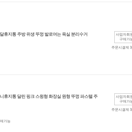
달휴지통 주방 위생 뚜껑 발로여는 욕실 분리수거
사업자회
구매가
주문시결제
3
니휴지통 달린 핑크 스윙형 화장실 원형 뚜껑 파스텔 주
사업자회
구매가
주문시결제
3
구매가능