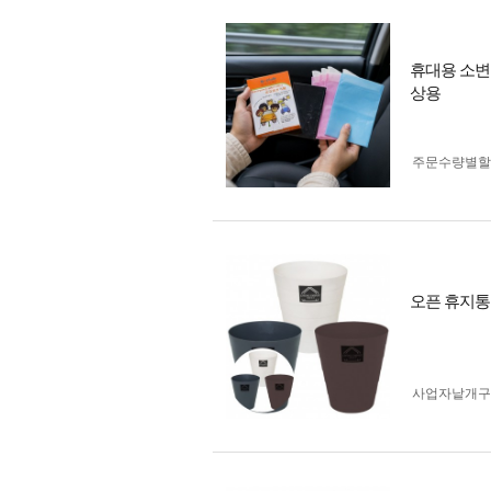
휴대용 소변
상용
주문수량별할
오픈 휴지통
사업자 낱개