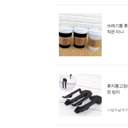
쓰레기통 휴
작은 미니
휴지통고정핀
핀 방지
사업자 낱개