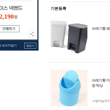
기본등록
2,190
원
쓰레기통 페
창 보이지않기
창닫기
쓰레기통 미
방 탁상
사업자 낱개