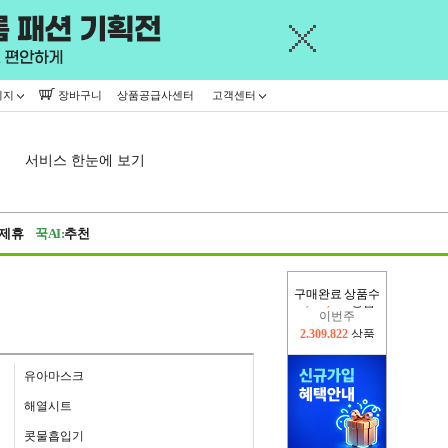
이지
장바구니
상품공급사센터
고객센터
서비스 한눈에 보기
제휴
꾹AI:
추천
구매완료 상품수
이번주
2,309,822
상품
지난주
2,326,527
상품
유아마스크
해열시트
콧물흡입기