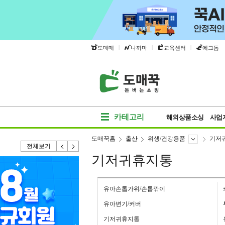
|
|
|
도매매
나까마
교육센터
에그돔
카테고리
해외상품소싱
사업
도매꾹홈
출산
위생/건강용품
기저
전체보기
기저귀휴지통
유아손톱가위/손톱깎이
유아변기/커버
기저귀휴지통