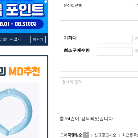
유아항균팩
가격대
창 보이지않기
창닫기
최소구매수량
총
94
건이 검색되었습니다
도매꾹랭킹순
신규공급사순
최근등록