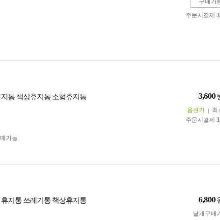
구매가
주문시결제
3
3,600
휴지통 책상휴지통 소형휴지통
옵션가
최
주문시결제
3
구매가능
6,800
 휴지통 쓰레기통 책상휴지통
낱개구매