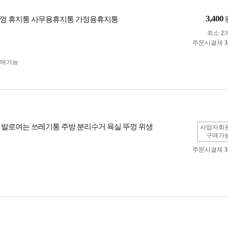
3,400
껑 휴지통 사무용휴지통 가정용휴지통
최소
2
주문시결제
3
구매가능
 발로여는 쓰레기통 주방 분리수거 욕실 뚜껑 위생
사업자회
구매가
주문시결제
3