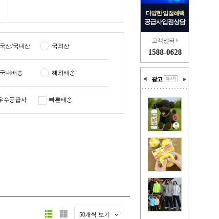
다양한 입점혜택
공급사입점상담
고객센터
국산/국내산
국외산
1588-0628
국내배송
해외배송
광고
우수공급사
빠른배송
50개씩 보기