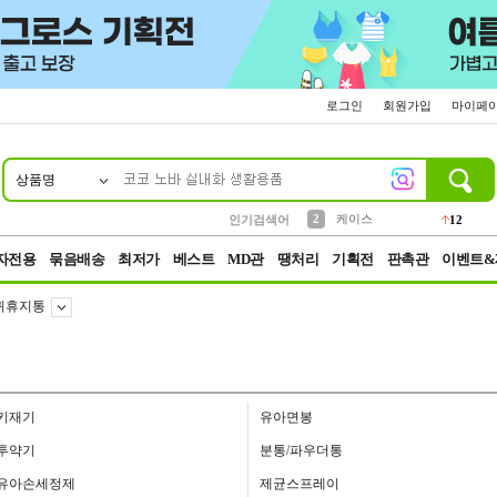
로그인
회원가입
마이페
상품명
10
1
4
5
6
7
8
9
파우치
등산
벨트
실리콘
양말
모자
양산
여성패션
152
395
555
12
1
1
5
3
2
케이스
인기검색어
12
3
생수
454
자전용
묶음배송
최저가
베스트
MD관
땡처리
기획전
판촉관
이벤트&
귀휴지통
키재기
유아면봉
투약기
분통/파우더통
유아손세정제
제균스프레이