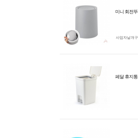
미니 회전뚜
사업자 낱개
페달 휴지통