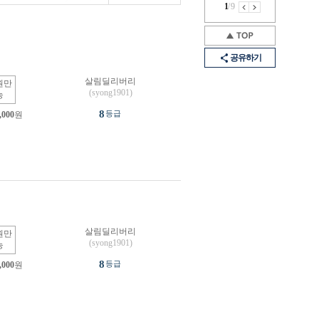
1
/
9
공유하기
살림딜리버리
원만
(syong1901)
능
8
등급
,000
원
살림딜리버리
원만
(syong1901)
능
8
등급
,000
원