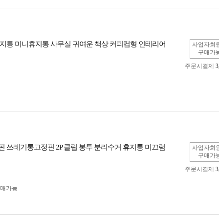
지통 미니휴지통 사무실 귀여운 책상 커피컵형 인테리어
사업자회
구매가
주문시결제
3
 쓰레기통고정핀 2P 클립 봉투 분리수거 휴지통 미끄럼
사업자회
구매가
주문시결제
3
구매가능