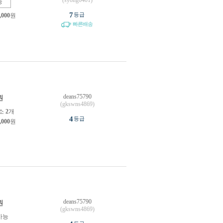
(syong0401)
능
7
등급
,000
원
빠른배송
deans75790
원
(gkswns4869)
소
2
개
4
등급
,000
원
deans75790
원
(gkswns4869)
가능