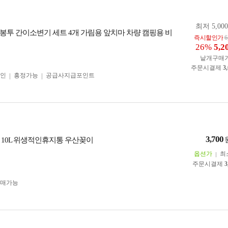
최저 5,00
봉투 간이소변기 세트 4개 가림용 앞치마 차량 캠핑용 비
즉시할인가
6
26%
5,2
낱개구매
주문시결제
3
인
흥정가능
공급사지급포인트
3,700
 10L 위생적인휴지통 우산꽂이
옵션가
최
주문시결제
3
구매가능