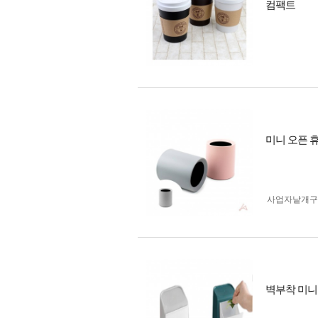
컴팩트
미니 오픈 
사업자 낱개
벽부착 미니