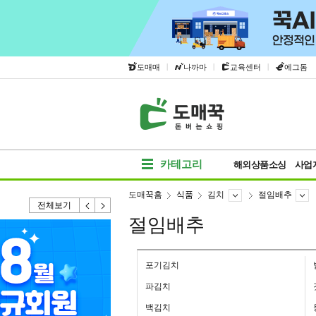
|
|
|
도매매
나까마
교육센터
에그돔
카테고리
해외상품소싱
사업
도매꾹홈
식품
김치
절임배추
전체보기
절임배추
포기김치
파김치
백김치