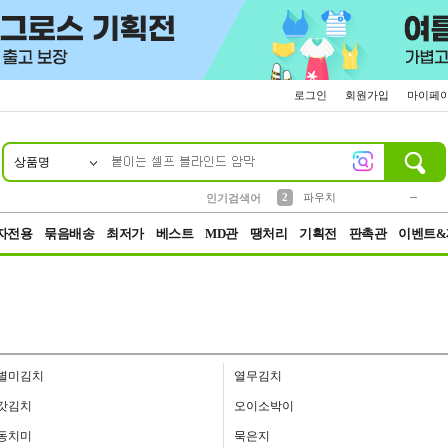
로그인
회원가입
마이페
상품명
10
1
4
5
6
7
8
9
키링
미니
말랑이
선풍기
가방
양말
짱구
텀블러
23
2
1
1
7
3
2
파우치
인기검색어
3
모자
자전용
묶음배송
최저가
베스트
MD관
땡처리
기획전
판촉관
이벤트&
별미김치
열무김치
갓김치
오이소박이
동치미
묵은지