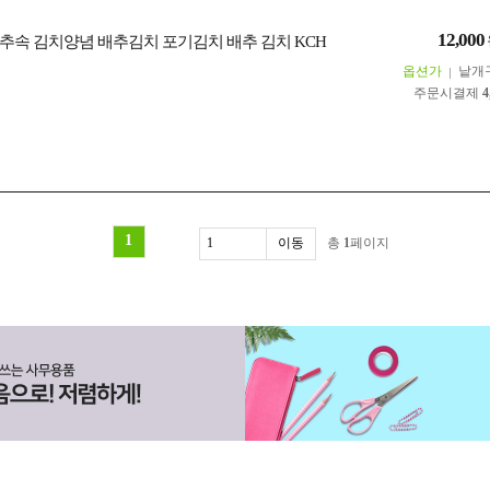
12,000
추속 김치양념 배추김치 포기김치 배추 김치 KCH
옵션가
낱개
주문시결제
4
1
총
1
페이지