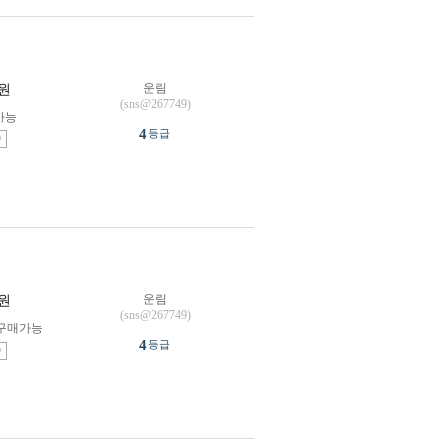
운림
원
(sns@267749)
가능
4
등급
송
운림
원
(sns@267749)
구매가능
4
등급
송