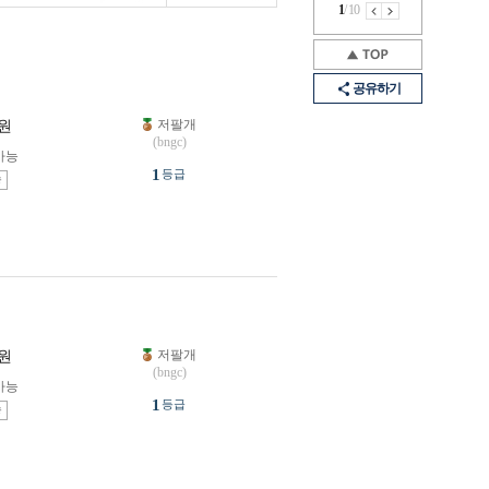
1
/
10
공유하기
저팔개
원
(bngc)
가능
1
등급
송
저팔개
원
(bngc)
가능
1
등급
송