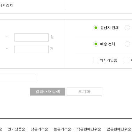
나박김치
원산지 전체
원 ~
원
배송 전체
개 ~
개
최저가인증
리스트형
갤러리형
순
인기상품순
낮은가격순
높은가격순
적은판매단위순
많은판매단위순