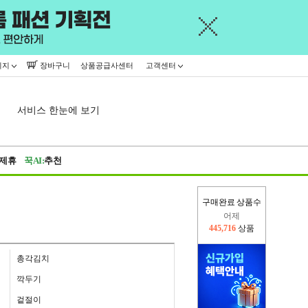
이지
장바구니
상품공급사센터
고객센터
서비스 한눈에 보기
제휴
꾹AI:
추천
구매완료 상품수
어제
445,716
상품
오늘(현재)
18,537
상품
총각김치
깍두기
겉절이