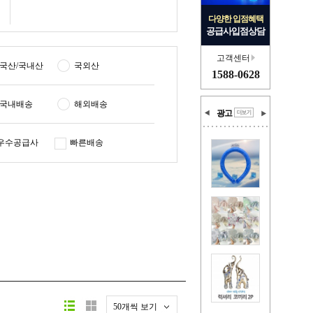
다양한 입점혜택
공급사입점상담
고객센터
국산/국내산
국외산
1588-0628
국내배송
해외배송
광고
우수공급사
빠른배송
50개씩 보기