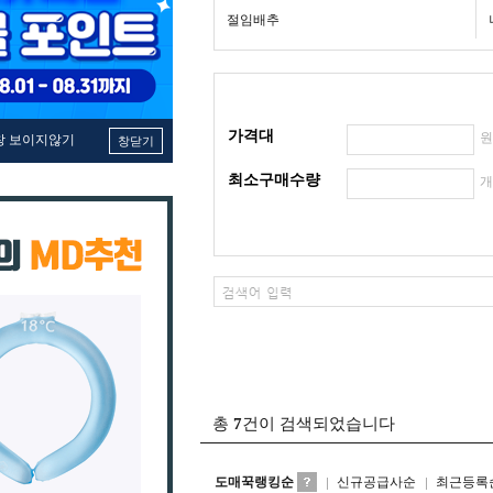
절임배추
가격대
창 보이지않기
창닫기
최소구매수량
총
7
건이 검색되었습니다
도매꾹랭킹순
신규공급사순
최근등록