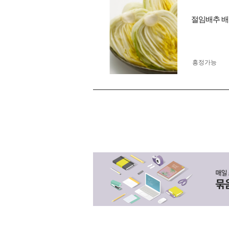
절임배추 배
흥정가능