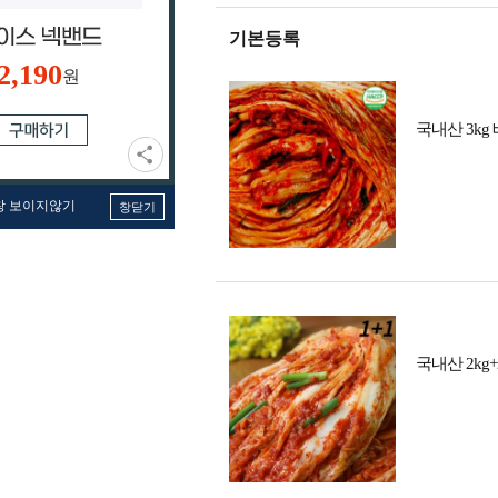
기본등록
2,190
원
국내산 3kg
창 보이지않기
창닫기
국내산 2kg