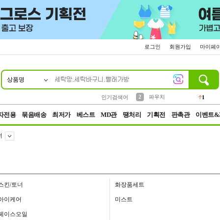
로그인
회원가입
마이페
상품명
10
1
4
5
6
7
8
9
키링
선풍기
말랑이
키캡
텀블러
가방
양말
양산
1
1
5
2
2
2
파우치
인기검색어
1
3
모자
2
자전용
묶음배송
최저가
베스트
MD관
땡처리
기획전
판촉관
이벤트&
너
스킨/토너
화장품세트
아이케어
미스트
페이스오일