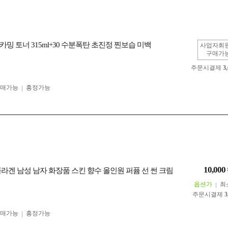
밍 토너 315ml+30 수분폭탄 초진정 찐보습 미백
사업자회
구매가
주문시결제
3
구매가능
흥정가능
10,000
콜라겐 남성 남자 화장품 스킨 향수 올인원 퍼퓸 선 썬 크림
옵션가
최
주문시결제
3
구매가능
흥정가능