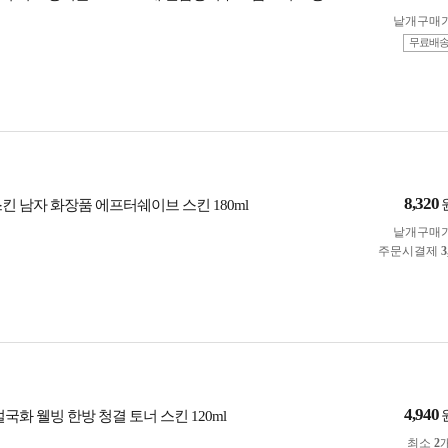
낱개구매
무료배
8,320
킨 남자 화장품 에프터쉐이브 스킨 180ml
낱개구매
주문시결제
3
4,940
국화 웰빙 한방 청결 토너 스킨 120ml
최소
2