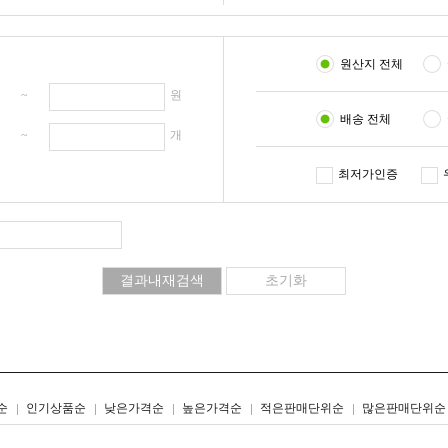
원산지 전체
원 ~
원
배송 전체
개 ~
개
최저가인증
리스트형
갤러리형
순
인기상품순
낮은가격순
높은가격순
적은판매단위순
많은판매단위순