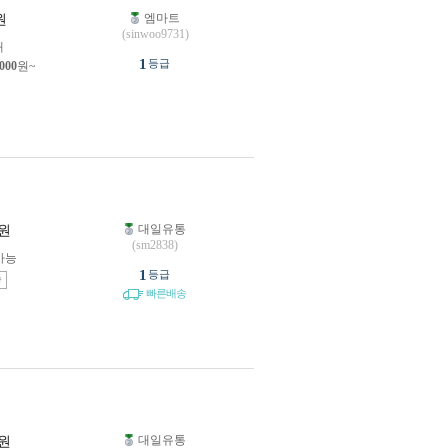
엠마트
원
(sinwoo9731)
개
1
등급
,000
원~
대일유통
원
(sm2838)
가능
1
등급
송
빠른배송
대일유통
원