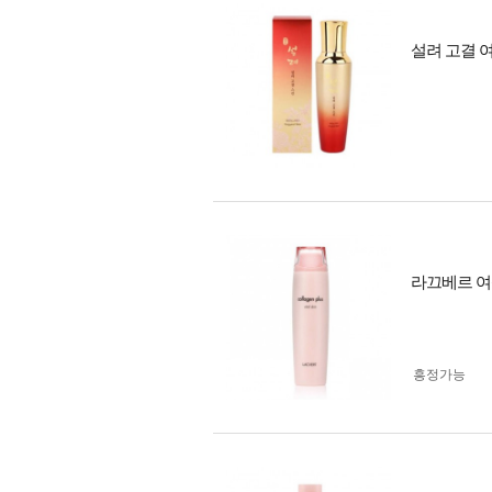
설려 고결 여
라끄베르 여성
흥정가능