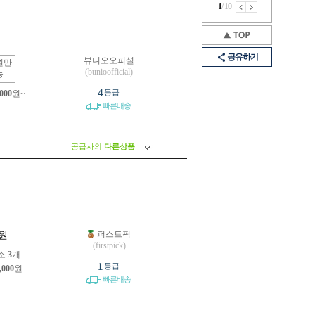
1
/
10
공유하기
뷰니오오피셜
원만
(bunioofficial)
능
4
등급
,000
원~
빠른배송
공급사의
다른상품
퍼스트픽
원
(firstpick)
소
3
개
1
등급
,000
원
빠른배송