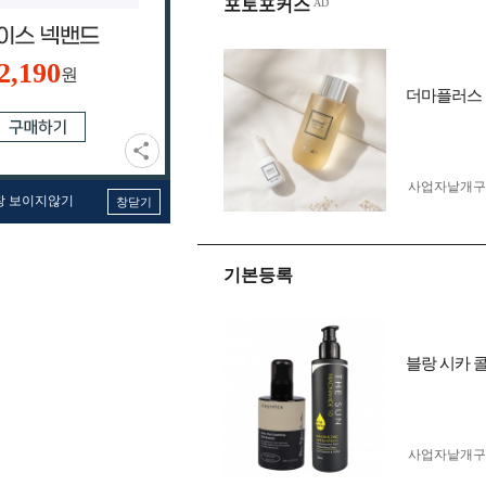
포토포커스
2,190
원
더마플러스 카
사업자 낱개
창 보이지않기
창닫기
기본등록
블랑 시카 
사업자 낱개