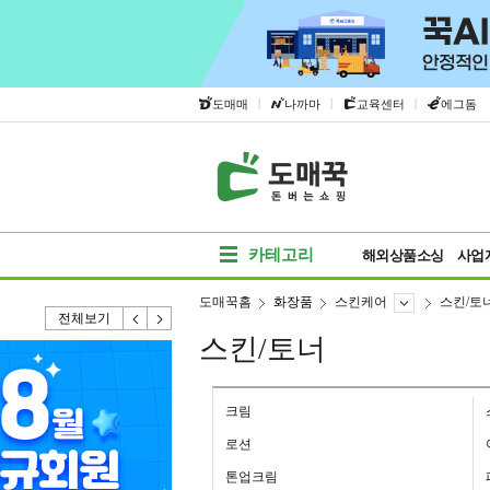
|
|
|
도매매
나까마
교육센터
에그돔
카테고리
해외상품소싱
사업
도매꾹홈
화장품
스킨케어
스킨/토
전체보기
스킨/토너
크림
로션
톤업크림