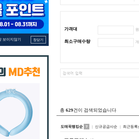
가격대
창 보이지않기
창닫기
최소구매수량
총
629
건이 검색되었습니다
도매꾹랭킹순
신규공급사순
최근등록