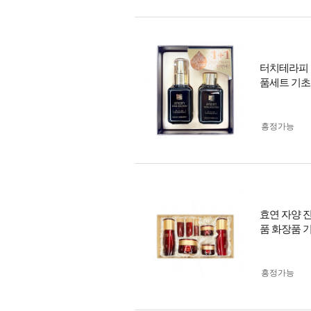
터치테라피 아
품세트 기초
흥정가능
효연 자양 진
품 화장품 
흥정가능