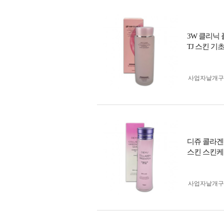
3W 클리닉 
TJ 스킨 
사업자 낱개
디쥬 콜라겐 
스킨 스킨케
사업자 낱개