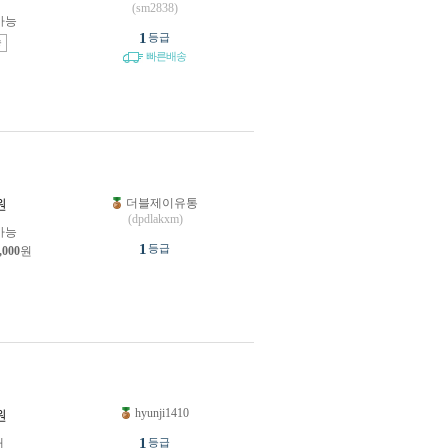
(sm2838)
가능
1
등급
송
빠른배송
더블제이유통
원
(dpdlakxm)
가능
1
등급
,000
원
hyunji1410
원
1
개
등급