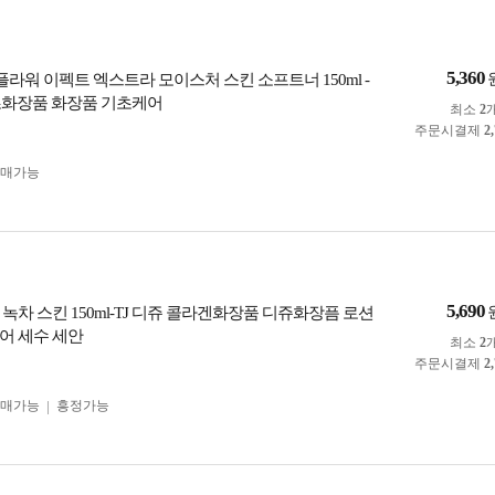
5,360
플라워 이펙트 엑스트라 모이스처 스킨 소프트너 150ml -
기초화장품 화장품 기초케어
최소
2
주문시결제
2
구매가능
5,690
녹차 스킨 150ml-TJ 디쥬 콜라겐화장품 디쥬화장픔 로션
어 세수 세안
최소
2
주문시결제
2
구매가능
흥정가능