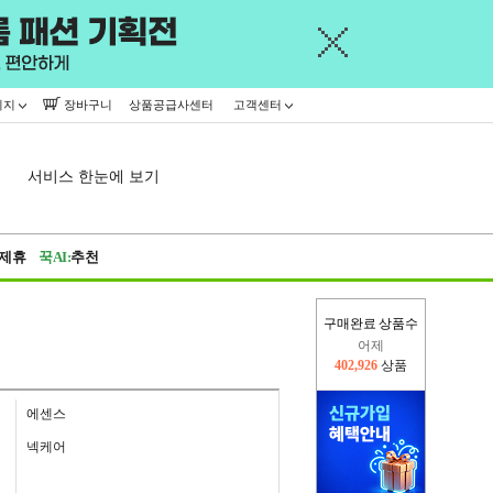
이지
장바구니
상품공급사센터
고객센터
서비스 한눈에 보기
제휴
꾹AI:
추천
어제
구매완료 상품수
402,926
상품
오늘(현재)
37,954
상품
에센스
넥케어