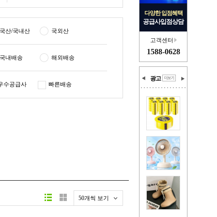
다양한 입점혜택
공급사입점상담
국산/국내산
국외산
고객센터
1588-0628
국내배송
해외배송
광고
우수공급사
빠른배송
50개씩 보기