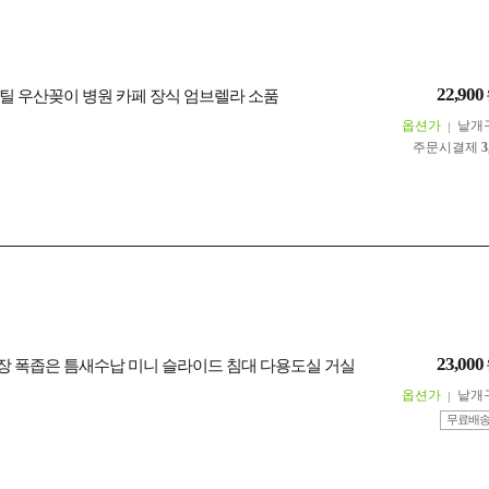
22,900
틸 우산꽂이 병원 카페 장식 엄브렐라 소품
옵션가
낱개
주문시결제
3
23,000
 폭좁은 틈새수납 미니 슬라이드 침대 다용도실 거실
옵션가
낱개
무료배