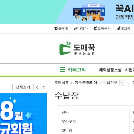
|
|
|
도매매
나까마
교육센터
에그돔
카테고리
해외상품소싱
사업
도매꾹홈
가구/인테리어
수납가구
전체보기
수납장
선반
우산꽂이
코너장