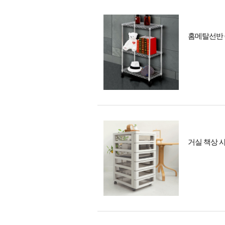
홈메탈선반 
거실 책상 