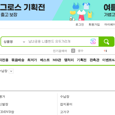
로그인
회원가입
마이페
상품명
10
1
4
5
6
7
8
9
벨트
파우치
등산
실리콘
양말
여성패션
장갑
led
4
3
1
2
4
1
2
생수
인기검색어
1
3
케이스
1
자전용
묶음배송
최저가
베스트
MD관
땡처리
기획전
판촉관
이벤트&
수납장
행거
수납장
신발장
잡지꽂이
CD/DVD장
고가구