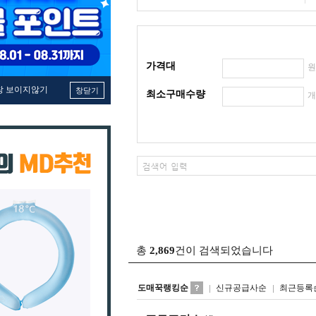
가격대
창 보이지않기
창닫기
최소구매수량
총
2,869
건이 검색되었습니다
도매꾹랭킹순
신규공급사순
최근등록