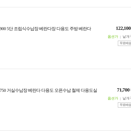
122,100
900 5단 조립식수납장 베란다장 다용도 주방 베란다
옵션가
낱개
무료배
71,700
750 거실수납장 베란다 다용도 오픈수납 철제 다용도실
옵션가
낱개
무료배