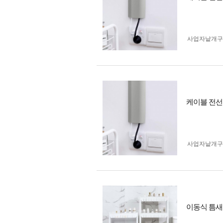
사업자 낱개
케이블 전선
사업자 낱개
이동식 틈새