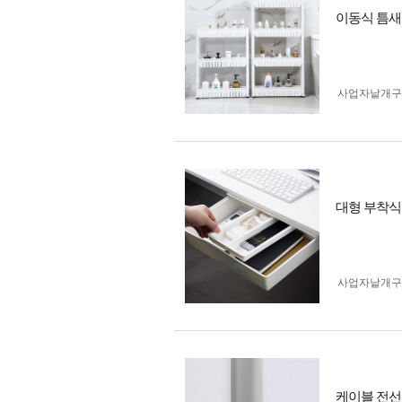
이동식 틈새
사업자 낱개
대형 부착식
사업자 낱개
케이블 전선