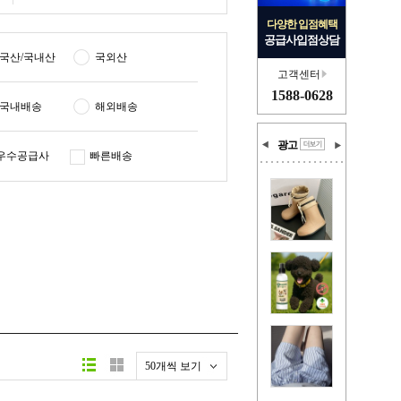
다양한 입점혜택
공급사입점상담
국산/국내산
국외산
고객센터
1588-0628
국내배송
해외배송
광고
우수공급사
빠른배송
50개씩 보기