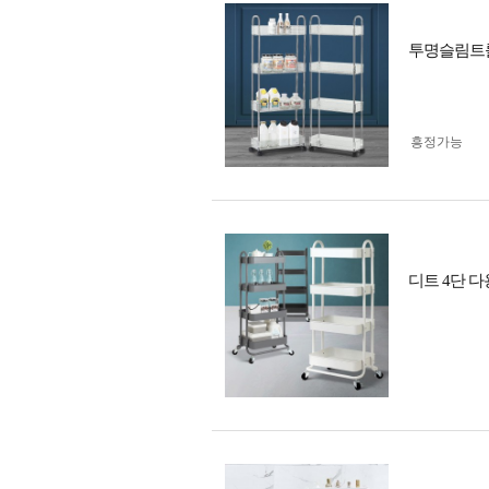
투명슬림트롤
흥정가능
디트 4단 