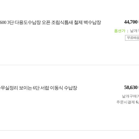
44,700
600 3단 다용도수납장 오픈 조립식틈새 철제 벽수납장
옵션가
낱개
무료배
58,630
사무실정리 보이는 6단 서랍 이동식 수납장
낱개구매
주문시결제
6