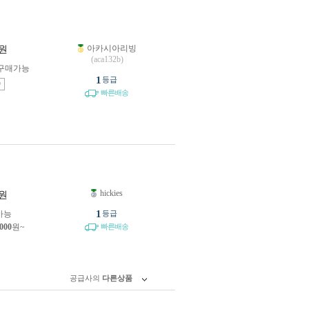
아카시아리빙
원
(aca132b)
구매가능
1
등급
송
빠른배송
hickies
원
1
가능
등급
,000
원~
빠른배송
공급사의
다른상품