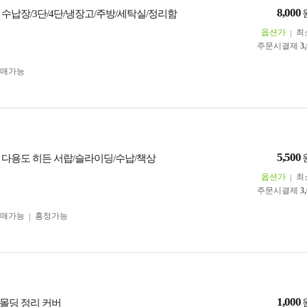
8,000
 수납장/3단/4단/냉장고/주방/세탁실/정리함
옵션가
최
주문시결제
3
구매가능
5,500
 다용도 히든 서랍/슬라이딩/수납/책상
옵션가
최
주문시결제
3
구매가능
흥정가능
1,000
몰딩 정리 커버