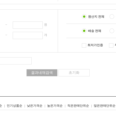
원산지 전체
원 ~
원
배송 전체
개 ~
개
최저가인증
리스트형
갤러리형
순
인기상품순
낮은가격순
높은가격순
적은판매단위순
많은판매단위순