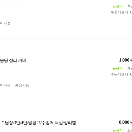
옵션가
최
주문시결제
3
구매가능
1,000
몰딩 정리 커버
옵션가
최
주문시결제
3
구매가능
흥정가능
8,000
 수납장/3단/4단/냉장고/주방/세탁실/정리함
옵션가
최