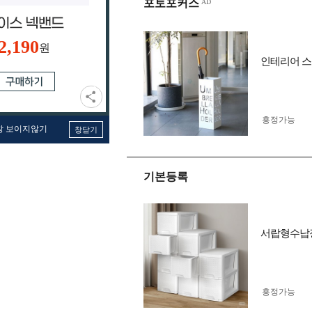
포토포커스
2,190
원
인테리어 스
흥정가능
창 보이지않기
창닫기
기본등록
서랍형수납장
흥정가능