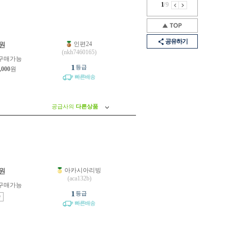
1
/
9
공유하기
인편24
원
(nkh7460165)
구매가능
1
등급
,000
원
빠른배송
공급사의
다른상품
아카시아리빙
원
(aca132b)
구매가능
1
등급
송
빠른배송