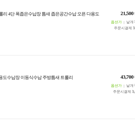
21,500
리 4단 폭좁은수납장 틈새 좁은공간수납 오픈 다용도
옵션가
낱개
주문시결제
3
43,700
다용도수납장 이동식수납 주방틈새 트롤리
옵션가
낱개
주문시결제
3