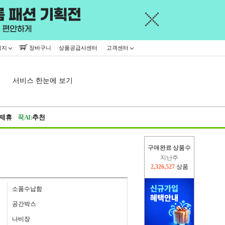
이지
장바구니
상품공급사센터
고객센터
서비스 한눈에 보기
제휴
꾹AI:
추천
구매완료 상품수
이번주
2,407,547
상품
지난주
2,326,527
상품
소품수납함
공간박스
나비장