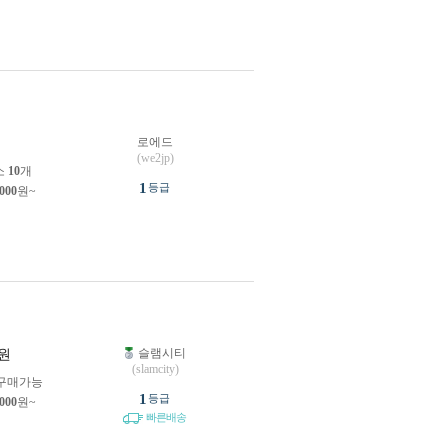
로에드
원
(we2jp)
소
10
개
1
등급
,000
원~
슬램시티
원
(slamcity)
구매가능
1
등급
,000
원~
빠른배송