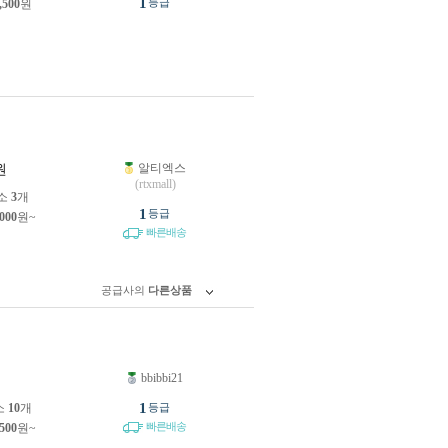
1
등급
,500
원
알티엑스
원
(rtxmall)
소
3
개
1
등급
,000
원~
빠른배송
공급사의
다른상품
bbibbi21
원
1
소
10
개
등급
빠른배송
,500
원~