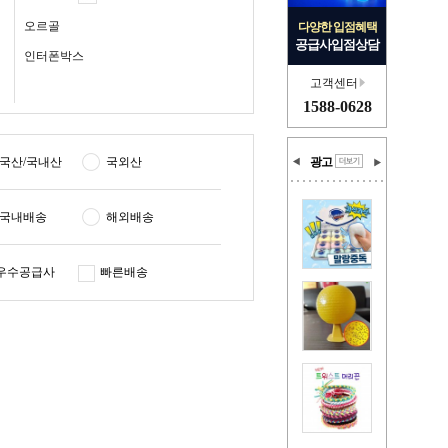
오르골
다양한 입점혜택
공급사입점상담
인터폰박스
고객센터
1588-0628
국산/국내산
국외산
광고
국내배송
해외배송
우수공급사
빠른배송