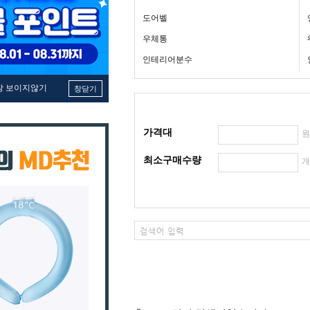
도어벨
우체통
인테리어분수
창 보이지않기
창닫기
가격대
최소구매수량