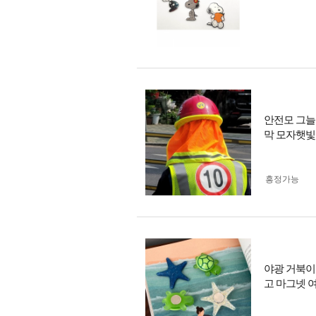
안전모 그늘
막 모자햇
흥정가능
야광 거북이
고 마그넷 