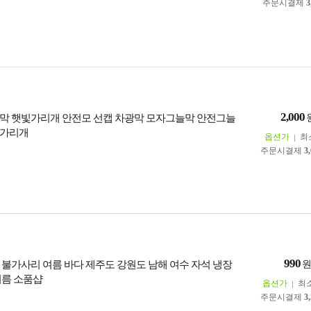
주문시결제
3
2,000
막 햇빛가리개 안전모 선캡 차광막 모자그늘막 안전그늘
빛가리개
옵션가
최
주문시결제
3
990
 불가사리 여름 바다 제주도 강원도 남해 여수 자석 냉장
여름 소품샵
옵션가
최
주문시결제
3