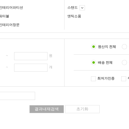
인테리어파티션
스탠드
워터볼
앤틱소품
인테리어창문
원산지 전체
원 ~
원
배송 전체
개 ~
개
최저가인증