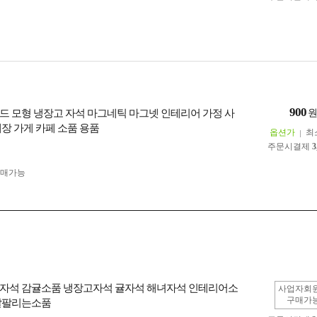
900
드 모형 냉장고 자석 마그네틱 마그넷 인테리어 가정 사
매장 가게 카페 소품 용품
옵션가
최
주문시결제
3
구매가능
자석 감귤소품 냉장고자석 귤자석 해녀자석 인테리어소
사업자회
구매가
잘팔리는소품