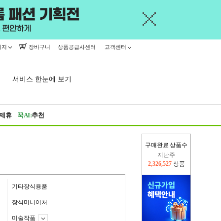
이지
장바구니
상품공급사센터
고객센터
서비스 한눈에 보기
제휴
꾹AI:
추천
구매완료 상품수
이번주
2,393,446
상품
지난주
2,326,527
상품
기타장식용품
장식미니어처
미술작품