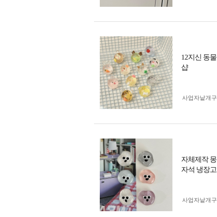
12지신 동물
샵
사업자 낱개
자체제작 몽
자석 냉장고
사업자 낱개