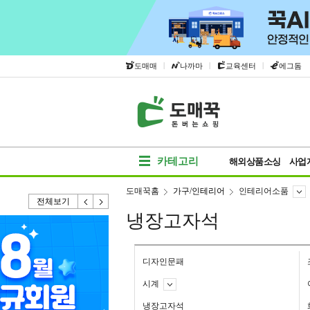
|
|
|
도매매
나까마
교육센터
에그돔
카테고리
해외상품소싱
사업
도매꾹홈
가구/인테리어
인테리어소품
전체보기
냉장고자석
디자인문패
시계
냉장고자석