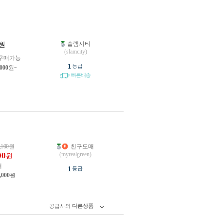
슬램시티
원
(slamcity)
구매가능
1
등급
,000
원~
빠른배송
,100
원
친구도매
00
(myrealgreen)
원
개
1
등급
,000
원
공급사의
다른상품