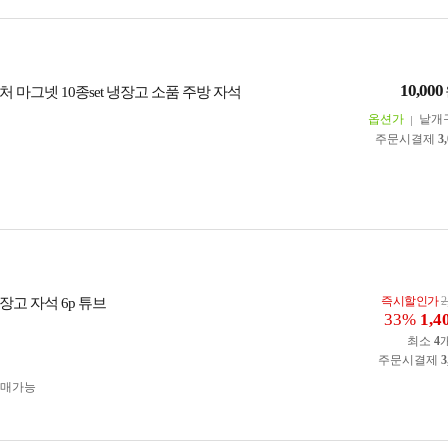
10,000
 마그넷 10종set 냉장고 소품 주방 자석
옵션가
낱개
주문시결제
3
즉시할인가
2
장고 자석 6p 튜브
33%
1,4
최소
4
주문시결제
3
구매가능