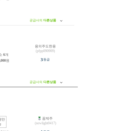
공급사의
다른상품
용의주도한용
원
(pfpp090909)
소
6
개
3
등급
,000
원
공급사의
다른상품
꿈제주
원만
(newlight0417)
능