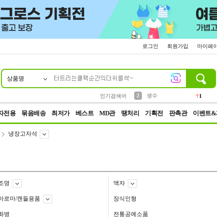
로그인
회원가입
마이페
상품명
10
1
4
5
6
7
8
9
벨트
파우치
등산
실리콘
양말
여성패션
장갑
led
4
3
1
2
4
1
2
생수
인기검색어
1
3
케이스
1
자전용
묶음배송
최저가
베스트
MD관
땡처리
기획전
판촉관
이벤트&
냉장고자석
조명
액자
아로마/캔들용품
장식인형
화병
전통공예소품