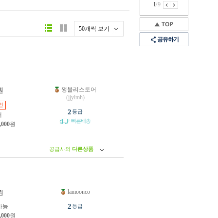
1
/
9
50개씩 보기
공유하기
쩡블리스토어
원
(jjylmh)
인
2
등급
개
빠른배송
,000
원
공급사의
다른상품
lamoonco
원
2
가능
등급
,000
원