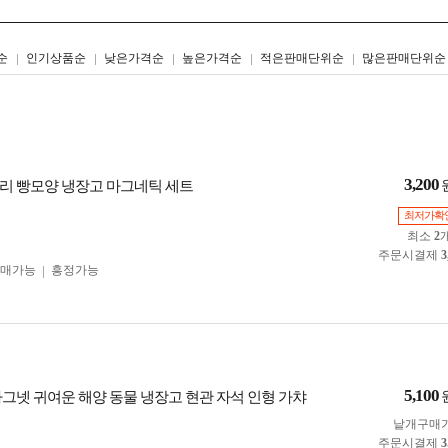
리스트형
갤러리형
순
인기상품순
낮은가격순
높은가격순
적은판매단위순
많은판매단위순
3,200
커리 빵모양 냉장고 마그네틱 세트
최저가확
최소
2
주문시결제
3
구매가능
흥정가능
5,100
마그넷 귀여운 해양 동물 냉장고 현관 자석 인형 가챠
낱개구매
주문시결제
3