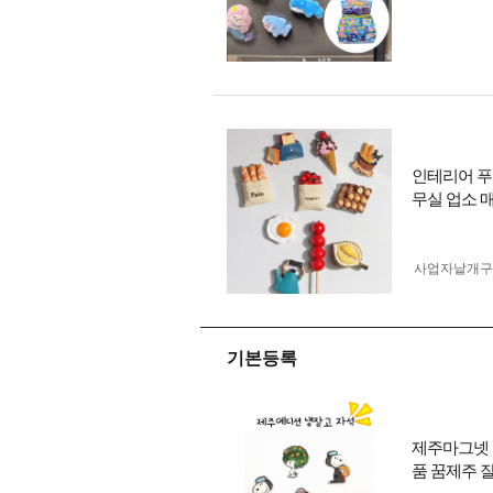
인테리어 푸
무실 업소 
사업자 낱개
기본등록
제주마그넷 
품 꿈제주 