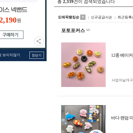
총
2,339
건이 검색되었습니다
도매꾹랭킹순
신규공급사순
최근등록
2,190
원
포토포커스
창 보이지않기
12종 베이
창닫기
사업자 낱개
바다 랜덤 