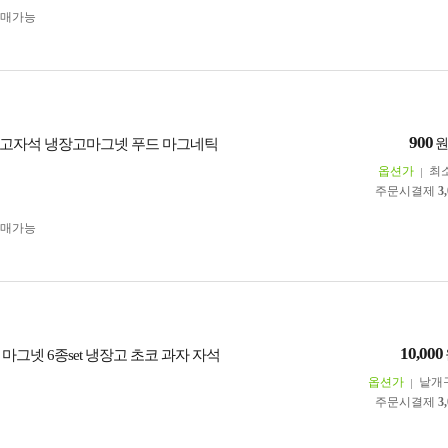
구매가능
900
고자석 냉장고마그넷 푸드 마그네틱
옵션가
최
주문시결제
3
구매가능
10,000
마그넷 6종set 냉장고 초코 과자 자석
옵션가
낱개
주문시결제
3