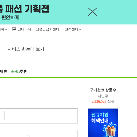
이지
장바구니
상품공급사센터
고객센터
서비스 한눈에 보기
제휴
꾹AI:
추천
구매완료 상품수
이번주
2,224,241
상품
지난주
2,326,527
상품