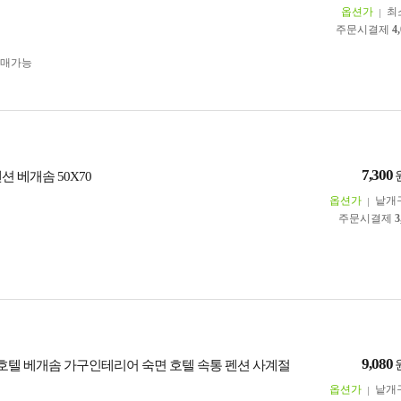
옵션가
최
주문시결제
4
구매가능
7,300
션 베개솜 50X70
옵션가
낱개
주문시결제
3
9,080
0 호텔 베개솜 가구인테리어 숙면 호텔 속통 펜션 사계절
옵션가
낱개