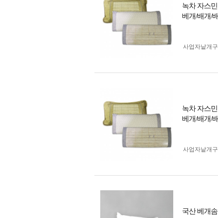
녹차 자스민
베개/배개/
사업자 낱개
녹차 자스민
베개/배개/
사업자 낱개
국산 베개솜 