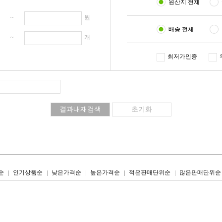
원산지 전체
원 ~
원
배송 전체
개 ~
개
최저가인증
리스트형
갤러리형
순
인기상품순
낮은가격순
높은가격순
적은판매단위순
많은판매단위순