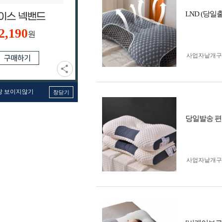
LND (당일
2,190
원
사업자 낱개
창 보이지않기
창닫기
당일발송 편
사업자 낱개