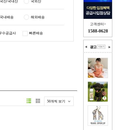
국산/국내산
국외산
다양한 입점혜택
공급사입점상담
국내배송
해외배송
고객센터
1588-0628
우수공급사
빠른배송
광고
50개씩 보기