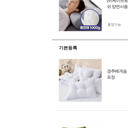
[비케이브로
쉬 양면사용
흥정가능
기본등록
경추베개솜 
포장