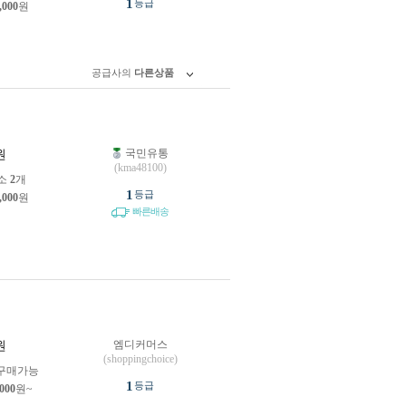
1
등급
,000
원
공급사의
다른상품
국민유통
원
(kma48100)
소
2
개
1
등급
,000
원
빠른배송
엠디커머스
원
(shoppingchoice)
구매가능
1
등급
,000
원~