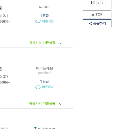
1
/
9
lnd2023
원
1
소
2
개
등급
빠른배송
,000
원~
공유하기
공급사의
다른상품
마이도매몰
원
(ozzshop)
소
2
개
1
등급
,000
원~
빠른배송
공급사의
다른상품