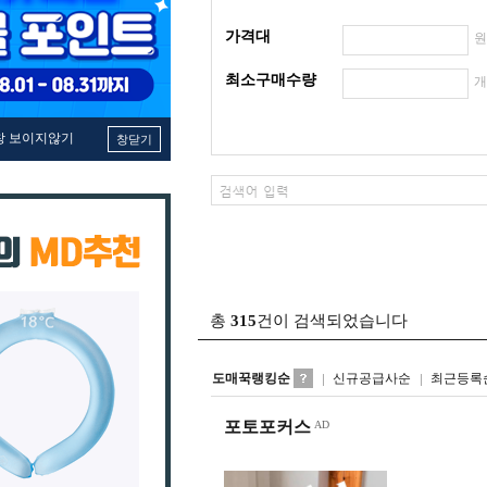
가격대
최소구매수량
창 보이지않기
창닫기
총
315
건이 검색되었습니다
도매꾹랭킹순
신규공급사순
최근등록
포토포커스