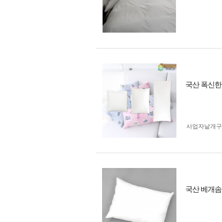
국산 폭신한
사업자 낱개
국산 베개솜 