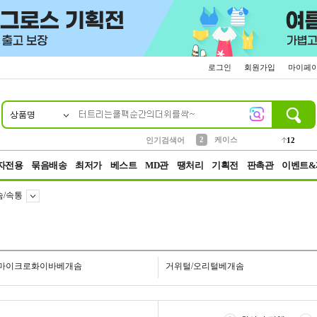
로그인
회원가입
마이페
상품명
10
1
4
5
6
7
8
9
파우치
등산
벨트
실리콘
양말
모자
양산
여성패션
152
395
555
12
1
1
5
3
2
케이스
인기검색어
12
3
생수
454
자전용
묶음배송
최저가
베스트
MD관
땡처리
기획전
판촉관
이벤트&
솜/속통
마이크로화이바베개솜
거위털/오리털베개솜