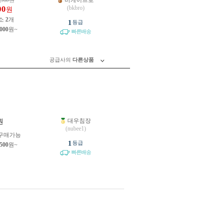
,300
원
비케이브로
00
(bkbro)
원
소
2
개
1
등급
,000
원~
빠른배송
공급사의
다른상품
대우침장
원
(nubee1)
구매가능
1
등급
,500
원~
빠른배송