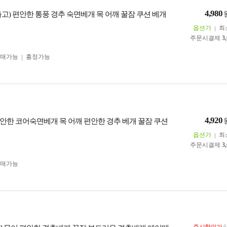
4,980
출고) 편안한 통풍 경추 숙면베개 목 어깨 꿀잠 쿠션 베개
옵션가
최
주문시결제
3
구매가능
흥정가능
4,920
안한 코어숙면베개 목 어깨 편안한 경추 베개 꿀잠 쿠션
옵션가
최
주문시결제
3
구매가능