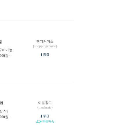
엠디커머스
원
(shoppingchoice)
구매가능
1
등급
,000
원~
이불창고
원
(moderntc)
소
2
개
1
등급
,000
원~
빠른배송