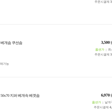
주문시결제
3
3,500
 베개솜 쿠션솜
옵션가
최
주문시결제
3
구매가능
6,970
50x70 지퍼 베개속 베겟솜
옵션가
낱개
주문시결제
4