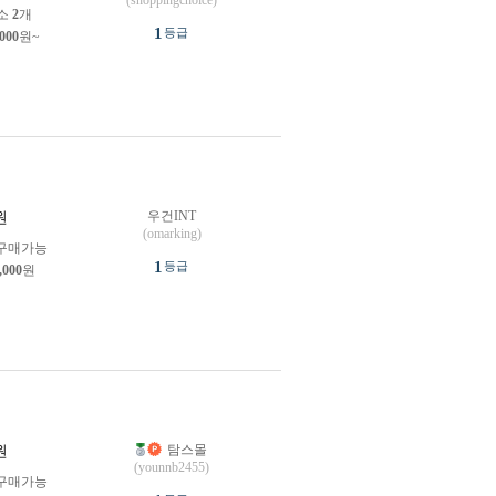
(shoppingchoice)
소
2
개
1
등급
,000
원~
우건INT
원
(omarking)
구매가능
1
등급
,000
원
탐스몰
원
(younnb2455)
구매가능