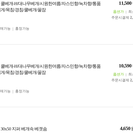
11,500
 쿨베개-H/대나무베개/시원한여름/자스민향/녹차향/통품
배게/목침/경침/쿨베개/꿀잠
옵션가
최
주문시결제
2
구매가능
흥정가능
10,590
 쿨베개-H/대나무베개/시원한여름/자스민향/녹차향/통품
배게/목침/경침/쿨베개/꿀잠
옵션가
최
주문시결제
2
구매가능
흥정가능
4,650
30x50 지퍼 베개속 베겟솜