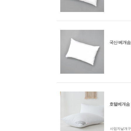
국산 베개솜 
호텔베개솜 Mi
사업자 낱개