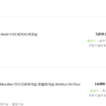
5,810
40x60 지퍼 베개속 베겟솜
옵션가
낱개
주문시결제
4
14,900
crofiber 마이크로베개솜 호텔베개솜 40x60cm 50x70cm
옵션가
최
주문시결제
3
구매가능
흥정가능