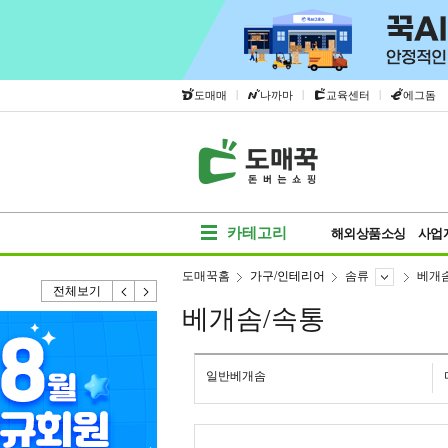
|
|
|
도매매
나까마
교육센터
에그돔
카테고리
해외상품소싱
사업
도매꾹홈
가구/인테리어
솜류
베개
전체보기
베개솜/속통
일반베개솜