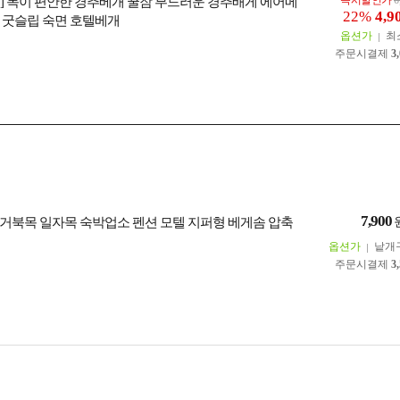
즉시할인가
6
] 목이 편안한 경추베개 꿀잠 부드러운 경추배게 에어메
22%
4,9
 굿슬립 숙면 호텔베개
옵션가
최
주문시결제
3
7,900
거북목 일자목 숙박업소 펜션 모텔 지퍼형 베게솜 압축
옵션가
낱개
주문시결제
3