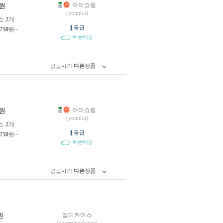
아이쇼핑
원
(younku)
소
2
개
1
등급
,750
원~
빠른배송
공급사의
다른상품
아이쇼핑
원
(younku)
소
2
개
1
등급
,750
원~
빠른배송
공급사의
다른상품
엠디커머스
원