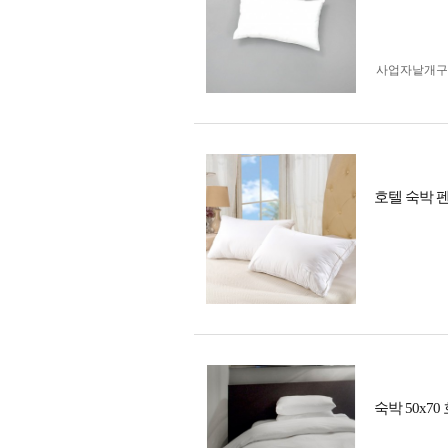
사업자 낱개
호텔 숙박 펜
숙박 50x7