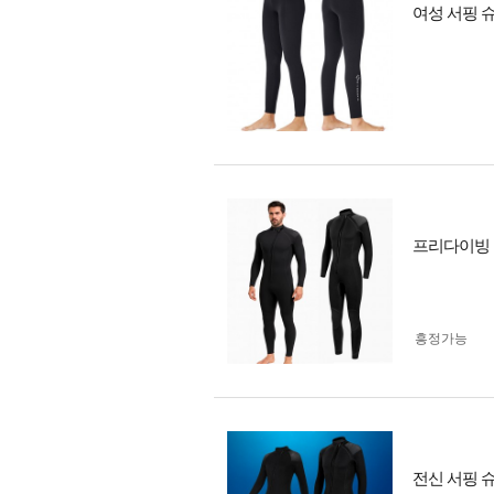
여성 서핑 슈
프리다이빙 슈
흥정가능
전신 서핑 슈