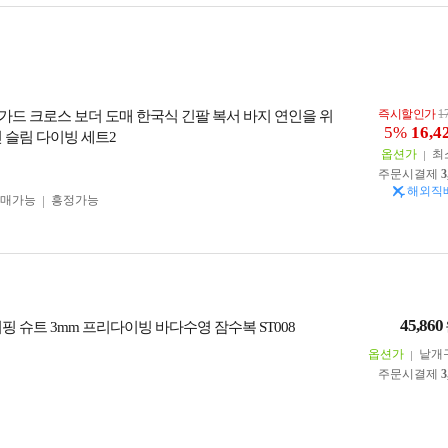
즉시할인가
1
가드 크로스 보더 도매 한국식 긴팔 복서 바지 연인을 위
5%
16,4
 슬림 다이빙 세트2
옵션가
최
주문시결제
3
해외직
구매가능
흥정가능
45,860
핑 슈트 3mm 프리다이빙 바다수영 잠수복 ST008
옵션가
낱개
주문시결제
3