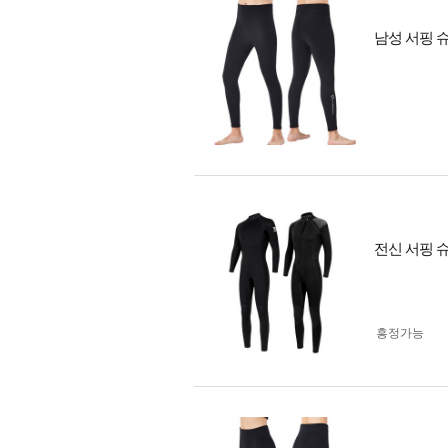
남성 서핑 슈
전신 서핑 슈
흥정가능