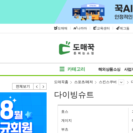
|
|
|
도매매
나까마
교육센터
에그돔
카테고리
해외상품소싱
사업
도매꾹홈
스포츠/레저
스킨스쿠버
전체보기
다이빙슈트
호스
게이지
부츠