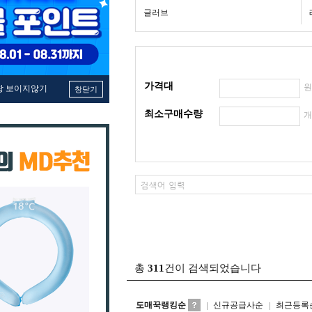
글러브
가격대
창 보이지않기
창닫기
최소구매수량
총
311
건이 검색되었습니다
도매꾹랭킹순
신규공급사순
최근등록