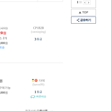
1
/
10
공유하기
CP1B2B
7,420
원
(caoxiuping)
20
원
소
2
개
3
등급
,000
원
배송
다데
원
(haven96)
구매가능
1
등급
,000
원
빠른배송
공급사의
다른상품