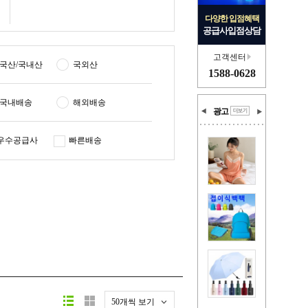
다양한 입점혜택
공급사입점상담
고객센터
국산/국내산
국외산
1588-0628
국내배송
해외배송
광고
우수공급사
빠른배송
50개씩 보기