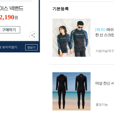
기본등록
2,190
원
[해외]
래쉬
한 선 스크린
창 보이지않기
창닫기
사업자 낱개
여성 전신 서
흥정가능