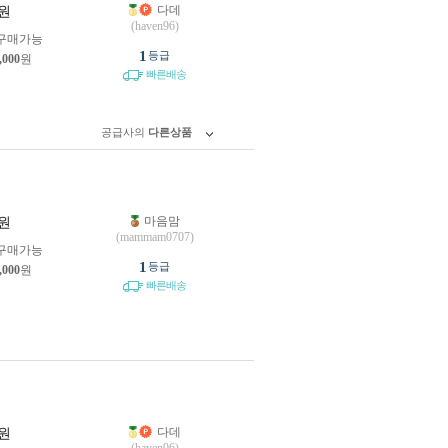
다데
원
(haven96)
구매가능
1
등급
,000
원
빠른배송
공급사의
다른상품
마음맘
원
(mammam0707)
구매가능
1
등급
,000
원
빠른배송
다데
원