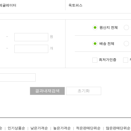
레귤레이터
옥토퍼스
원산지 전체
원 ~
원
배송 전체
개 ~
개
최저가인증
리스트형
갤러리형
순
인기상품순
낮은가격순
높은가격순
적은판매단위순
많은판매단위순