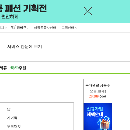
이지
장바구니
상품공급사센터
고객센터
서비스 한눈에 보기
제휴
꾹AI:
추천
구매완료 상품수
오늘(현재)
20,389
상품
어제
445,716
상품
납
기어백
부력재킷