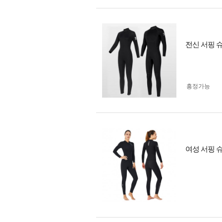
전신 서핑 슈
흥정가능
여성 서핑 슈