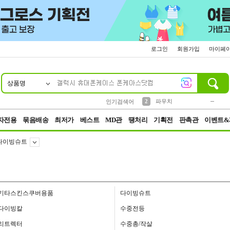
로그인
회원가입
마이페
상품명
10
1
4
5
6
7
8
9
키링
미니
말랑이
선풍기
가방
양말
짱구
텀블러
23
2
1
1
7
3
2
파우치
인기검색어
3
모자
자전용
묶음배송
최저가
베스트
MD관
땡처리
기획전
판촉관
이벤트&
다이빙슈트
기타스킨스쿠버용품
다이빙슈트
다이빙칼
수중전등
리트렉터
수중총/작살