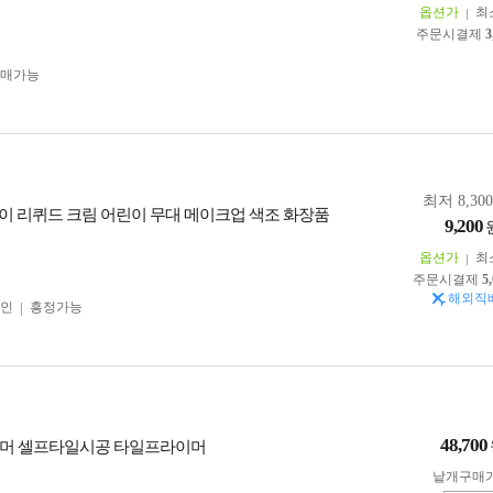
옵션가
최
주문시결제
3
구매가능
최저 8,30
이 리퀴드 크림 어린이 무대 메이크업 색조 화장품
9,200
옵션가
최
주문시결제
5
해외직
인
흥정가능
48,700
이머 셀프타일시공 타일프라이머
낱개구매