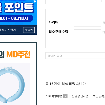
가격대
창 보이지않기
창닫기
최소구매수량
총
16
건이 검색되었습니다
도매꾹랭킹순
신규공급사순
최근등록