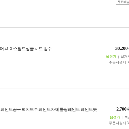
무료배
30,200
머 4L 아스팔트싱글 시트 방수
옵션가
낱개
주문시결제
3
2,700
 페인트공구 벽지보수 페인트자재 롤링페인트 페인트붓
옵션가
최
주문시결제
3