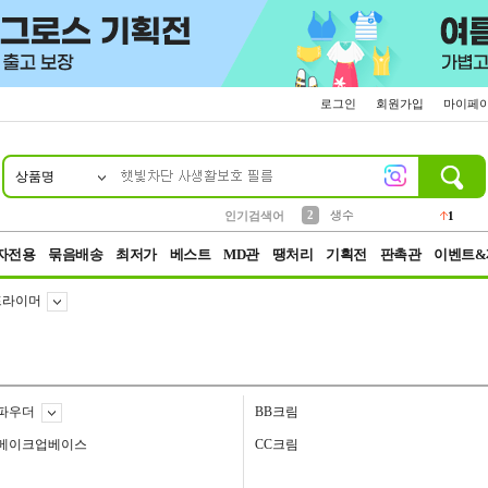
로그인
회원가입
마이페
상품명
10
1
4
5
6
7
8
9
벨트
파우치
등산
실리콘
양말
여성패션
장갑
led
4
3
1
2
4
1
2
생수
인기검색어
1
3
케이스
1
자전용
묶음배송
최저가
베스트
MD관
땡처리
기획전
판촉관
이벤트&
프라이머
파우더
BB크림
메이크업베이스
CC크림