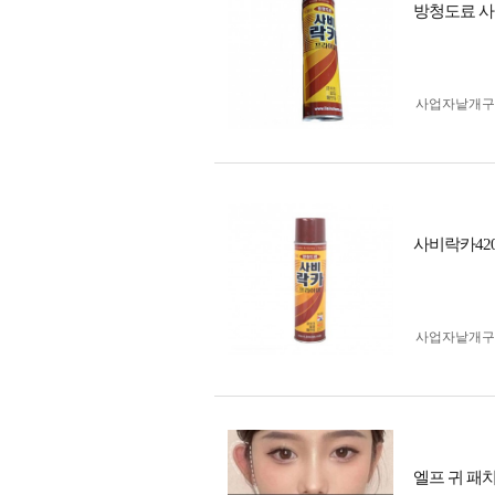
방청도료 사
사업자 낱개
사비락카420
사업자 낱개
엘프 귀 패치