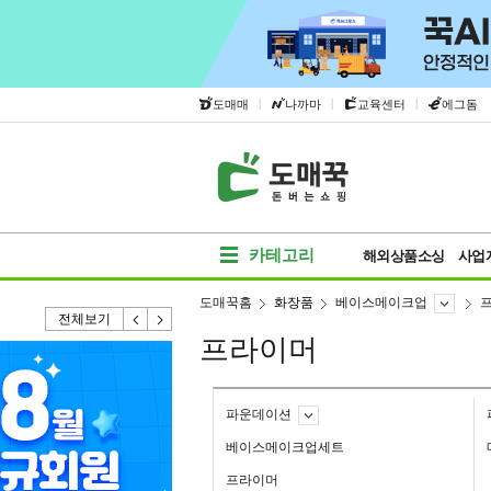
|
|
|
도매매
나까마
교육센터
에그돔
카테고리
해외상품소싱
사업
도매꾹홈
화장품
베이스메이크업
전체보기
프라이머
파운데이션
베이스메이크업세트
프라이머