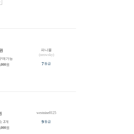
송
파나몰
원
(neowsky)
구매가능
7
등급
,000
원
westnine0125
원
9
소
2
개
등급
,000
원