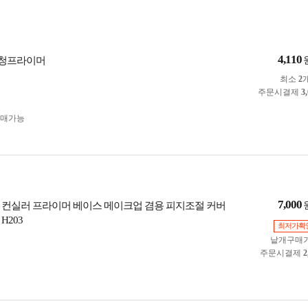
4,110
청프라이머
최소
2
주문시결제
3
구매가능
7,000
 컨실러 프라이머 베이스 메이크업 겸용 피지조절 커버
H203
최저가확
낱개구매
주문시결제
2