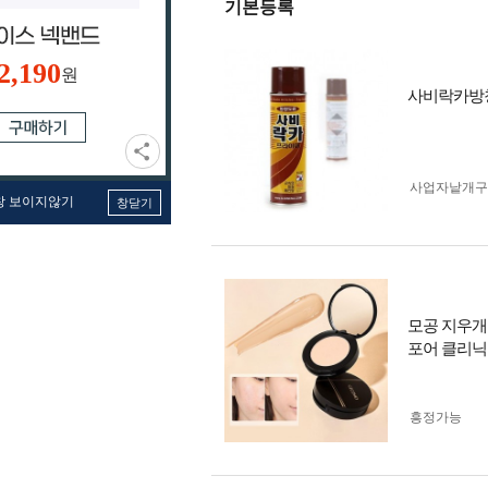
기본등록
2,190
원
사비락카방
사업자 낱개
창 보이지않기
창닫기
모공 지우개
포어 클리닉 
흥정가능