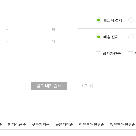
원산지 전체
원 ~
원
배송 전체
개 ~
개
최저가인증
리스트형
갤러리형
순
인기상품순
낮은가격순
높은가격순
적은판매단위순
많은판매단위순