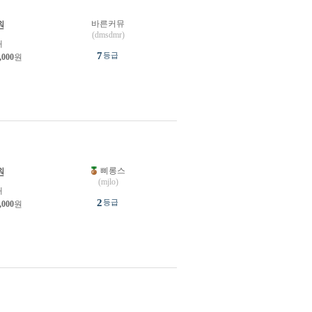
바른커뮤
원
(dmsdmr)
개
7
등급
,000
원
삐롱스
원
(mjlo)
개
2
등급
,000
원