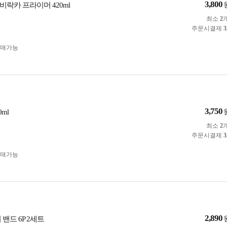
3,800
비락카 프라이머 420ml
최소
2
주문시결제
3
구매가능
3,750
ml
최소
2
주문시결제
3
구매가능
2,890
 밴드 6P 2세트