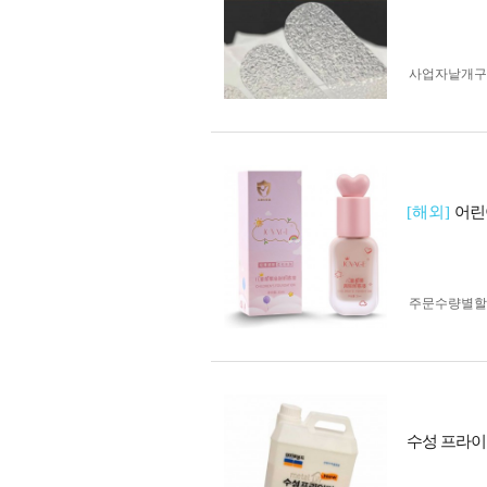
사업자 낱개
[해외]
어린
주문수량별할
수성 프라