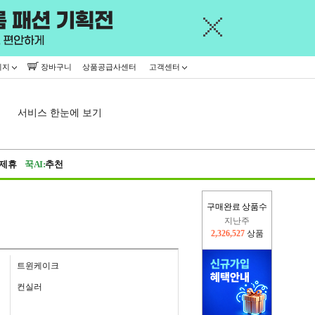
이지
장바구니
상품공급사센터
고객센터
서비스 한눈에 보기
제휴
꾹AI:
추천
지난주
구매완료 상품수
2,326,527
상품
이번주
2,380,750
상품
트윈케이크
컨실러