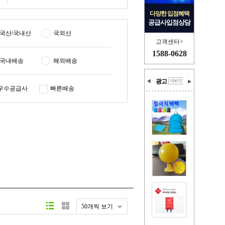
다양한 입점혜택
공급사입점상담
국산/국내산
국외산
고객센터
1588-0628
국내배송
해외배송
광고
우수공급사
빠른배송
50개씩 보기