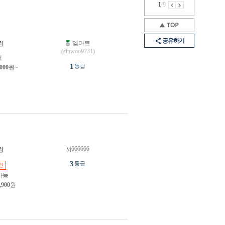
1
/
9
공유하기
엠마트
원
(sinwoo9731)
개
1
등급
,000
원~
yj666666
원
3
등급
인
가능
,900
원