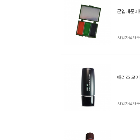
군입대준비물
사업자 낱개
애리조 모이
사업자 낱개