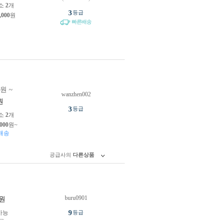
소
2
개
3
등급
,000
원
빠른배송
0원 ~
wanzhen002
원
3
등급
소
2
개
,000
원~
배송
공급사의
다른상품
buru0901
원
9
가능
등급