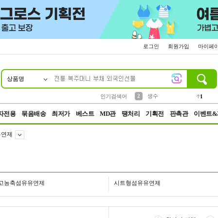
로그인
회원가입
마이페
상품명
10
1
4
5
6
7
8
9
벨트
파우치
등산
실리콘
양말
여성패션
장갑
led
4
3
1
2
4
1
2
생수
인기검색어
1
3
케이스
1
자전용
묶음배송
최저가
베스트
MD관
땡처리
기획전
판촉관
이벤트&
유연제
고농축섬유유연제
시트형섬유유연제