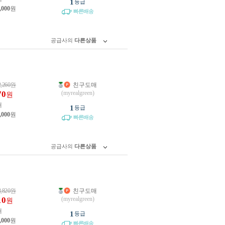
1
등급
,000
원
빠른배송
공급사의
다른상품
2,260
원
친구도매
70
(myrealgreen)
원
개
1
등급
,000
원
빠른배송
공급사의
다른상품
3,820
원
친구도매
10
(myrealgreen)
원
개
1
등급
,000
원
빠른배송