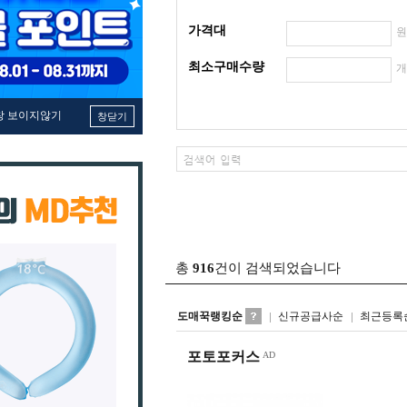
가격대
최소구매수량
창 보이지않기
창닫기
총
916
건이 검색되었습니다
도매꾹랭킹순
신규공급사순
최근등록
포토포커스