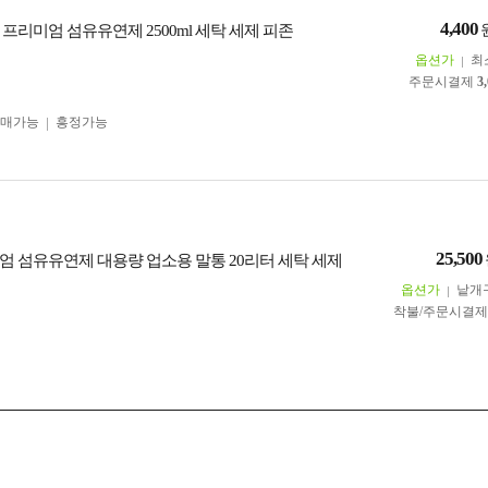
4,400
프리미엄 섬유유연제 2500ml 세탁 세제 피존
옵션가
최
주문시결제
3
구매가능
흥정가능
25,500
엄 섬유유연제 대용량 업소용 말통 20리터 세탁 세제
옵션가
낱개
착불/주문시결