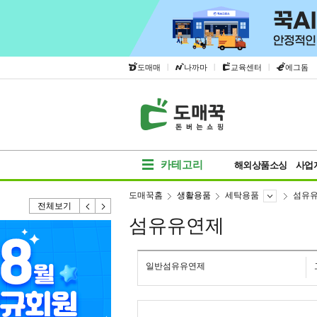
|
|
|
도매매
나까마
교육센터
에그돔
카테고리
해외상품소싱
사업
도매꾹홈
생활용품
세탁용품
섬유
전체보기
섬유유연제
일반섬유유연제