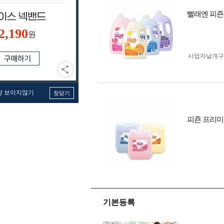
빨래엔 피죤 
2,190
원
사업자 낱개
창 보이지않기
창닫기
피죤 프리미
기본등록