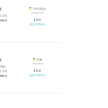
1위파워샵
원
(happynet)
소
2
개
1
등급
,500
원~
빠른배송
포엘
원
(4lmarket)
50원)
1
등급
소
2
개
빠른배송
,000
원~