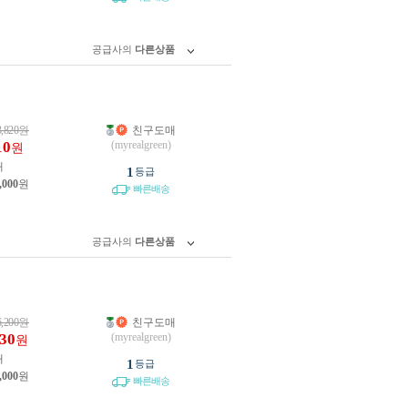
공급사의
다른상품
3,820
원
친구도매
10
(myrealgreen)
원
개
1
등급
,000
원
빠른배송
공급사의
다른상품
6,200
원
친구도매
130
(myrealgreen)
원
개
1
등급
,000
원
빠른배송