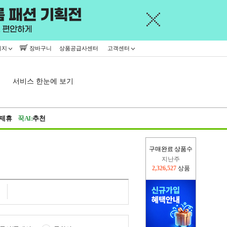
이지
장바구니
상품공급사센터
고객센터
서비스 한눈에 보기
제휴
꾹AI:
추천
구매완료 상품수
이번주
2,312,118
상품
지난주
2,326,527
상품