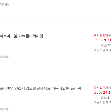
구매가능
즉시할인가
1
아로마오일 30ml 플라워마켓
33%
9,2
최소
2
주문시결제
3
구매가능
즉시할인가
3
프리미엄 건조기 양모볼 선물세트(다우니코튼+플라워
33%
24,
최소
2
주문시결제
3
구매가능