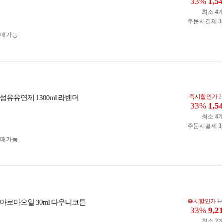
33%
1,5
최소
4
주문시결제
3
구매가능
즉시할인가
2
섬유유연제 1300ml 라벤더
33%
1,5
최소
4
주문시결제
3
구매가능
즉시할인가
1
아로마오일 30ml 다우니코튼
33%
9,2
최소
2