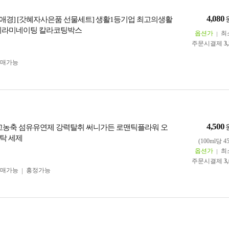
4,080
] [애경] [갓혜자사은품 선물세트] 생활1등기업 최고의생활
늬라미네이팅 칼라코팅박스
옵션가
최
주문시결제
3
구매가능
4,500
 고농축 섬유유연제 강력탈취 써니가든 로맨틱플라워 오
탁 세제
(100ml당 4
옵션가
최
주문시결제
3
구매가능
흥정가능