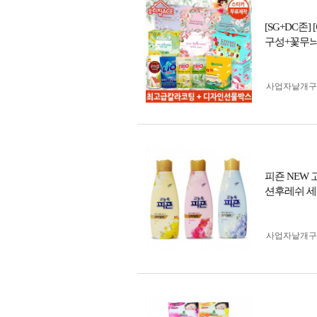
[SG+DC존
구성+꽃무
사업자 낱개
피죤 NEW
션후레쉬 세
사업자 낱개