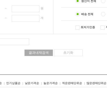
원산지 전체
원 ~
원
배송 전체
개 ~
개
최저가인증
리스트형
갤러리형
순
인기상품순
낮은가격순
높은가격순
적은판매단위순
많은판매단위순