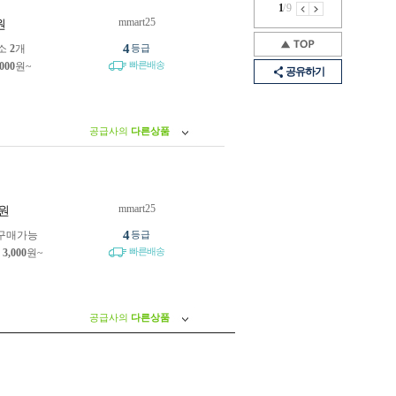
1
/
9
mmart25
원
4
소
2
개
등급
빠른배송
,000
원~
공유하기
공급사의
다른상품
mmart25
원
4
구매가능
등급
빠른배송
제
3,000
원~
공급사의
다른상품