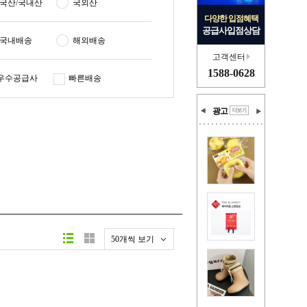
국산/국내산
국외산
다양한 입점혜택
공급사입점상담
국내배송
해외배송
고객센터
1588-0628
우수공급사
빠른배송
광고
50개씩 보기