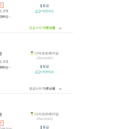
인
1
등급
소
2
개
빠른배송
,200
원~
공급사의
다른상품
디아코트레이딩
원
(diacotrade)
소
2
개
1
등급
,000
원~
빠른배송
공급사의
다른상품
디아코트레이딩
원
(diacotrade)
인
1
등급