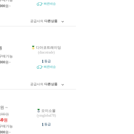
구매가능
빠른배송
,000
원~
공급사의
다른상품
디아코트레이딩
원
(diacotrade)
구매가능
1
등급
,000
원~
빠른배송
공급사의
다른상품
0원 ~
오이소몰
,900
원
(ymglobal78)
50
원
1
등급
구매가능
,000
원~