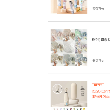
흥정가능
패턴( 15종
흥정가능
[OISO]
(EVA케이