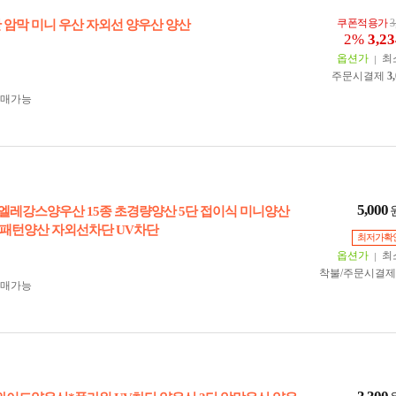
쿠폰적용가
3
단 암막 미니 우산 자외선 양우산 양산
2%
3,23
옵션가
최
주문시결제
3
구매가능
5,000
*엘레강스양우산 15종 초경량양산 5단 접이식 미니양산
패턴양산 자외선차단 UV차단
최저가확
옵션가
최
착불/주문시결
구매가능