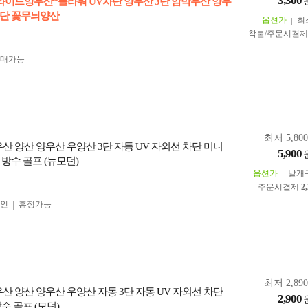
3,300
 와이드양우산*플라워 UV차단 양우산 3단 암막우산 양우
단 꽃무늬양산
옵션가
최
착불/주문시결
구매가능
최저 5,80
산 양산 양우산 우양산 3단 자동 UV 자외선 차단 미니
5,900
방수 골프 (뉴모던)
옵션가
낱개
주문시결제
2
인
흥정가능
최저 2,89
산 양산 양우산 우양산 자동 3단 자동 UV 자외선 차단
2,900
수 골프 (모던)