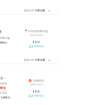
공급사의
다른상품
디아코트레이딩
원
(diacotrade)
구매가능
1
등급
,000
원~
빠른배송
공급사의
다른상품
0원 ~
도매라인
,500
원
(bluewave)
00
원
1
등급
소
2
개
빠른배송
제
3,000
원~