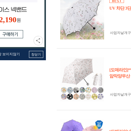
UV 차단 3
2,190
원
사업자 낱개
창 보이지않기
창닫기
[도매라인]
암막양우산 
사업자 낱개