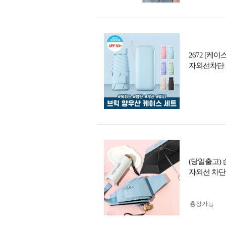
2672 [케
자외선차단 
(당일출고)
자외선 차단
흥정가능