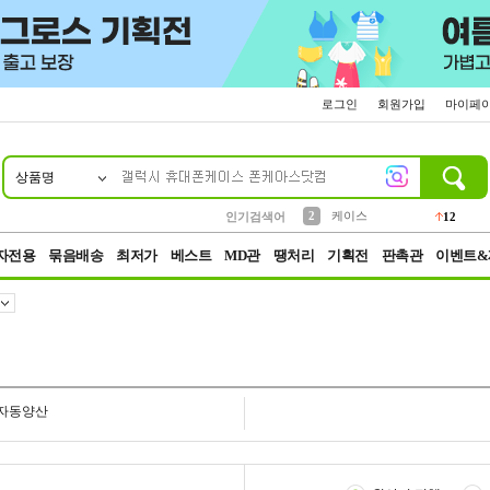
로그인
회원가입
마이페
상품명
10
1
4
5
6
7
8
9
파우치
등산
벨트
실리콘
양말
모자
양산
여성패션
152
395
555
12
1
1
5
3
2
케이스
인기검색어
12
3
생수
454
자전용
묶음배송
최저가
베스트
MD관
땡처리
기획전
판촉관
이벤트&
자동양산