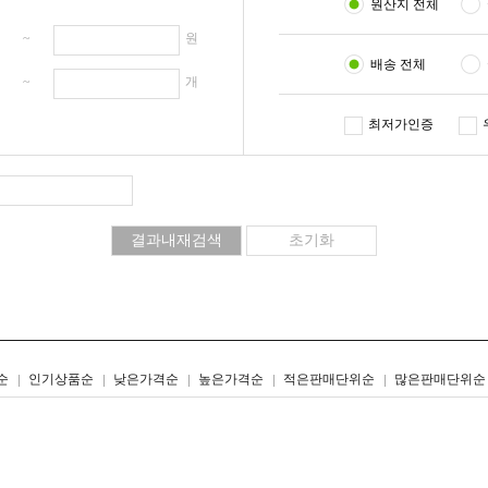
원산지 전체
원 ~
원
배송 전체
개 ~
개
최저가인증
리스트형
갤러리형
순
인기상품순
낮은가격순
높은가격순
적은판매단위순
많은판매단위순