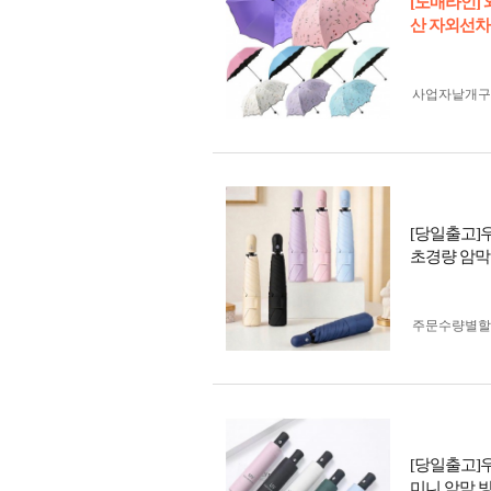
[도매라인]
산 자외선차
사업자 낱개
[당일출고]우
초경량 암막 
주문수량별할
[당일출고]우
미니 암막 방