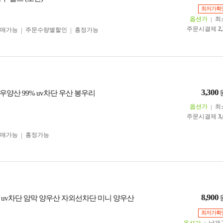
최저가확
옵션가
최
주문시결제
2
구매가능
주문수량별할인
흥정가능
3,300
우양산 99% uv차단 우산 봉우리
옵션가
최
주문시결제
3
구매가능
흥정가능
8,900
g uv차단 암막 양우산 자외선차단 미니 양우산
최저가확