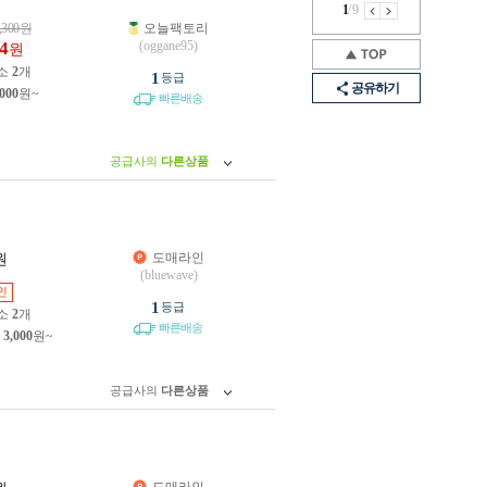
1
/
9
,300
원
오늘팩토리
4
(oggane95)
원
소
2
개
1
등급
공유하기
,000
원~
빠른배송
공급사의
다른상품
도매라인
원
(bluewave)
인
1
등급
소
2
개
빠른배송
제
3,000
원~
공급사의
다른상품