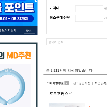
가격대
최소구매수량
창 보이지않기
창닫기
총
3,831
건이 검색되었습니다
도매꾹랭킹순
신규공급사순
최근등록
포토포커스