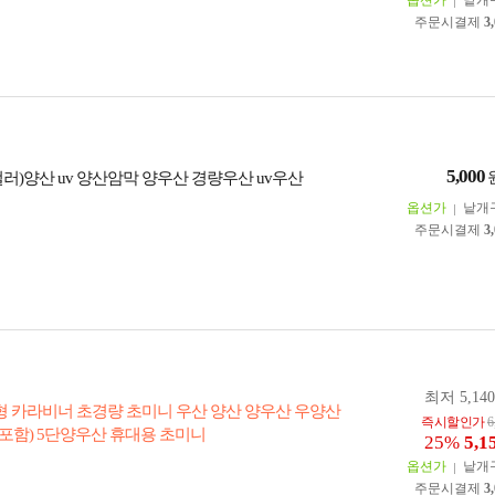
옵션가
낱개
주문시결제
3
5,000
컬러)양산 uv 양산암막 양우산 경량우산 uv우산
옵션가
낱개
주문시결제
3
최저 5,14
고리형 카라비너 초경량 초미니 우산 양산 양우산 우양산
즉시할인가
6
스포함) 5단양우산 휴대용 초미니
25%
5,1
옵션가
낱개
주문시결제
3