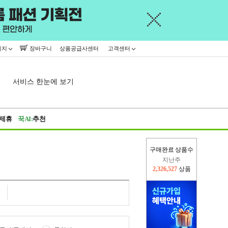
이지
장바구니
상품공급사센터
고객센터
서비스 한눈에 보기
제휴
꾹AI:
추천
구매완료 상품수
이번주
2,298,010
상품
지난주
2,326,527
상품