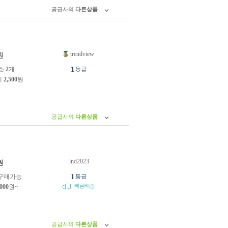
공급사의
다른상품
trendview
원
1
소
2
개
등급
제
2,500
원
공급사의
다른상품
lnd2023
원
1
구매가능
등급
빠른배송
,000
원~
공급사의
다른상품