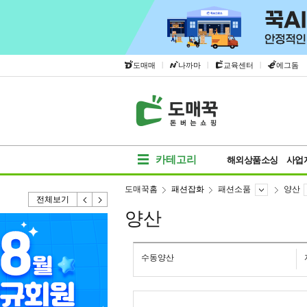
|
|
|
도매매
나까마
교육센터
에그돔
카테고리
해외상품소싱
사업
도매꾹홈
패션잡화
패션소품
양산
전체보기
양산
수동양산