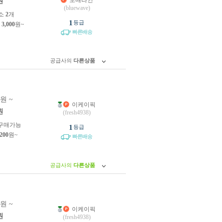
도매라인
원
(bluewave)
소
2
개
1
등급
제
3,000
원~
빠른배송
공급사의
다른상품
0원 ~
이케이픽
원
(fresh4938)
구매가능
1
등급
,200
원~
빠른배송
공급사의
다른상품
0원 ~
이케이픽
원
(fresh4938)