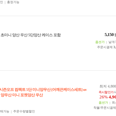
인
흥정가능
5,150
 초미니 양산 우산 5단양산 케이스 포함
옵션가
낱개
주문시결제
3
최저 4,80
*시즌오프 컴팩트 5단 미니양우산 [어깨끈케이스세트] uv
즉시할인가
6
 양우산 미니 포켓양산 우산
26%
4,9
옵션가
최
착불/주문시결
구매가능
주문수량별할인