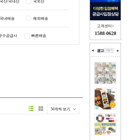
국산/국내산
국외산
다양한 입점혜택
공급사입점상담
국내배송
해외배송
고객센터
1588-0628
우수공급사
빠른배송
광고
50개씩 보기