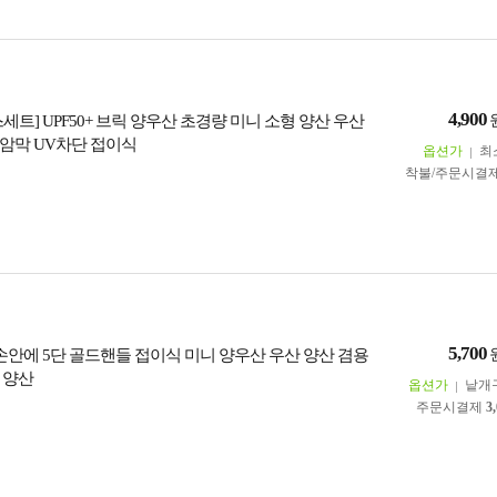
4,900
이스세트] UPF50+ 브릭 양우산 초경량 미니 소형 양산 우산
암막 UV차단 접이식
옵션가
최
착불/주문시결
5,700
 손안에 5단 골드핸들 접이식 미니 양우산 우산 양산 겸용
 양산
옵션가
낱개
주문시결제
3