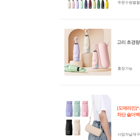
주문수량별할
고리 초경량
흥정가능
[도매라인]
차단 숄더백
사업자 낱개