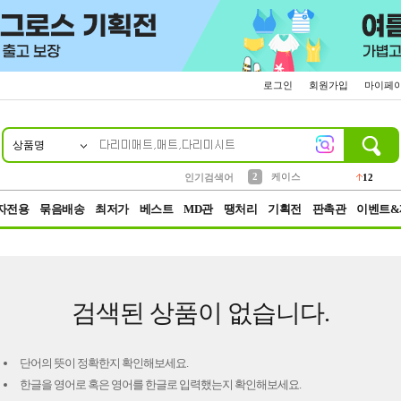
로그인
회원가입
마이페
상품명
10
1
4
5
6
7
8
9
파우치
등산
벨트
실리콘
양말
모자
양산
여성패션
152
395
555
12
1
1
5
3
2
케이스
인기검색어
12
3
생수
454
자전용
묶음배송
최저가
베스트
MD관
땡처리
기획전
판촉관
이벤트&
검색된 상품이 없습니다.
단어의 뜻이 정확한지 확인해보세요.
한글을 영어로 혹은 영어를 한글로 입력했는지 확인해보세요.