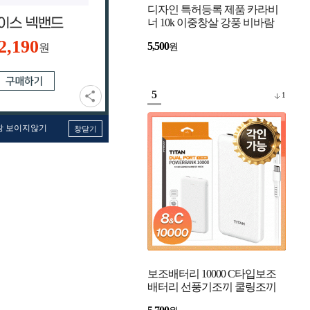
디자인 특허등록 제품 카라비
너 10k 이중창살 강풍 비바람
강한 자동우산 고리우산
2,190
5,500
원
원
5
1
창 보이지않기
창닫기
보조배터리 10000 C타입보조
배터리 선풍기조끼 쿨링조끼
베터리 아이폰 보조배터리