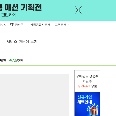
이지
장바구니
상품공급사센터
고객센터
서비스 한눈에 보기
제휴
꾹AI:
추천
구매완료 상품수
지난주
2,326,527
상품
이번주
2,309,404
상품