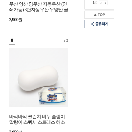
1
/
9
우산 양산 양우산 자동우산 (인
쇄가능) 3단자동우산 우양산 골
프우산 UV 자외선 차단 미니우
2,900
원
산 암막 방수
공유하기
8
2
바삭바삭 크런치 비누 슬랑이
말랑이 스퀴시 스트레스 해소
장난감 3색