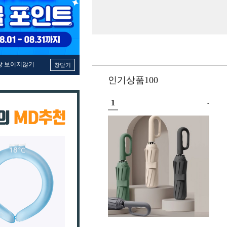
창 보이지않기
창닫기
인기상품100
1
-