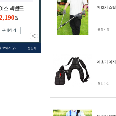
예초기 스틸
2,190
원
흥정가능
창 보이지않기
창닫기
예초기 이지
흥정가능