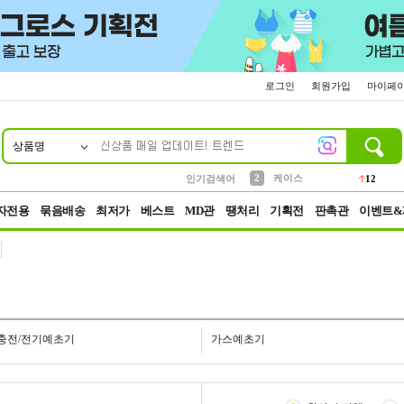
로그인
회원가입
마이페
상품명
10
1
4
5
6
7
8
9
파우치
등산
벨트
실리콘
양말
모자
양산
여성패션
152
395
555
12
1
1
5
3
2
케이스
인기검색어
12
3
생수
454
자전용
묶음배송
최저가
베스트
MD관
땡처리
기획전
판촉관
이벤트&
충전/전기예초기
가스예초기