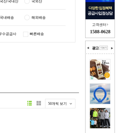
국산/국내산
국외산
다양한 입점혜택
공급사입점상담
국내배송
해외배송
고객센터
1588-0628
우수공급사
빠른배송
광고
50개씩 보기