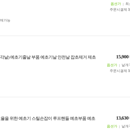
옵션가
최
주문시결제
3
구매가능
15,900
각날) 예초기줄날 부품 예초기날 안전날 잡초제거 제초
옵션가
낱개
주문시결제
3
13,630
효율을 위한 예초기 스틸손잡이 루프핸들 예초부품 예초
옵션가
낱개