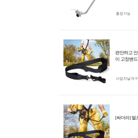
흥정가능
편안하고 안
이 고정밴드
사업자 낱개
[싸더라] 