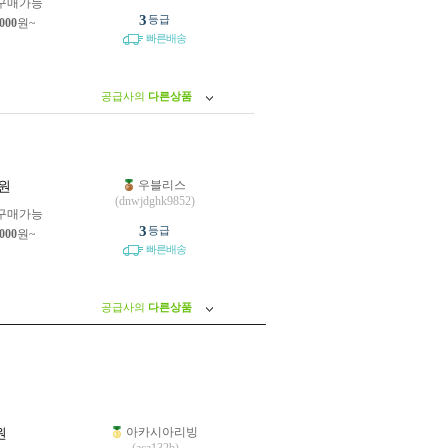
구매가능
3
등급
,000
원~
빠른배송
공급사의
다른상품
우블리스
원
(dnwjdghk9852)
구매가능
3
등급
,000
원~
빠른배송
공급사의
다른상품
아카시아리빙
원