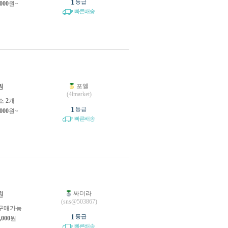
1
등급
,000
원~
빠른배송
포엘
원
(4lmarket)
소
2
개
1
등급
,000
원~
빠른배송
싸더라
원
(sns@503867)
구매가능
1
등급
,000
원
빠른배송