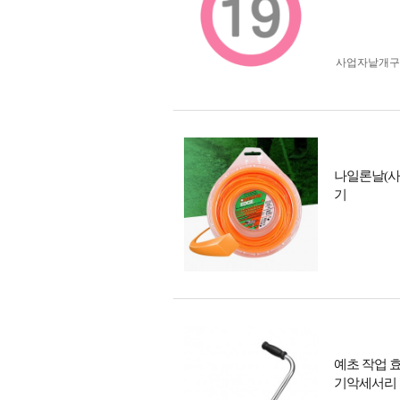
사업자 낱개
나일론날(사
기
예초 작업 
기악세서리