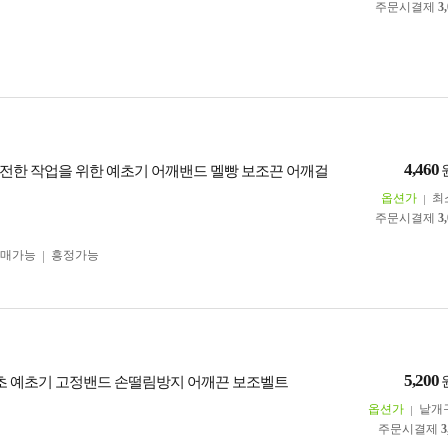
주문시결제
3
4,460
전한 작업을 위한 예초기 어깨밴드 멜빵 보조끈 어깨걸
옵션가
최
주문시결제
3
구매가능
흥정가능
5,200
벌초 예초기 고정밴드 손떨림방지 어깨끈 보조벨트
옵션가
낱개
주문시결제
3