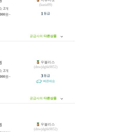
지유마켓
원
(kazia99)
소
2
개
1
등급
,000
원~
공급사의
다른상품
우블리스
원
(dnwjdghk9852)
소
2
개
3
등급
,000
원~
빠른배송
공급사의
다른상품
우블리스
원
(dnwjdghk9852)