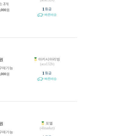
(aca132b)
소
2
개
1
등급
,000
원
빠른배송
아카시아리빙
원
(aca132b)
구매가능
1
등급
,000
원
빠른배송
포엘
원
(4lmarket)
구매가능