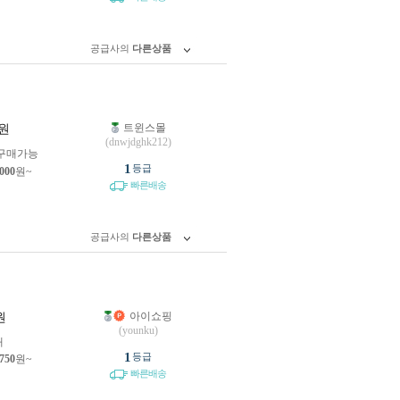
공급사의
다른상품
트윈스몰
원
(dnwjdghk212)
구매가능
1
등급
,000
원~
빠른배송
공급사의
다른상품
아이쇼핑
원
(younku)
개
1
등급
,750
원~
빠른배송