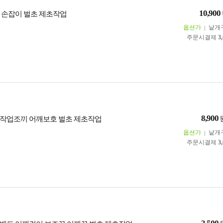
10,900
 손잡이 벌초 제초작업
옵션가
낱개
주문시결제
3
8,900
작업조끼 어깨보호 벌초 제초작업
옵션가
낱개
주문시결제
3