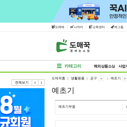
|
|
|
도매매
나까마
교육센터
에그돔
카테고리
해외상품소싱
사업
도매꾹홈
생활용품
공구
예초기
전체보기
예초기
예초기부품