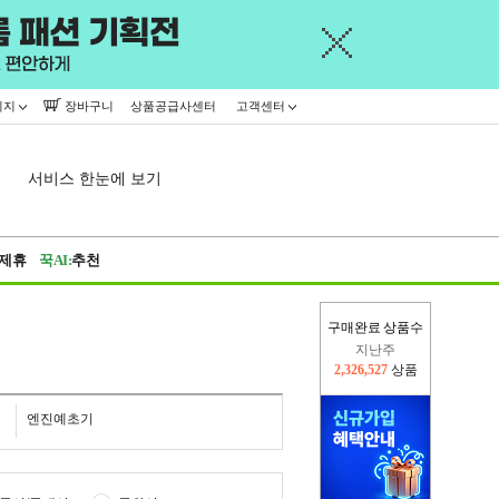
이지
장바구니
상품공급사센터
고객센터
서비스 한눈에 보기
제휴
꾹AI:
추천
지난주
구매완료 상품수
2,326,527
상품
이번주
2,298,202
상품
엔진예초기