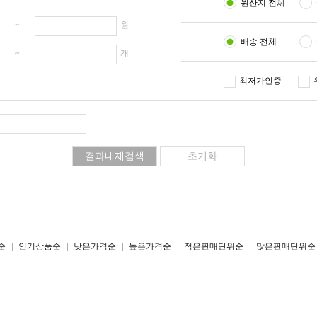
원산지 전체
원 ~
원
배송 전체
개 ~
개
최저가인증
리스트형
갤러리형
순
인기상품순
낮은가격순
높은가격순
적은판매단위순
많은판매단위순