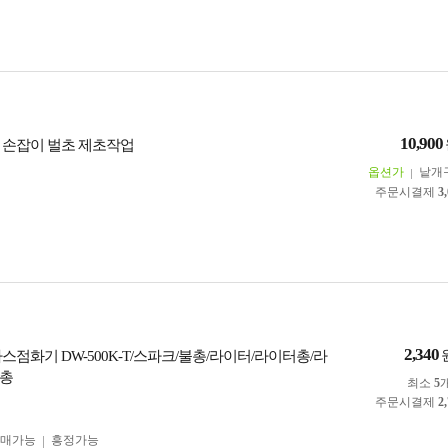
10,900
 손잡이 벌초 제초작업
옵션가
낱개
주문시결제
3
2,340
스점화기 DW-500K-T/스파크/불총/라이터/라이터총/라
타총
최소
5
주문시결제
2
구매가능
흥정가능