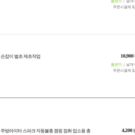
옵션가
낱개
주문시결제
3
10,900
 손잡이 벌초 제초작업
옵션가
낱개
주문시결제
3
4,200
 주방라이터 스파크 자동불총 캠핑 점화 업소용 총