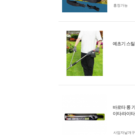
흥정가능
예초기 스틸
바로타 롱 가
이타/라이
사업자 낱개