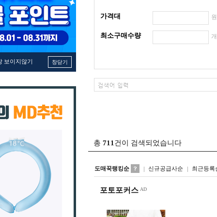
가격대
최소구매수량
창 보이지않기
창닫기
총
711
건이 검색되었습니다
도매꾹랭킹순
신규공급사순
최근등록
포토포커스