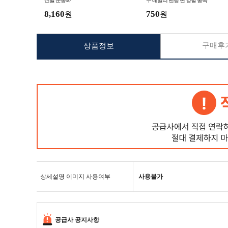
신발 운동화
수 데일리 밴딩 면 양말 중목
8,160
750
원
원
구매후기
상품정보
상세설명 이미지 사용여부
사용불가
공급사 공지사항