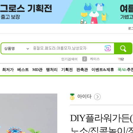
로
상품명
10
1
4
5
6
7
8
9
파우치
등산
벨트
실리콘
양말
모자
양산
여성패션
152
395
555
12
1
1
5
3
2
케이스
인기검색어
12
3
생수
454
최저가
베스트
MD관
땡처리
기획전
판촉관
이벤트&제휴
꾹AI:
추
아이다
DIY플라워가든(
노소/집콕놀이/