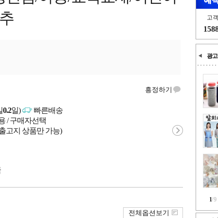
추
고
158
광고
흥정하기
일
0.2
일)
빠른배송
용 / 구매자선택
 출고지 상품만 가능)
국
1
/
9
전체옵션보기