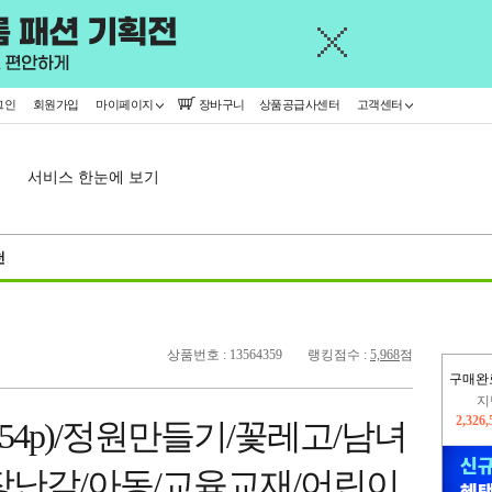
그인
회원가입
마이페이지
장바구니
상품공급사센터
고객센터
서비스 한눈에 보기
천
상품번호 : 13564359
랭킹점수 :
5,968
점
구매완
이
2,227
54p)/정원만들기/꽃레고/남녀
지
2,326
장난감/아동/교육교재/어린이