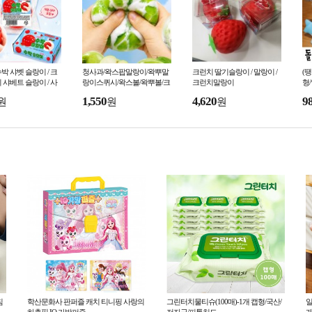
박 샤벳 슬랑이 / 크
청사과/왁스팝말랑이/왁뿌말
크런치 딸기슬랑이 / 말랑이 /
(
 샤베트 슬랑이 / 사
랑이스퀴시/왁스볼/왁뿌볼/크
크런치말랑이
형
 / 말랑이
런치말랑이/소리나는아이스
리
1,550
4,620
9
원
원
원
크림 말랑이
침
학산문화사 판퍼즐 캐치 티니핑 사랑의
그린터치물티슈(100매)-1개 캡형/국산/
일