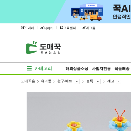
|
|
|
도매매
교육센터
에그돔
나까마
카테고리
해외상품소싱
사업자전용
묶음배송
도매꾹홈
유아동
완구/매트
블록
레고