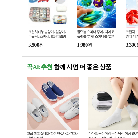
크런치비누 슬랑이 / 말랑이 /
플랫볼 스피너 팽이 / 자이로
크런치 수
주물럭 / 스퀴시 / 크런치말랑
플랫볼 / 피젯 스피너볼 / 회전
런치 키위
이 / 왁뿌볼 /스트레스해소 / 피
팽이
각사각소리
3,500
1,980
3,300
원
원
젯토이
꾹AI:추천
함께 사면 더 좋은 상품
고급 학교 실내화 학생 면실내화 간호사
마마로 공장직영 국산 남성 여성 200