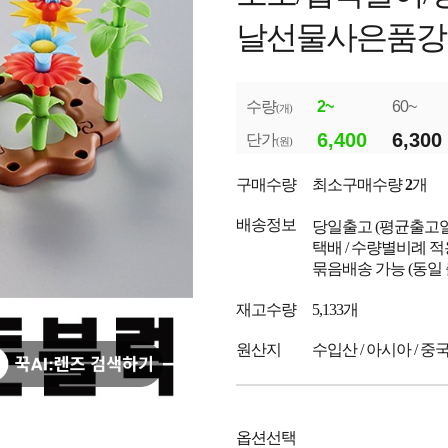
날선물사은품강
수량
2~
60~
(개)
6,400
6,300
단가
(원)
구매수량
최소구매수량
2
개
배송정보
당일출고
(평균출고
택배 / 수량별비례 적
묶음배송 가능 (동일
재고수량
5,133개
원산지
수입산 / 아시아 / 중
옵션선택