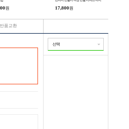
개입
반바지 반팔티 여성 반팔 티셔츠 바지
밴딩 츄리닝 트레이닝복
00
17,800
원
원
반품교환
선택