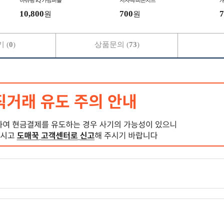
하츄핑 IQ 가방퍼즐
저자극/피톤치드
10,800
700
7
원
원
 (
0
)
상품문의 (
73
)