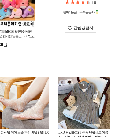
4.8
판매1등급
우수공급사
관심공급사
땡처리)돌고래키링/봉제인
/인형키링/필통고리/가방고
/선물사은품/
80
원
회용 발 케어 보습 관리 비닐 양말 100
LND(당일출고) 하루핏 반팔세트 여름