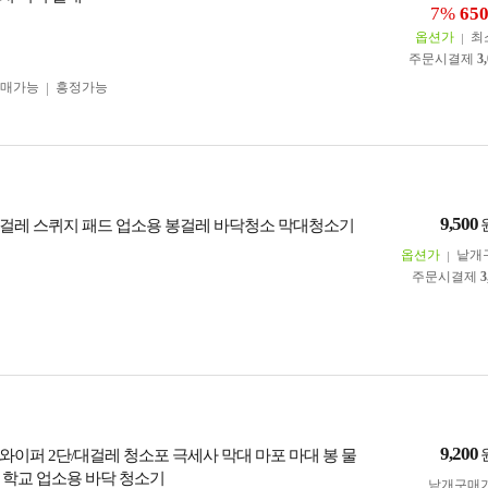
7%
65
옵션가
최
주문시결제
3
구매가능
흥정가능
9,500
걸레 스퀴지 패드 업소용 봉걸레 바닥청소 막대청소기
옵션가
낱개
주문시결제
3
9,200
와이퍼 2단/대걸레 청소포 극세사 막대 마포 마대 봉 물
 학교 업소용 바닥 청소기
낱개구매