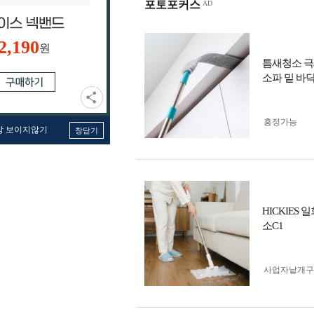
포토포커스
2,190
원
틈새청소 극
소파 밑 바
흥정가능
창 보이지않기
창닫기
HICKIES
소C1
사업자 낱개