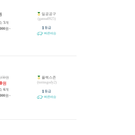
일공공구
원
(ganna0925)
소
5
개
1
등급
,000
원~
빠른배송
,150
원
플렉스존
0
(tormsgody2)
원
소
6
개
1
등급
,000
원~
빠른배송