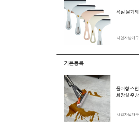
욕실 물기제
사업자 낱개
기본등록
폴더형 스펀
화장실 주방
사업자 낱개