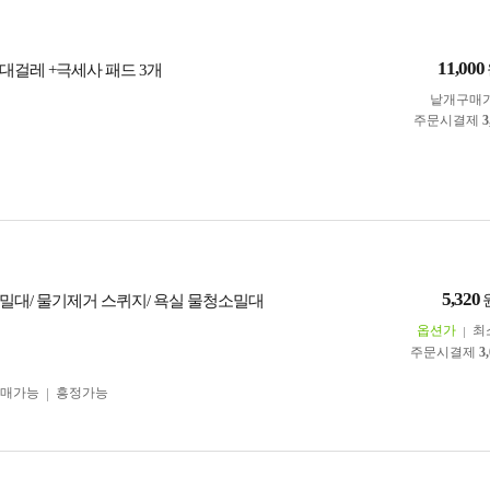
11,000
대걸레 +극세사 패드 3개
낱개구매
주문시결제
3
5,320
밀대/ 물기제거 스퀴지/ 욕실 물청소밀대
옵션가
최
주문시결제
3
구매가능
흥정가능