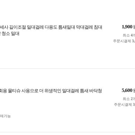
1,900
세사 길이조절 밀대걸레 다용도 틈새밀대 막대걸레 침대
닥 청소 밀대
최소
4
주문시결제
3
5,600
 일회용 물티슈 사용으로 더 위생적인 밀대걸레 틈새 바닥청
최소
2
주문시결제
3
구매가능