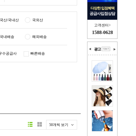
다양한 입점혜택
공급사입점상담
국산/국내산
국외산
고객센터
1588-0628
국내배송
해외배송
광고
우수공급사
빠른배송
50개씩 보기