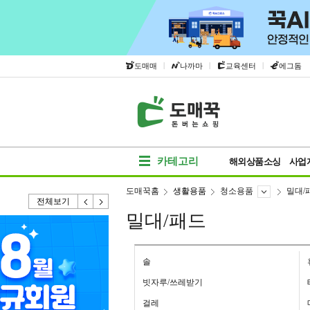
|
|
|
도매매
나까마
교육센터
에그돔
카테고리
해외상품소싱
사업
도매꾹홈
생활용품
청소용품
밀대/
전체보기
밀대/패드
솔
빗자루/쓰레받기
걸레