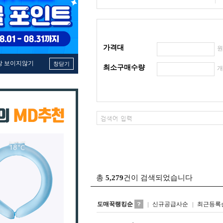
가격대
창 보이지않기
창닫기
최소구매수량
총
5,279
건이 검색되었습니다
도매꾹랭킹순
신규공급사순
최근등록