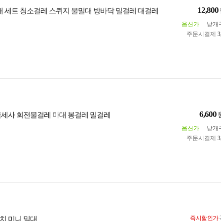
12,800
대 세트 청소걸레 스퀴지 물밀대 방바닥 밀걸레 대걸레
옵션가
낱개
주문시결제
3
6,600
극세사 회전물걸레 마대 봉걸레 밀걸레
옵션가
낱개
주문시결제
3
즉시할인가
치 미니 밀대