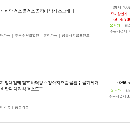
최저 400
거 바닥 청소 물청소 곰팡이 방지 스크래퍼
즉시할인가
1
60%
50
옵션가
최
주문시결제
3
구매가능
주문수량별할인
흥정가능
공급사지급포인트
6,960
지 밀대걸레 펄프 바닥청소 강아지오줌 물흡수 물기제거
 베란다 대리석 청소도구
옵션가
최
주문시결제
3
구매가능
흥정가능