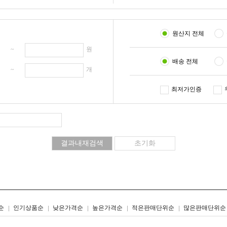
원산지 전체
원 ~
원
배송 전체
개 ~
개
최저가인증
리스트형
갤러리형
순
인기상품순
낮은가격순
높은가격순
적은판매단위순
많은판매단위순