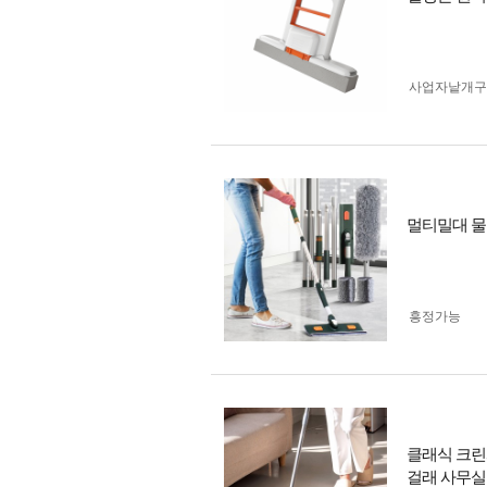
사업자 낱개
멀티밀대 물
흥정가능
클래식 크린
걸래 사무실