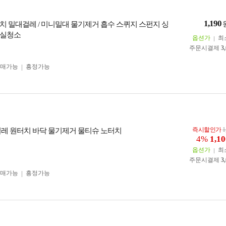
1,190
치 밀대걸레 / 미니밀대 물기제거 흡수 스퀴지 스펀지 싱
욕실청소
옵션가
최
주문시결제
3
구매가능
흥정가능
즉시할인가
1
걸레 원터치 바닥 물기제거 물티슈 노터치
4%
1,10
옵션가
최
주문시결제
3
구매가능
흥정가능