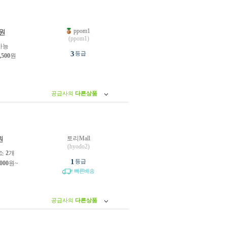
ppom1
원
(ppom1)
가능
3
등급
,500
원
공급사의
다른상품
토리Mall
원
(hyodo2)
소
2
개
1
등급
,000
원~
빠른배송
공급사의
다른상품