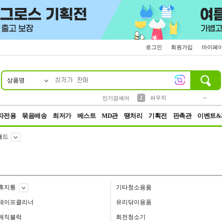
로그인
회원가입
마이페
상품명
10
1
4
5
6
7
8
9
키링
미니
말랑이
선풍기
가방
양말
짱구
텀블러
23
2
1
1
7
3
2
파우치
인기검색어
3
모자
자전용
묶음배송
최저가
베스트
MD관
땡처리
기획전
판촉관
이벤트&
패드
휴지통
기타청소용품
테이프클리너
유리닦이용품
매직블럭
회전청소기