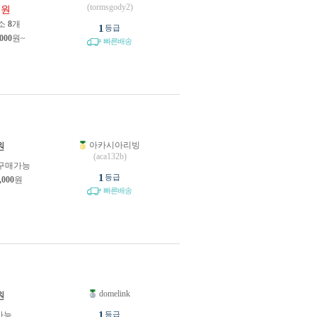
0
(tormsgody2)
원
소
8
개
1
등급
,000
원~
빠른배송
아카시아리빙
원
(aca132b)
구매가능
1
등급
,000
원
빠른배송
domelink
원
1
가능
등급