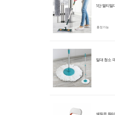
5단 멀티밀
흥정가능
밀대 청소 
셀링온 원터