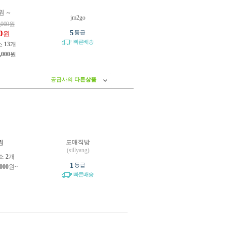
원 ~
jm2go
,000
원
0
5
등급
원
빠른배송
소
13
개
,000
원
공급사의
다른상품
도매직방
원
(sillyang)
소
2
개
1
등급
,000
원~
빠른배송