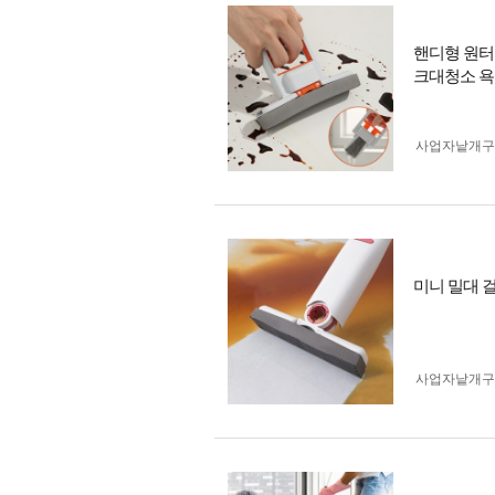
핸디형 원터
크대청소 
사업자 낱개
미니 밀대 
사업자 낱개