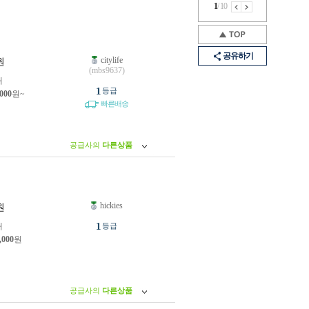
1
/
10
공유하기
citylife
원
(mbs9637)
개
1
등급
,000
원~
빠른배송
공급사의
다른상품
hickies
원
1
개
등급
,000
원
공급사의
다른상품