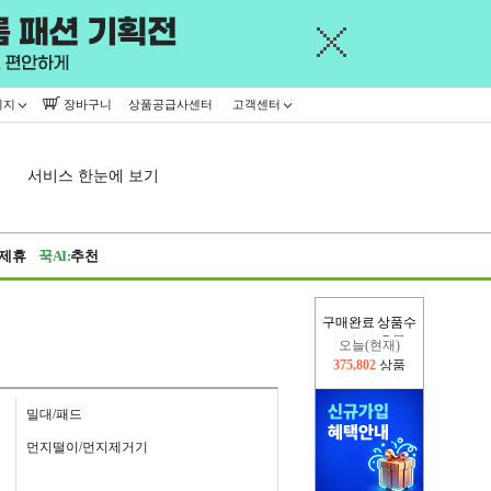
이지
장바구니
상품공급사센터
고객센터
서비스 한눈에 보기
제휴
꾹AI:
추천
구매완료 상품수
오늘(현재)
375,802
상품
어제
445,716
상품
밀대/패드
먼지떨이/먼지제거기