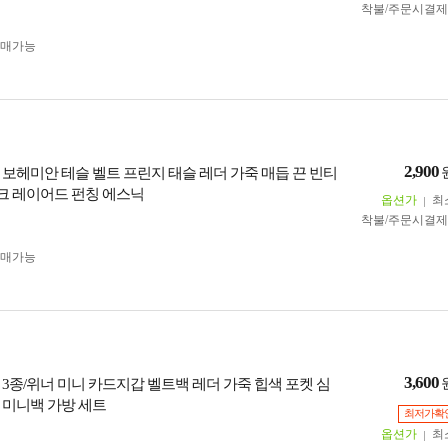
착불/주문시결
구매가능
2,900
9 보헤미안 테슬 벨트 프린지 태슬 레더 가죽 매듭 끈 빈티
니크 레이어드 펀칭 에스닉
옵션가
최
착불/주문시결
구매가능
3,600
4 3종/위너 미니 카드지갑 벨트백 레더 가죽 힙색 포켓 심
 미니백 가방 세트
최저가확
옵션가
최