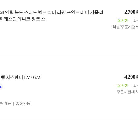
2,700
68 엔틱 볼드 스터드 벨트 실버 라인 포인트 레더 가죽 레
 찡 웨스턴 유니크 펑크 스
옵션가
최
착불/주문시결
4,290
빵 서스펜더 LM-0572
옵션가
최
주문시결제
3
구매가능
흥정가능