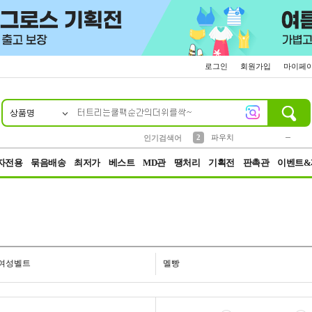
로그인
회원가입
마이페
상품명
10
1
4
5
6
7
8
9
키링
미니
말랑이
선풍기
가방
양말
짱구
텀블러
23
2
1
1
7
3
2
파우치
인기검색어
3
모자
자전용
묶음배송
최저가
베스트
MD관
땡처리
기획전
판촉관
이벤트&
여성벨트
멜빵