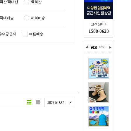
국산/국내산
국외산
다양한 입점혜택
공급사입점상담
국내배송
해외배송
고객센터
1588-0628
우수공급사
빠른배송
광고
50개씩 보기