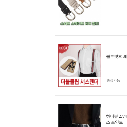
블루캣츠 베
흥정가능
하이뷰 277
스 포인트