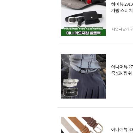
하이뷰 291
가방 스티치
사업자 낱개
어나더뷰 27
죽 y2k 찡
어나더뷰 30