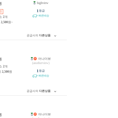
highview
원
1
등급
인
빠른배송
소
2
개
제
2,500
원~
공급사의
다른상품
어나더뷰
원
(anotherview)
소
2
개
1
등급
제
2,500
원
빠른배송
공급사의
다른상품
어나더뷰
원