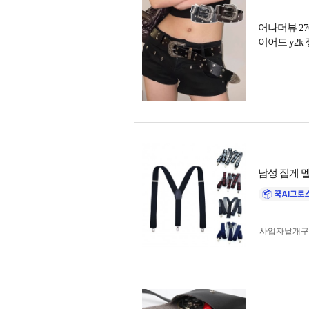
어나더뷰 27
이어드 y2k
남성 집게 멜
사업자 낱개