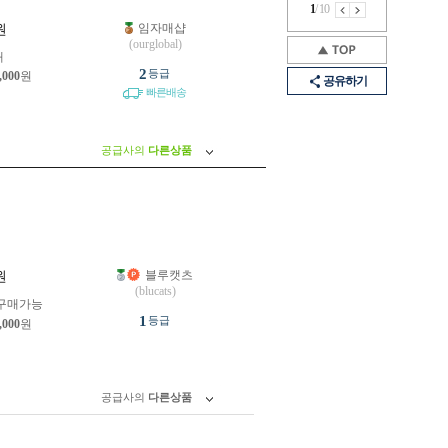
1
/
10
임자매샵
원
(ourglobal)
개
2
등급
,000
원
공유하기
빠른배송
공급사의
다른상품
블루캣츠
원
(blucats)
구매가능
1
등급
,000
원
공급사의
다른상품