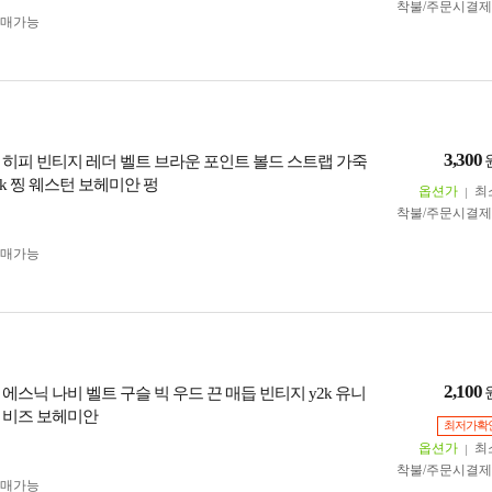
착불/주문시결
구매가능
3,300
3 히피 빈티지 레더 벨트 브라운 포인트 볼드 스트랩 가죽
k 찡 웨스턴 보헤미안 펑
옵션가
최
착불/주문시결
구매가능
2,100
0 에스닉 나비 벨트 구슬 빅 우드 끈 매듭 빈티지 y2k 유니
 비즈 보헤미안
최저가확
옵션가
최
착불/주문시결
구매가능