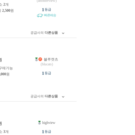
(anotherview)
소
2
개
1
등급
제
2,500
원
빠른배송
공급사의
다른상품
블루캣츠
원
(blucats)
구매가능
1
등급
,000
원
공급사의
다른상품
highview
원
1
소
3
개
등급