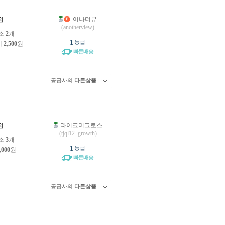
어나더뷰
원
(anotherview)
소
2
개
1
등급
제
2,500
원
빠른배송
공급사의
다른상품
라이크미그로스
원
(tjql12_growth)
소
3
개
1
등급
,000
원
빠른배송
공급사의
다른상품