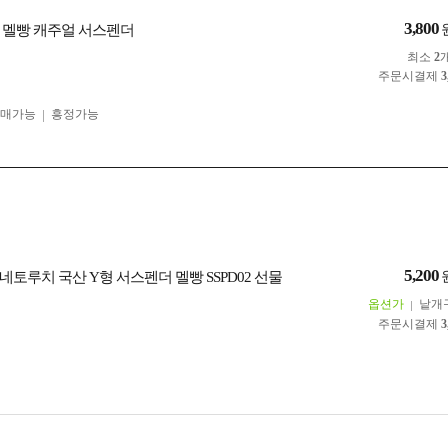
3,800
 멜빵 캐주얼 서스펜더
최소
2
주문시결제
3
구매가능
흥정가능
5,200
토루치 국산 Y형 서스펜더 멜빵 SSPD02 선물
옵션가
낱개
주문시결제
3