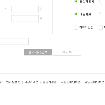
원산지 전체
원 ~
원
배송 전체
개 ~
개
최저가인증
리스트형
갤러리형
순
인기상품순
낮은가격순
높은가격순
적은판매단위순
많은판매단위순