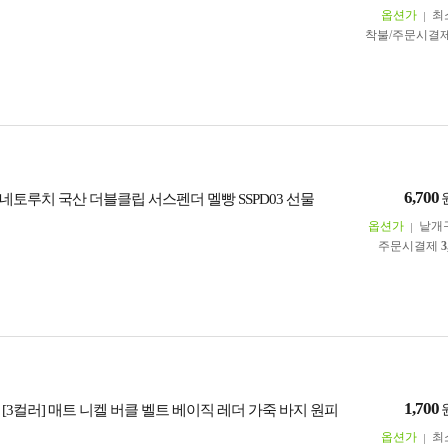
옵션가
최
착불/주문시결
6,700
네토루치 국산 더블클립 서스펜더 멜빵 SSPD03 선물
옵션가
낱개
주문시결제
3
1,700
4 [3컬러] 매트 니켈 버클 벨트 베이직 레더 가죽 바지 원피
옵션가
최