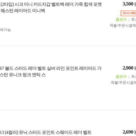
3,500
3 [2타입] 시크 미니 카드지갑 벨트백 레더 가죽 힙색 포켓
 웨스턴 레이어드 미니백
최저가확
옵션가
최
착불/주문시결
구매가능
2,900
67 볼드 스터드 레더 벨트 실버 라인 포인트 레이어드 가
 웨스턴 유니크 펑크 엔틱 스
옵션가
최
착불/주문시결
2,690
13 [4컬러] 유닉 스터드 포인트 스웨이드 레더 벨트