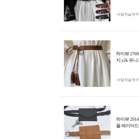
사업자 낱개
하이뷰 276
지 y2k 유
사업자 낱개
하이뷰 291
플 레이어드