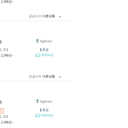
제
2,500
원~
공급사의
다른상품
highview
원
1
소
2
개
등급
빠른배송
제
2,500
원~
공급사의
다른상품
highview
원
1
등급
인
빠른배송
소
3
개
제
2,500
원~