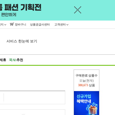
이지
장바구니
상품공급사센터
고객센터
서비스 한눈에 보기
제휴
꾹AI:
추천
구매완료 상품수
오늘(현재)
380,673
상품
어제
445,716
상품