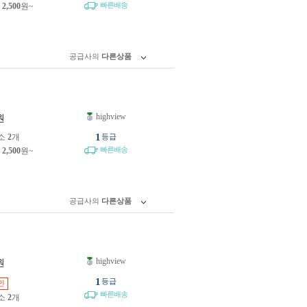
빠른배송
제
2,500
원~
공급사의
다른상품
highview
원
1
소
2
개
등급
빠른배송
제
2,500
원~
공급사의
다른상품
highview
원
1
등급
인
빠른배송
소
2
개