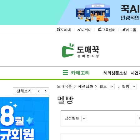
|
|
|
도매매
나까마
교육센터
에그돔
카테고리
해외상품소싱
사업
도매꾹홈
패션잡화
벨트
멜빵
전체보기
멜빵
남성벨트