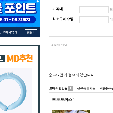
가격대
최소구매수량
창 보이지않기
창닫기
총
587
건이 검색되었습니다
도매꾹랭킹순
신규공급사순
최근등록
포토포커스