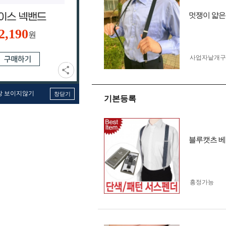
멋쟁이 얇은
2,190
원
사업자 낱개
창 보이지않기
창닫기
기본등록
블루캣츠 베네
흥정가능