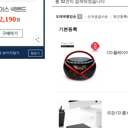
총
32
건이 검색되었습니다
도매꾹랭킹순
신규공급사순
최근등록
2,190
원
기본등록
CD 플레이어 
창 보이지않기
창닫기
외장 CD 롬