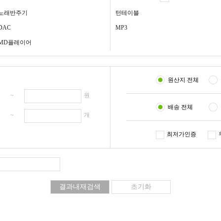
노래반주기
턴테이블
DAC
MP3
MD플레이어
원산지 전체
원 ~
원
배송 전체
개 ~
개
최저가인증