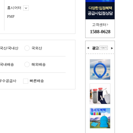
홈시어터
다양한 입점혜택
공급사입점상담
PMP
고객센터
1588-0628
국산/국내산
국외산
광고
국내배송
해외배송
우수공급사
빠른배송