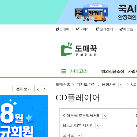
|
|
|
도매매
나까마
교육센터
에그돔
카테고리
해외상품소싱
사업
도매꾹홈
디지털/가전
음향가전
C
전체보기
CD플레이어
이어폰/헤드폰액세서리
MP3/PMP액세서리
오디오