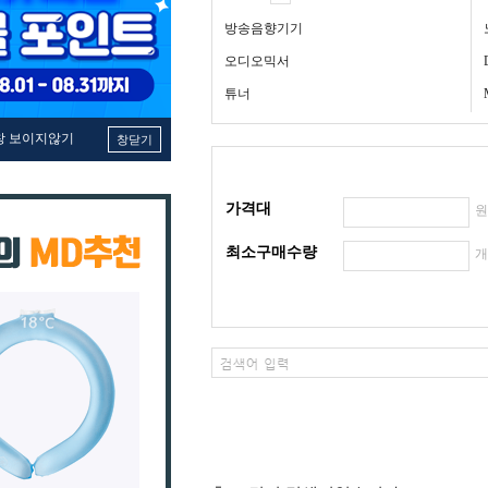
방송음향기기
오디오믹서
튜너
창 보이지않기
창닫기
가격대
최소구매수량