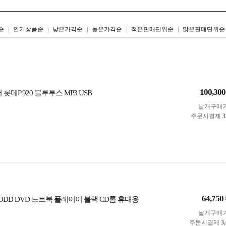
리스트형
갤러리형
순
인기상품순
낮은가격순
높은가격순
적은판매단위순
많은판매단위순
100,300
롯데P 920 블루투스 MP3 USB
낱개구매
주문시결제
3
64,750
 ODD DVD 노트북 플레이어 블랙 CD롬 휴대용
낱개구매
주문시결제
3