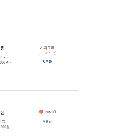
샤이도매
원
(donazzang)
가능
3
등급
,000
원~
jcowls3
원
4
가능
등급
,000
원