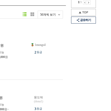
1
/
9
50개씩 보기
공유하기
1mongsil
원
2
가능
등급
,000
원
몽도매
원
(dona1)
가능
3
등급
,000
원~