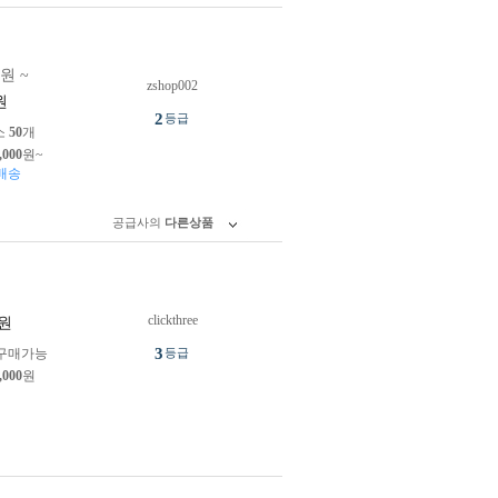
0원 ~
zshop002
원
2
등급
소
50
개
,000
원~
배송
공급사의
다른상품
clickthree
원
3
구매가능
등급
,000
원