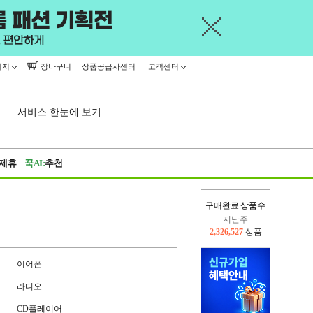
이지
장바구니
상품공급사센터
고객센터
서비스 한눈에 보기
제휴
꾹AI:
추천
구매완료 상품수
이번주
2,285,565
상품
지난주
2,326,527
상품
이어폰
라디오
CD플레이어