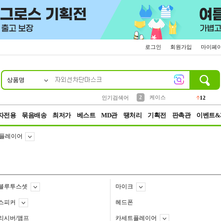
로그인
회원가입
마이페
상품명
10
1
4
5
6
7
8
9
파우치
등산
벨트
실리콘
양말
모자
양산
여성패션
152
395
555
12
1
1
5
3
2
케이스
인기검색어
12
3
생수
454
자전용
묶음배송
최저가
베스트
MD관
땡처리
기획전
판촉관
이벤트&
D플레이어
블루투스셋
마이크
스피커
헤드폰
리시버/앰프
카세트플레이어