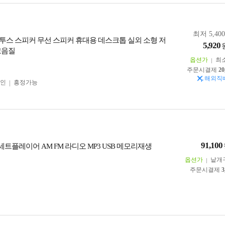
최저 5,40
투스 스피커 무선 스피커 휴대용 데스크톱 실외 소형 저
5,920
고음질
옵션가
최
주문시결제
20
해외직
인
흥정가능
91,100
세트플레이어 AM FM 라디오 MP3 USB 메모리재생
옵션가
낱개
주문시결제
3