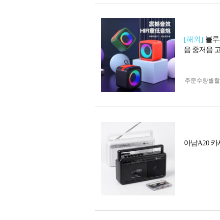
[해외]
블루
음 중저음 
주문수량별할
아남A20 카