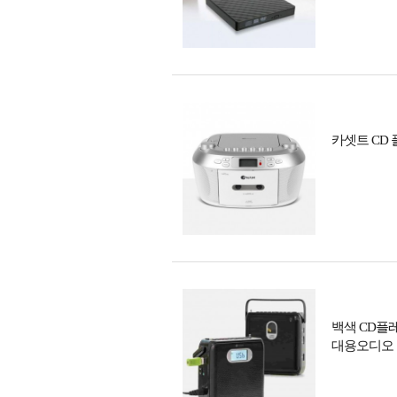
카셋트 CD
백색 CD플
대용오디오