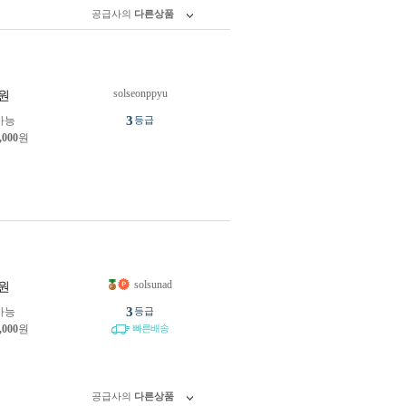
공급사의
다른상품
solseonppyu
원
3
가능
등급
,000
원
solsunad
원
3
가능
등급
,000
원
빠른배송
공급사의
다른상품