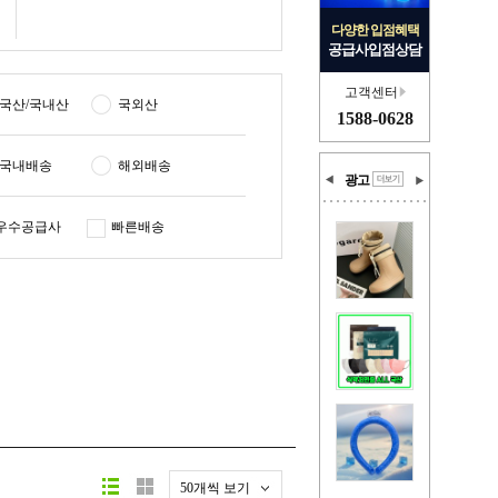
다양한 입점혜택
공급사입점상담
고객센터
국산/국내산
국외산
1588-0628
국내배송
해외배송
광고
우수공급사
빠른배송
50개씩 보기