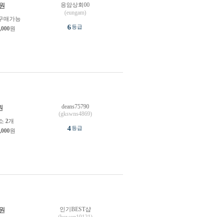
응암상회00
원
(eungam)
구매가능
6
등급
,000
원
deans75790
원
(gkswns4869)
소
2
개
4
등급
,000
원
인기BEST샵
원