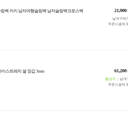
21,900
슬링백 카키 남자여행슬링백 남자슬링백크로스백
낱개구매
주문시결제
3
61,200
하이스트레치 셀 장갑 3mm
옵션가
낱개
주문시결제
3