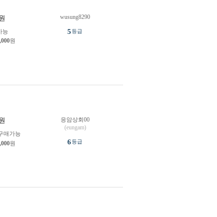
wusung8290
원
5
가능
등급
,000
원
응암상회00
원
(eungam)
구매가능
6
등급
,000
원