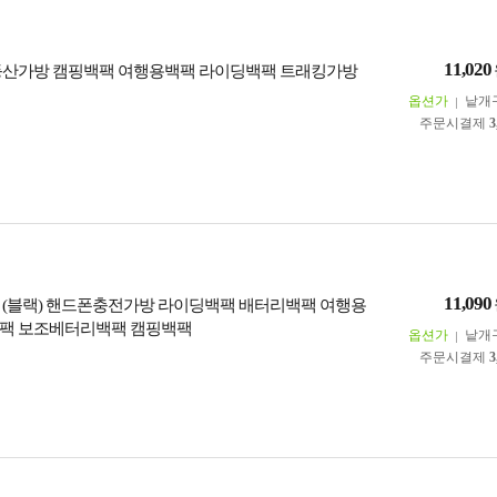
11,020
등산가방 캠핑백팩 여행용백팩 라이딩백팩 트래킹가방
옵션가
낱개
주문시결제
3
11,090
 (블랙) 핸드폰충전가방 라이딩백팩 배터리백팩 여행용
백팩 보조베터리백팩 캠핑백팩
옵션가
낱개
주문시결제
3