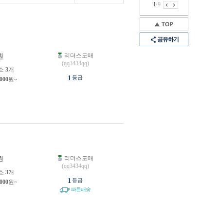
1
/
9
공유하기
리더스도매
원
(qq3434qq)
소
3
개
1
등급
,000
원~
리더스도매
원
(qq3434qq)
소
3
개
1
등급
,000
원~
빠른배송