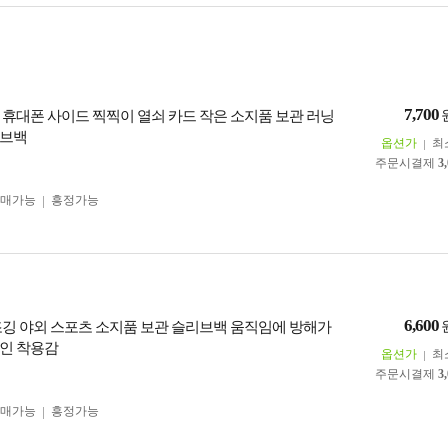
7,700
 휴대폰 사이드 찍찍이 열쇠 카드 작은 소지품 보관 러닝
리브백
옵션가
최
주문시결제
3
구매가능
흥정가능
6,600
조깅 야외 스포츠 소지품 보관 슬리브백 움직임에 방해가
인 착용감
옵션가
최
주문시결제
3
구매가능
흥정가능