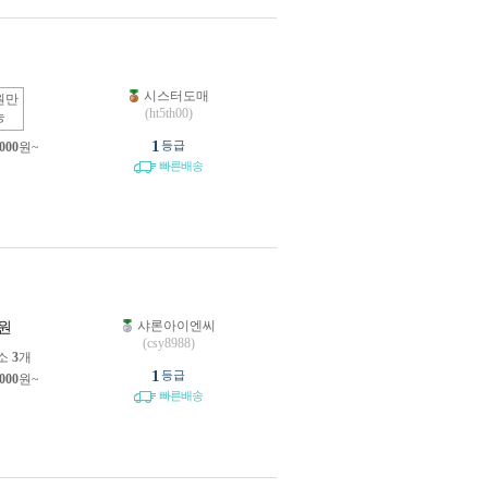
시스터도매
원만
(ht5th00)
능
1
등급
,000
원~
빠른배송
샤론아이엔씨
원
(csy8988)
소
3
개
1
등급
,000
원~
빠른배송