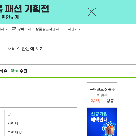
이지
장바구니
상품공급사센터
고객센터
서비스 한눈에 보기
제휴
꾹AI:
추천
구매완료 상품수
이번주
2,232,114
상품
지난주
2,326,527
상품
납
기어백
부력재킷