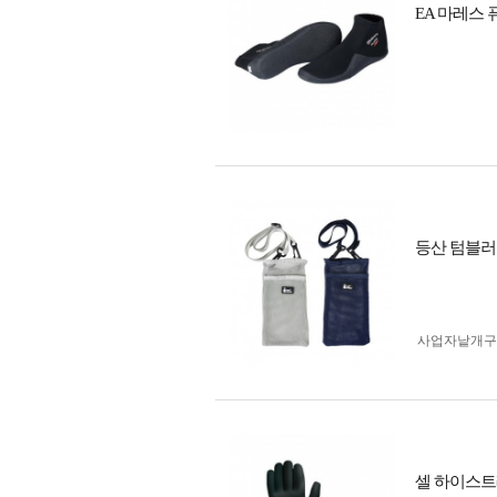
EA 마레스 
등산 텀블러
사업자 낱개
셀 하이스트