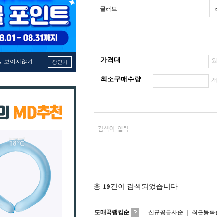
글러브
가격대
창 보이지않기
창닫기
최소구매수량
총
19
건이 검색되었습니다
도매꾹랭킹순
신규공급사순
최근등록