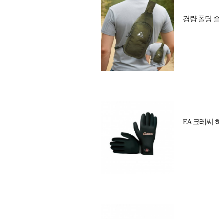
경량 폴딩 
EA 크레씨 