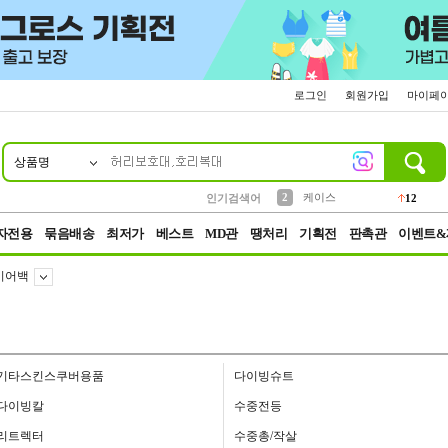
로그인
회원가입
마이페
상품명
10
1
4
5
6
7
8
9
파우치
등산
벨트
실리콘
양말
모자
양산
여성패션
152
395
555
12
1
1
5
3
2
케이스
인기검색어
12
3
생수
454
자전용
묶음배송
최저가
베스트
MD관
땡처리
기획전
판촉관
이벤트&
기어백
기타스킨스쿠버용품
다이빙슈트
다이빙칼
수중전등
리트렉터
수중총/작살