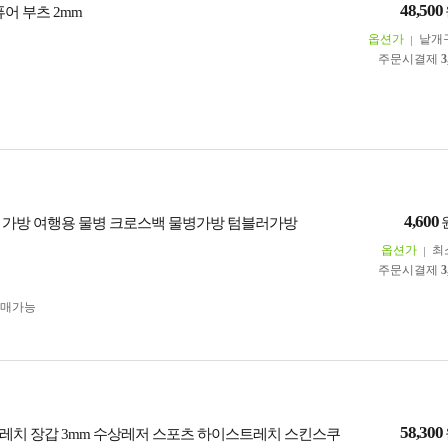
48,500
퓨어 부츠 2mm
옵션가
낱개
주문시결제
3
4,600
 가방 여행용 물병 크로스백 물병가방 텀블러가방
옵션가
최
주문시결제
3
구매가능
58,300
레치 장갑 3mm 수상레저 스포츠 하이스트레치 스킨스쿠