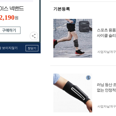
기본등록
2,190
원
스포츠 용품
사이클 슬
창 보이지않기
창닫기
사업자 낱개
러닝 등산 
없는 안정적
사업자 낱개