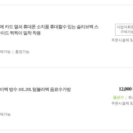
에 카드 열쇠 휴대폰 소지품 휴대할수 있는 슬리브백 스
사업자회
구매가
사이드 찍찍이 밀착 착용
주문시결제
3
구매가능
흥정가능
12,000
백 방수 10L 20L 텀블러백 음료수가방
옵션가
최
주문시결제
3
구매가능