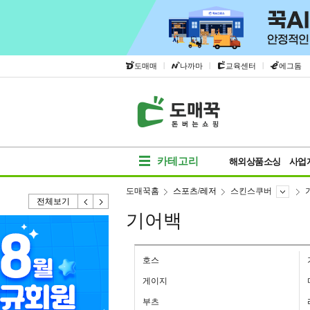
|
|
|
도매매
나까마
교육센터
에그돔
카테고리
해외상품소싱
사업
도매꾹홈
스포츠/레저
스킨스쿠버
전체보기
기어백
호스
게이지
부츠