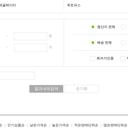
레귤레이터
옥토퍼스
원산지 전체
원 ~
원
배송 전체
개 ~
개
최저가인증
리스트형
갤러리형
순
인기상품순
낮은가격순
높은가격순
적은판매단위순
많은판매단위순