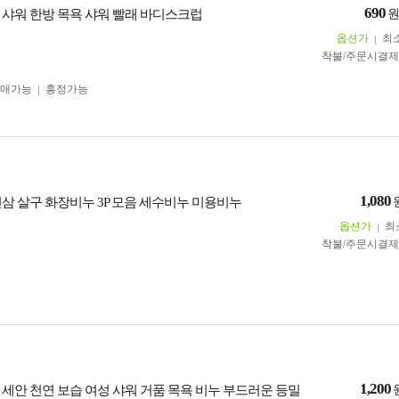
690
 샤워 한방 목욕 샤워 빨래 바디스크럽
옵션가
최
착불/주문시결
구매가능
흥정가능
1,080
인삼 살구 화장비누 3P 모음 세수비누 미용비누
옵션가
최
착불/주문시결
1,200
 세안 천연 보습 여성 샤워 거품 목욕 비누 부드러운 등밀