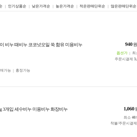
리스트형
갤러리형
순
인기상품순
낮은가격순
높은가격순
적은판매단위순
많은판매단위순
940
이 비누 때비누 코코넛오일 쑥 함유 미용비누
옵션가
최
주문시결제
3
구매가능
흥정가능
1,060
0g 3개입 세수비누 미용비누 화장비누
최소
40
착불/주문시결