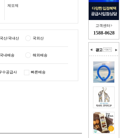
제모제
다양한 입점혜택
공급사입점상담
고객센터
1588-0628
국산/국내산
국외산
광고
국내배송
해외배송
우수공급사
빠른배송