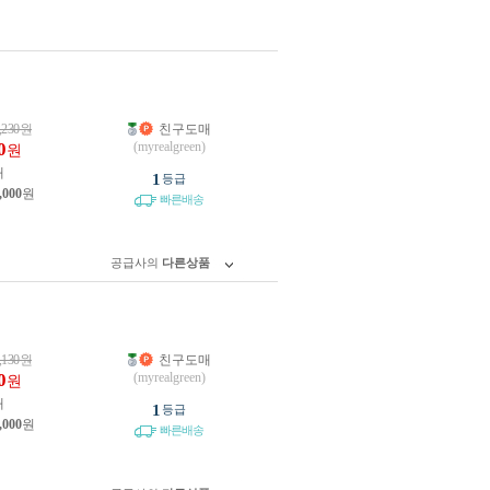
,230
원
친구도매
0
(myrealgreen)
원
개
1
등급
,000
원
빠른배송
공급사의
다른상품
,130
원
친구도매
0
(myrealgreen)
원
개
1
등급
,000
원
빠른배송