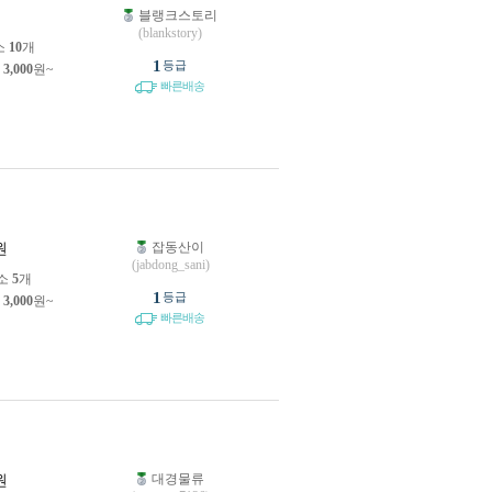
블랭크스토리
원
(blankstory)
소
10
개
1
등급
제
3,000
원~
빠른배송
잡동산이
원
(jabdong_sani)
소
5
개
1
등급
제
3,000
원~
빠른배송
대경물류
원