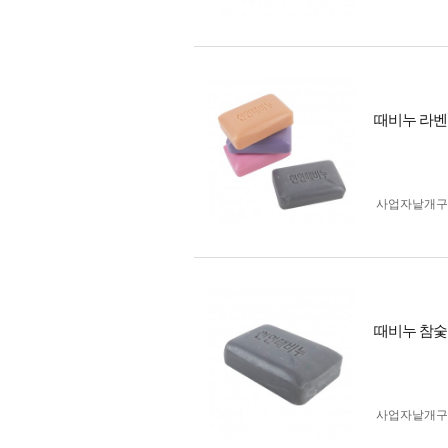
때비누 라
사업자 낱개
때비누 참숯
사업자 낱개