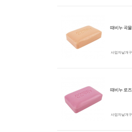
때비누 곡물
사업자 낱개
때비누 로즈
사업자 낱개