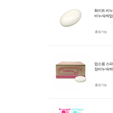
화이트 비누1
비누/숙박업
흥정가능
업소용 스파
장비누/숙
흥정가능