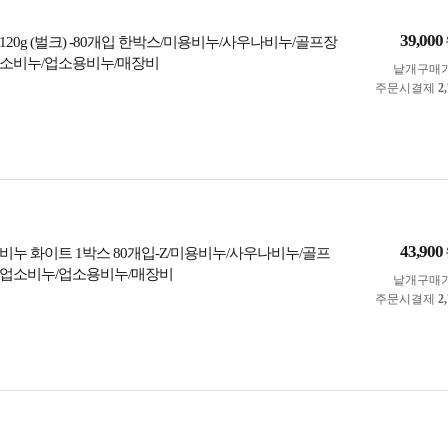
39,000
20g (벌크) -80개입 한박스/미용비누/사우나비누/골프장
소비누/업소용비누/매장비
낱개구매
주문시결제
2
43,900
비누 화이트 1박스 80개입-Z/미용비누/사우나비누/골프
박업소비누/업소용비누/매장비
낱개구매
주문시결제
2