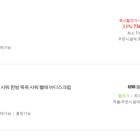
즉시할인가
1
33%
75
최소
7
주문시결제
3
구매가능
690
 샤워 한방 목욕 샤워 빨래 바디스크럽
옵션가
최
착불/주문시결
구매가능
흥정가능