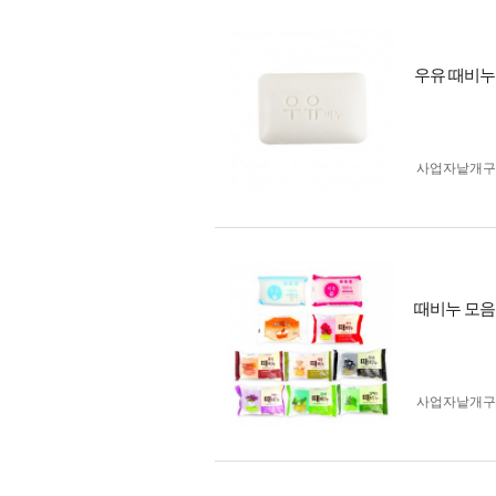
우유 때비누
사업자 낱개
때비누 모음
사업자 낱개