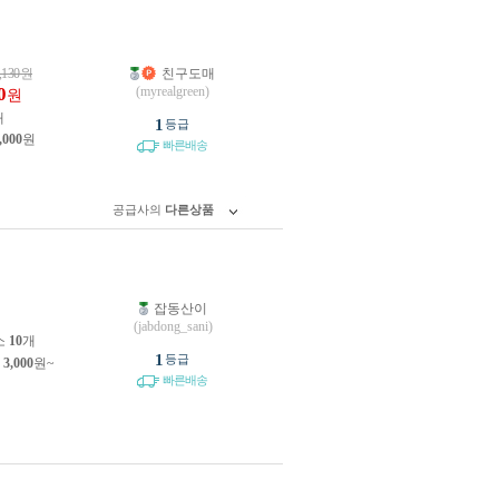
,130
원
친구도매
0
(myrealgreen)
원
개
1
등급
,000
원
빠른배송
공급사의
다른상품
잡동산이
원
(jabdong_sani)
소
10
개
1
등급
제
3,000
원~
빠른배송