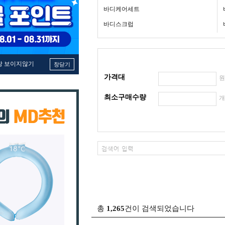
바디케어세트
바디스크럽
창 보이지않기
창닫기
가격대
최소구매수량
총
1,265
건이 검색되었습니다