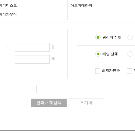
바디미스트
아로마테라피
바디파우더
원산지 전체
원 ~
원
배송 전체
개 ~
개
최저가인증