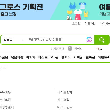
로그인
회원가입
마이페
상품명
10
1
4
5
6
7
8
9
파우치
등산
벨트
실리콘
양말
모자
양산
여성패션
152
395
555
12
1
1
5
3
2
케이스
인기검색어
12
3
생수
454
자전용
묶음배송
최저가
베스트
MD관
땡처리
기획전
판촉관
이벤트&
누
목욕비누
바디클렌저
바디크림
바디오일
여성청결제
데오드란트