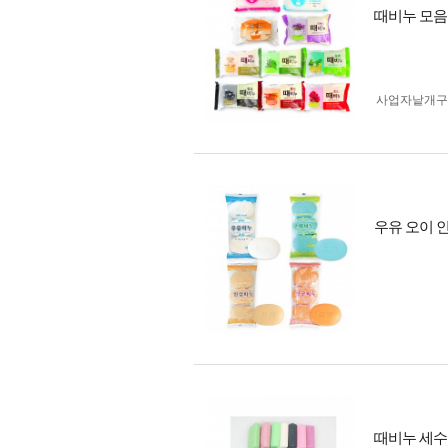
때비누 모음
사업자 낱개
우유 오이 
때비누 세수