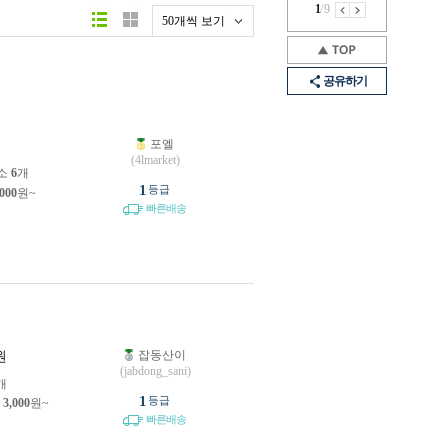
1
/
9
50개씩 보기
공유하기
포엘
원
(4lmarket)
소
6
개
1
등급
,000
원~
빠른배송
잡동산이
원
(jabdong_sani)
개
1
등급
제
3,000
원~
빠른배송