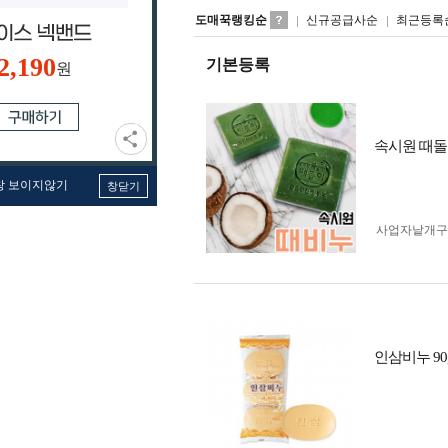
도매꾹랭킹순
신규공급사순
최근등록
2,190
기본등록
원
속시원 때돌
창 보이지않기
창닫기
사업자 낱개
인삼비누 9