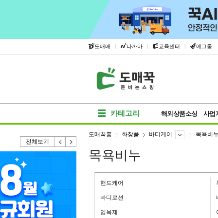
|
|
|
도매매
나까마
교육센터
에그돔
카테고리
해외상품소싱
사업
도매꾹홈
화장품
바디케어
목욕비
전체보기
목욕비누
핸드케어
바디로션
입욕제