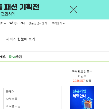
이지
장바구니
상품공급사센터
고객센터
서비스 한눈에 보기
제휴
꾹AI:
추천
구매완료 상품수
지난주
2,326,527
상품
이번주
2,309,822
상품
풋케어
샤워코롱
바디슬리밍