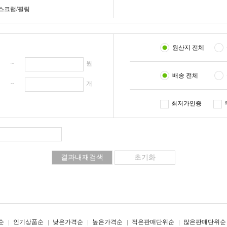
스크럽/필링
원산지 전체
원 ~
원
배송 전체
개 ~
개
최저가인증
리스트형
갤러리형
순
인기상품순
낮은가격순
높은가격순
적은판매단위순
많은판매단위순