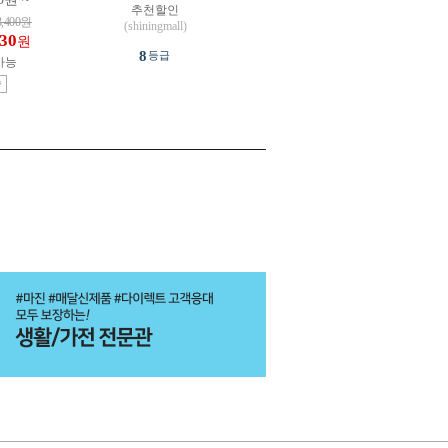
추천할인
3,400
원
(shiningmall)
030
원
8
등급
가능
송