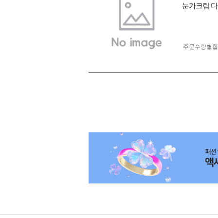
눈가크림 다
주문수량별할