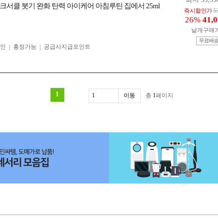
크서클 붓기 완화 탄력 아이케어 아침루틴 집에서 25ml
즉시할인가
5
26%
41,
낱개구매
무료배
인
흥정가능
공급사지급포인트
1
총
1
페이지