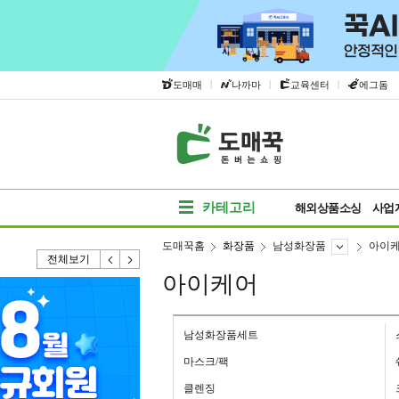
|
|
|
도매매
나까마
교육센터
에그돔
카테고리
해외상품소싱
사업
도매꾹홈
화장품
남성화장품
아이
전체보기
아이케어
남성화장품세트
마스크/팩
클렌징