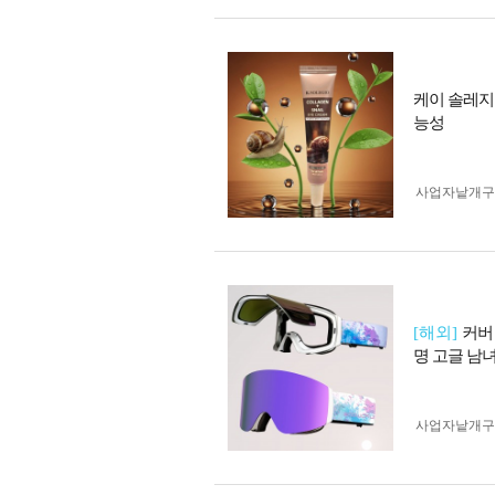
케이 솔레지
능성
사업자 낱개
[해외]
커버
명 고글 남
사업자 낱개