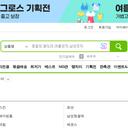
로그인
회원가입
마이페
상품명
10
1
4
5
6
7
8
9
키링
미니
말랑이
선풍기
가방
양말
짱구
텀블러
23
2
1
1
7
3
2
파우치
인기검색어
3
모자
자전용
묶음배송
최저가
베스트
MD관
땡처리
기획전
판촉관
이벤트&
케어
스킨
로션
쉐이빙폼
남성청결제
크림
에센스