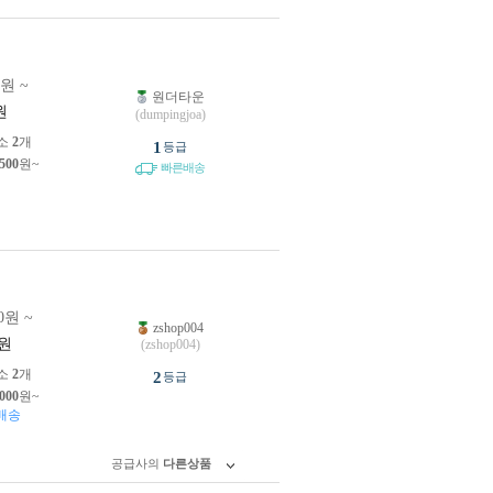
0원 ~
원더타운
원
(dumpingjoa)
소
2
개
1
등급
,500
원~
빠른배송
0원 ~
zshop004
원
(zshop004)
소
2
개
2
등급
,000
원~
배송
공급사의
다른상품