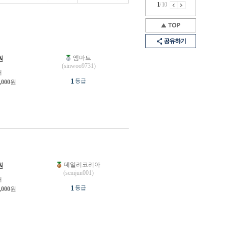
1
/
10
공유하기
엠마트
원
(sinwoo9731)
개
1
등급
,000
원
데일리코리아
원
(semjun001)
개
1
등급
,000
원