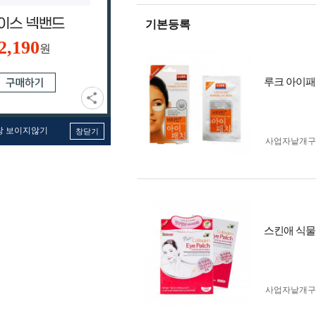
기본등록
2,190
원
루크 아이패
창 보이지않기
창닫기
사업자 낱개
스킨애 식물
사업자 낱개