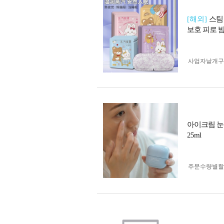
[해외]
스팀
보호 피로 
사업자 낱개
아이크림 눈
25ml
주문수량별할