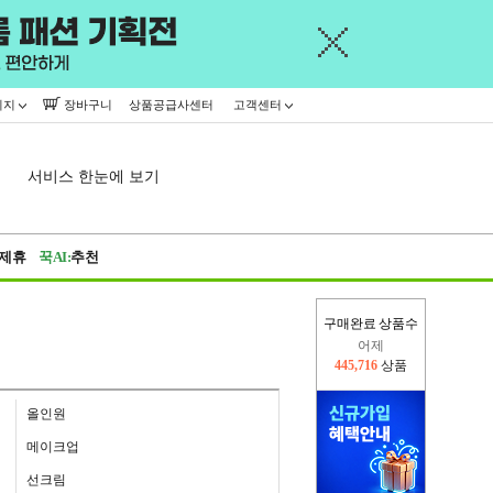
이지
장바구니
상품공급사센터
고객센터
서비스 한눈에 보기
제휴
꾹AI:
추천
어제
구매완료 상품수
445,716
상품
오늘(현재)
275,637
상품
올인원
메이크업
선크림