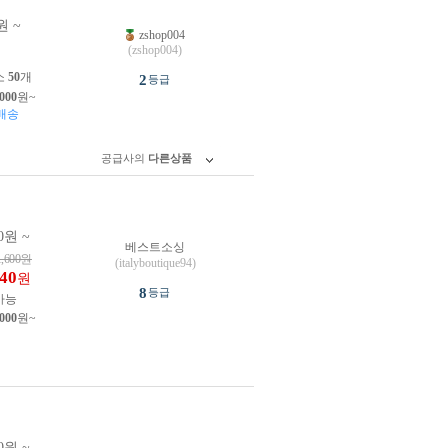
원 ~
zshop004
원
(zshop004)
소
50
개
2
등급
,000
원~
배송
공급사의
다른상품
0원 ~
베스트소싱
1,600
원
(italyboutique94)
640
원
8
등급
가능
,000
원~
0원 ~