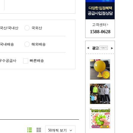
다양한 입점혜택
공급사입점상담
고객센터
국산/국내산
국외산
1588-0628
국내배송
해외배송
광고
우수공급사
빠른배송
50개씩 보기