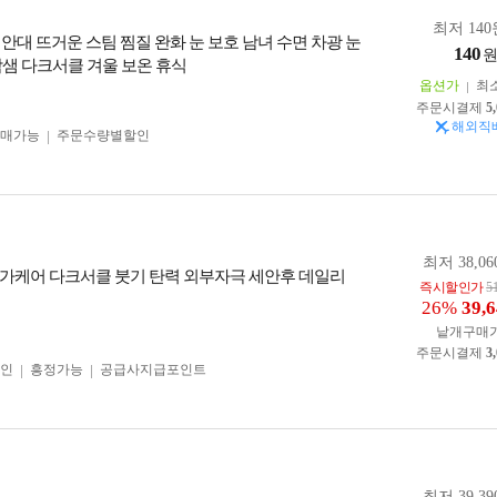
최저 140
 안대 뜨거운 스팀 찜질 완화 눈 보호 남녀 수면 차광 눈
140
밤샘 다크서클 겨울 보온 휴식
옵션가
최
주문시결제
5
해외직
구매가능
주문수량별할인
최저 38,06
가케어 다크서클 붓기 탄력 외부자극 세안후 데일리
즉시할인가
5
26%
39,
낱개구매
주문시결제
3
인
흥정가능
공급사지급포인트
최저 39,39