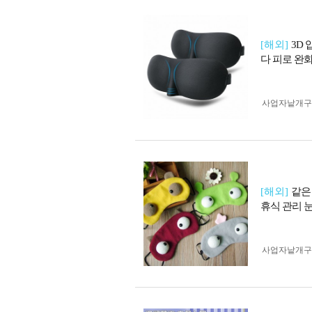
[해외]
3D
다 피로 완화
사업자 낱개
[해외]
같은
휴식 관리 
사업자 낱개