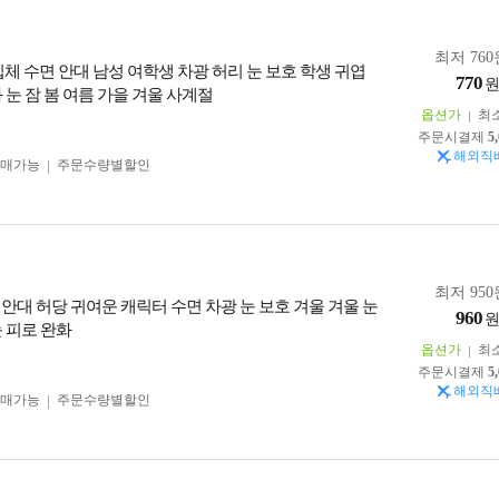
최저 760
 입체 수면 안대 남성 여학생 차광 허리 눈 보호 학생 귀엽
770
 눈 잠 봄 여름 가을 겨울 사계절
옵션가
최
주문시결제
5
해외직
구매가능
주문수량별할인
최저 950
 안대 허당 귀여운 캐릭터 수면 차광 눈 보호 겨울 겨울 눈
960
눈 피로 완화
옵션가
최
주문시결제
5
해외직
구매가능
주문수량별할인