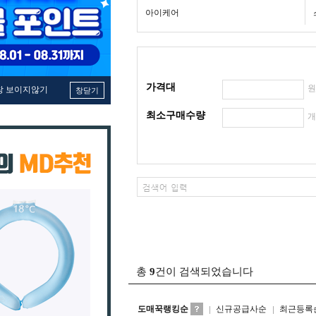
아이케어
가격대
창 보이지않기
창닫기
최소구매수량
총
9
건이 검색되었습니다
도매꾹랭킹순
신규공급사순
최근등록