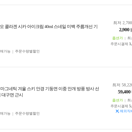
최저 2,70
오 콜라겐 시카 아이크림 40ml 스네일 미백 주름개선 기
2,900
옵션가
최
주문시결제
3
구매가능
주문수량별할인
최저 58,22
 마그네틱 겨울 스키 안경 기둥면 이중 안개 방풍 방사 선
59,400
녀 대구면 근시
옵션가
최
주문시결제
5
해외직
구매가능
주문수량별할인