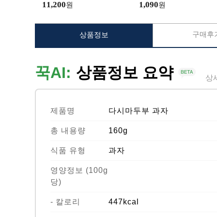
11,200
1,090
원
원
구매후기
상품정보
꾹AI:
상품정보 요약
상
제품명
다시마두부 과자
총 내용량
160g
식품 유형
과자
영양정보 (100g
당)
- 칼로리
447kcal