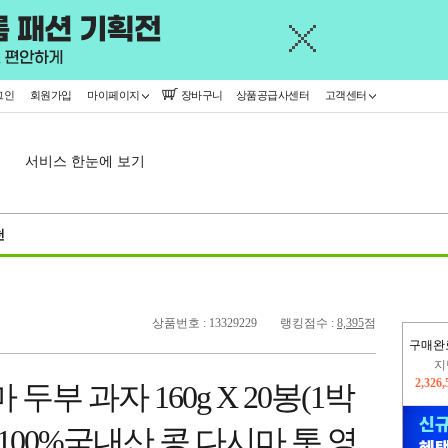
그인
회원가입
마이페이지
장바구니
상품공급사센터
고객센터
서비스 한눈에 보기
천
상품번호 : 13329229
랭킹점수 :
8,395
점
지
구매완
2,326
이
2,391
두부 과자 160g X 20봉(1박
 100%국내산 콩 다시마 톳 영