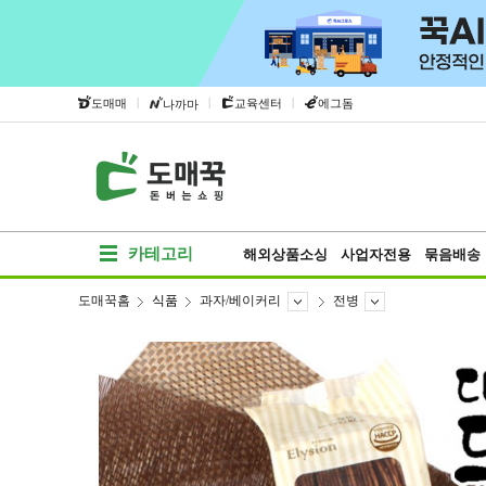
|
|
|
도매매
교육센터
에그돔
나까마
카테고리
해외상품소싱
사업자전용
묶음배송
도매꾹홈
식품
과자/베이커리
전병
베스트