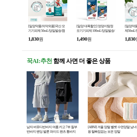
[일양약품/의약외품]국산 모
[일양 대폭할인] 엉덩이탐정
[일양약
기기피제 50mL/당일발송/캠
모기기피제 100mL/당일발송/
제50mL
핑/여행/영유아/모기/학교/학
모기/캠핑/스프레이/유아/모기
스프레이
1,830
1,490
1,830
원
원
원/유치원/약국
퇴치제/약국
국/관공
꾹AI:추천
함께 사면 더 좋은 상품
남자 버뮤다반바지 여름 카고 7부 칠부
[ABNJ] 겨울 양털 벨벳 수면양말 남
반바지 밴딩 벌룬 와이드 팬츠 통바지
용 털빠짐없는 보온 양말