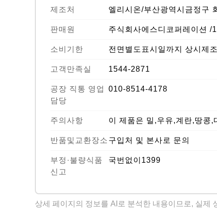
제조처
엘리시온/부산광역시금정구 회
판매원
주식회사에스디코퍼레이션 /154
소비기한
전면별도표시일까지 상시제
고객만족실
1544-2871
공장 직통 영업
010-8514-4178
담당
주의사항
이 제품은 밀,우유,계란,땅
반품및교환장소
구입처 및 본사로 문의
부정·불량식품
국번없이1399
신고
상세 페이지의 정보를 AI로 분석한 내용이므로, 실제