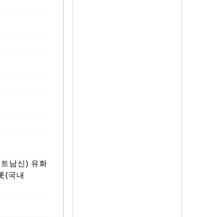
베트남신) 유화
톳(국내