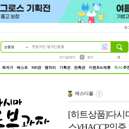
로
상품명
10
1
4
5
6
7
8
9
벨트
파우치
등산
실리콘
양말
여성패션
장갑
led
4
3
1
2
4
1
2
생수
인기검색어
1
3
케이스
1
최저가
베스트
MD관
땡처리
기획전
판촉관
이벤트&제휴
꾹AI:
추
에스디몰
[히트상품]다시마 
스)/HACCP인증