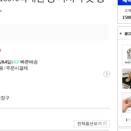
자
고
158
광고
능
일
0.4
일)
빠른배송
용 / 주문시결제
 금정구
1
/
9
전체옵션보기