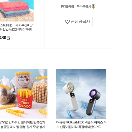
판매1등급
우수공급사
관심공급사
베스트]대형극세사수건&담
/당일발송/KC인증/수건/캠
/목욕타올/아기/비치수건/선
480
원
/타올/타월/사은품
12개입) 감자튀김 포테이토 밀봉집게
대용량 4000mAh F330 넥쿨러 아이스 터
봉클립 과자 빵 밀봉 집게 주방 봉지
보 선풍기접이식 목걸이넥밴드 KC
기차단 밀폐 클립