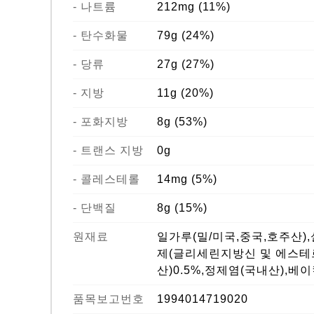
- 나트륨
212mg (11%)
- 탄수화물
79g (24%)
- 당류
27g (27%)
- 지방
11g (20%)
- 포화지방
8g (53%)
- 트랜스 지방
0g
- 콜레스테롤
14mg (5%)
- 단백질
8g (15%)
원재료
일가루(밀/미국,중국,호주산)
제(글리세린지방신 및 에스테르)
산)0.5%,정제염(국내산),
품목보고번호
1994014719020