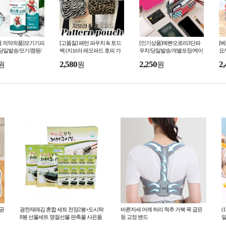
품 의약외품]모기기피
[고품질] 패턴 파우치 & 토드
[인기상품]예쁜오로라3단파
[
/당일발송/모기/캠핑/
백 (지브라 레오파드 호피 가
우치/당일발송/개별포장/케이
요
/유아/모기퇴치제/약
방 손잡이 메이크업 화장품 미
스/가방/클러치/파우치/통장지
핑
2,580
2,250
2,
원
원
원
서
니백 겨울 선물)
갑/선물/단체/답례품
물
녀공
광천재래김 혼합 세트 전장2봉+도시락
바른자세 어깨 허리 척추 거북 목 굽은
(
8봉 선물세트 명절선물 판촉물 사은품
등 교정 밴드
밀
공