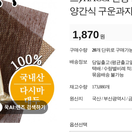
양간식 구운과
1,870
원
구매수량
20
개 단위로 구매가
배송정보
당일출고
(평균출고
택배 / 수량별비례 적
묶음배송 불가능
재고수량
173,880개
원산지
국산 / 부산광역시 /
옵션선택