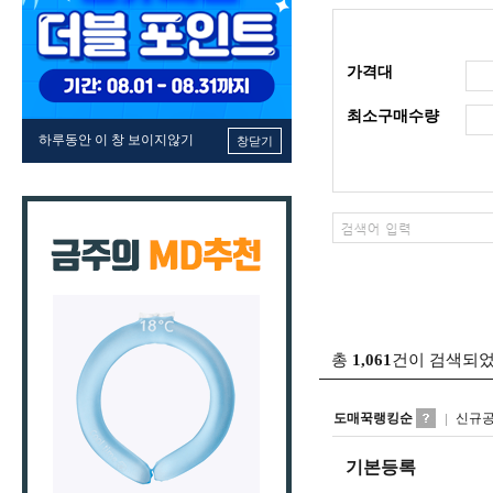
가격대
최소구매수량
하루동안 이 창 보이지않기
창닫기
총
1,061
건이 검색되
도매꾹랭킹순
신규
기본등록