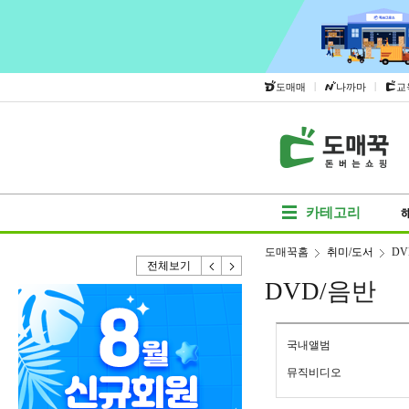
|
|
도매매
나까마
교
카테고리
도매꾹홈
취미/도서
DV
전체보기
DVD/음반
국내앨범
뮤직비디오