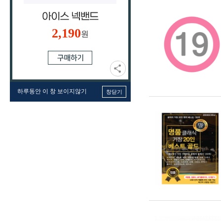
2,190
원
하루동안 이 창 보이지않기
창닫기