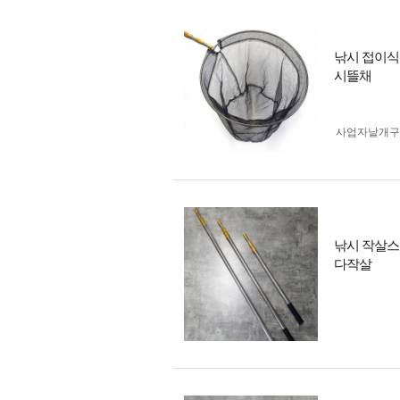
낚시 접이식
시뜰채
사업자 낱개
낚시 작살스
다작살