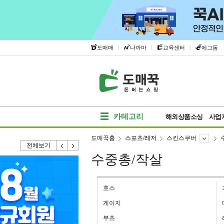
|
|
|
도매매
나까마
교육센터
에그돔
카테고리
해외상품소싱
사업
도매꾹홈
스포츠/레저
스킨스쿠버
전체보기
수중총/작살
호스
게이지
부츠