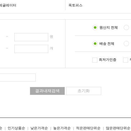
레귤레이터
옥토퍼스
원산지 전체
원 ~
원
배송 전체
개 ~
개
최저가인증
리스트형
갤러리형
순
인기상품순
낮은가격순
높은가격순
적은판매단위순
많은판매단위순