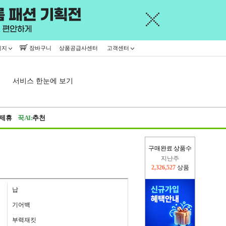
이지
장바구니
상품공급사센터
고객센터
서비스 한눈에 보기
제휴
꾹AI:
추천
구매완료 상품수
지난주
2,326,527
상품
이번주
2,316,416
상품
납
기어백
부력재킷