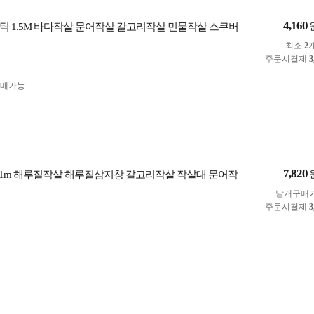
4,160
틱 1.5M 바다작살 문어작살 갈고리작살 민물작살 스쿠버
최소
2
주문시결제
3
구매가능
7,820
2.1m 해루질작살 해루질삼지창 갈고리작살 작살대 문어작
낱개구매
주문시결제
3