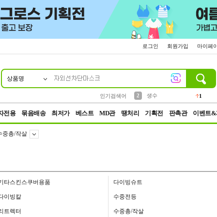
로그인
회원가입
마이페
상품명
10
1
4
5
6
7
8
9
벨트
파우치
등산
실리콘
양말
여성패션
장갑
led
4
3
1
2
4
1
2
생수
인기검색어
1
3
케이스
1
자전용
묶음배송
최저가
베스트
MD관
땡처리
기획전
판촉관
이벤트&
수중총/작살
기타스킨스쿠버용품
다이빙슈트
다이빙칼
수중전등
리트렉터
수중총/작살