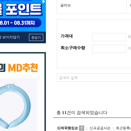
글러브
가격대
창 보이지않기
창닫기
최소구매수량
총
11
건이 검색되었습니다
도매꾹랭킹순
신규공급사순
최근등록