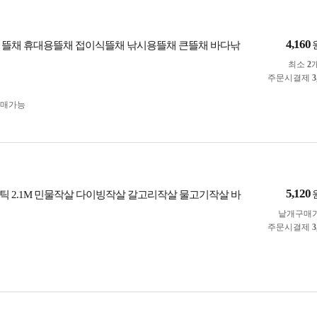
4,160
 뜰채 휴대용뜰채 접이식뜰채 낚시용뜰채 큰뜰채 바다낚
최소
2
주문시결제
3
구매가능
5,120
틱 2.1M 민물작살 다이빙작살 갈고리작살 물고기작살 바
낱개구매
주문시결제
3