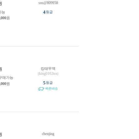
sns@809958
원
4
가능
등급
,000
원
킹태무역
원
(king0102tea)
구매가능
5
등급
,000
원
빠른배송
chenjing
원