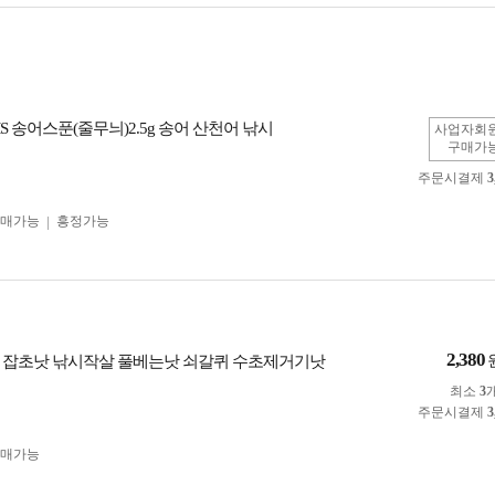
MS 송어스푼(줄무늬)2.5g 송어 산천어 낚시
사업자회
구매가
주문시결제
3
구매가능
흥정가능
2,380
 잡초낫 낚시작살 풀베는낫 쇠갈퀴 수초제거기낫
최소
3
주문시결제
3
구매가능