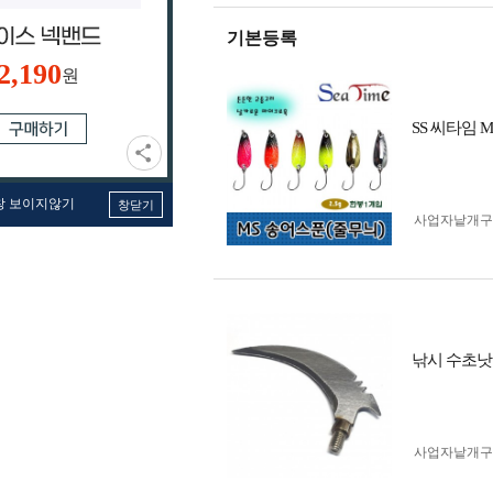
기본등록
2,190
원
SS 씨타임 
창 보이지않기
창닫기
사업자 낱개
낚시 수초낫
사업자 낱개