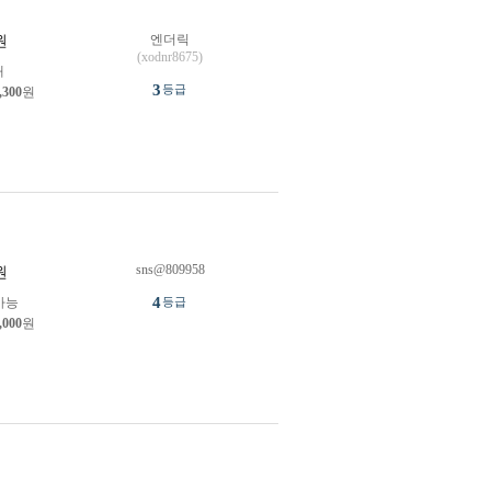
엔더릭
원
(xodnr8675)
개
3
등급
,300
원
sns@809958
원
4
가능
등급
,000
원