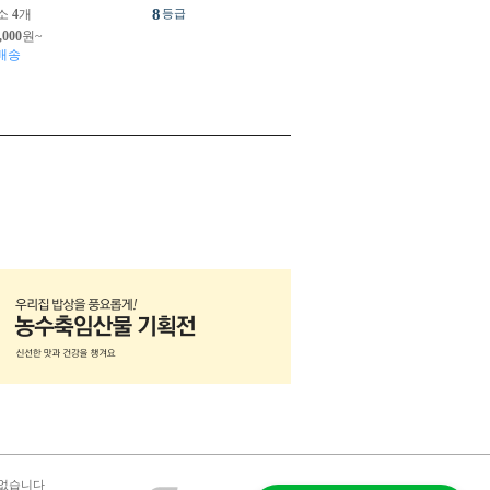
8
소
4
개
등급
,000
원~
배송
 없습니다