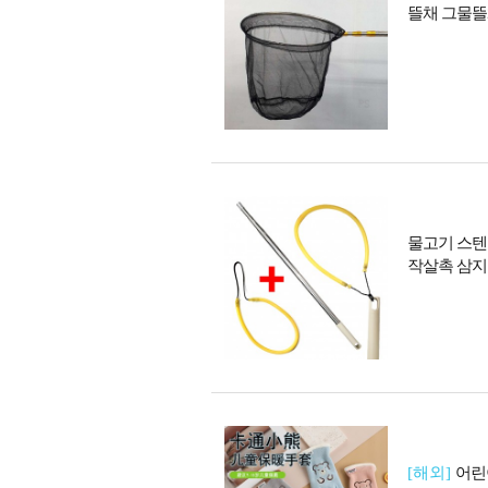
뜰채 그물뜰
물고기 스텐
작살촉 삼지
[해외]
어린