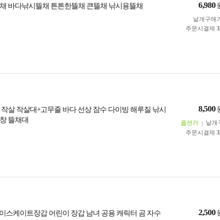
6,980
채 바다낚시뜰채 튼튼한뜰채 큰뜰채 낚시용뜰채
낱개구매
주문시결제
3
8,500
 작살 작살대+고무줄 바다 선상 잠수 다이빙 해루질 낚시
창 뜰채대
옵션가
낱개
주문시결제
3
2,500
이스케이트장갑 어린이 장갑 남녀 공용 캐릭터 곰 자수