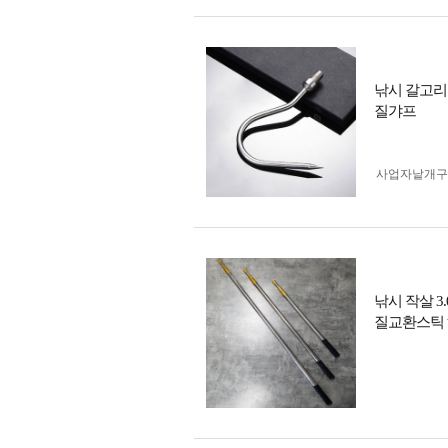
낚시 갈고리
질갸프
사업자 낱개
낚시 작살 
질교환스틱