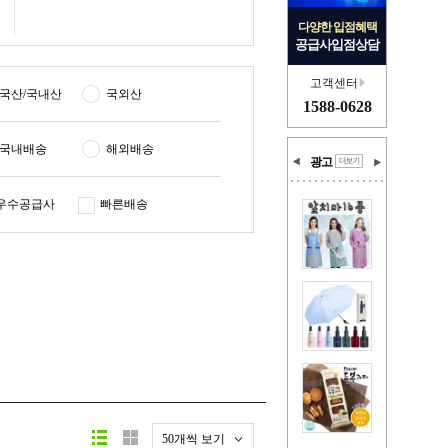
다양한 입점혜택
공급사입점상담
고객센터
국산/국내산
국외산
1588-0628
국내배송
해외배송
광고
우수공급사
빠른배송
50개씩 보기