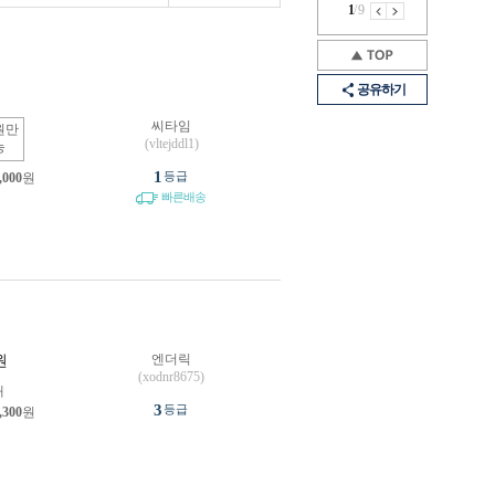
1
/
9
공유하기
씨타임
원만
(vltejddl1)
능
1
등급
,000
원
빠른배송
엔더릭
원
(xodnr8675)
개
3
등급
,300
원