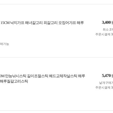
3,400
 15CM 낙지가프 해녀갈고리 외갈고리 오징어갸프 해루
최소
2
주문시결제
3
구매가능
5,470
3.0M 만능낚시스틱 길이조절스틱 헤드교체작살스틱 해루
 해루질갈고리스틱
낱개구매
주문시결제
3