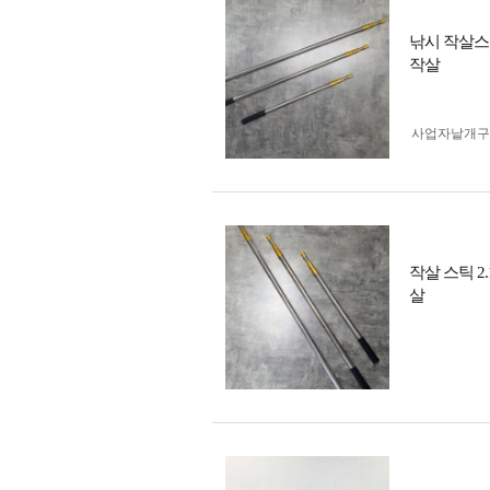
낚시 작살스
작살
사업자 낱개
작살 스틱 
살