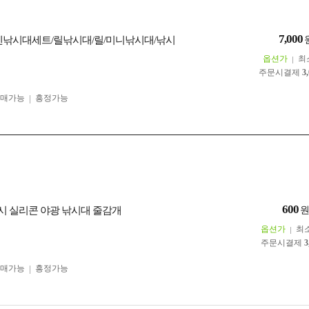
7,000
펜낚시대세트/릴낚시대/릴/미니낚시대/낚시
옵션가
최
주문시결제
3
구매가능
흥정가능
600
낚시 실리콘 야광 낚시대 줄감개
옵션가
최
주문시결제
3
구매가능
흥정가능