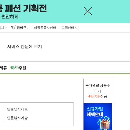
이지
장바구니
상품공급사센터
고객센터
서비스 한눈에 보기
제휴
꾹AI:
추천
구매완료 상품수
오늘(현재)
74,297
상품
어제
445,716
상품
민물낚시세트
민물낚시가방