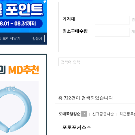
가격대
최소구매수량
창 보이지않기
창닫기
총
722
건이 검색되었습니다
도매꾹랭킹순
신규공급사순
최근등록
포토포커스