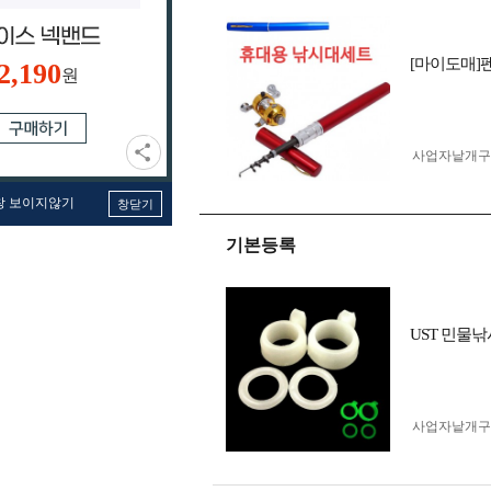
[마이도매]
2,190
원
사업자 낱개
창 보이지않기
창닫기
기본등록
UST 민물
사업자 낱개