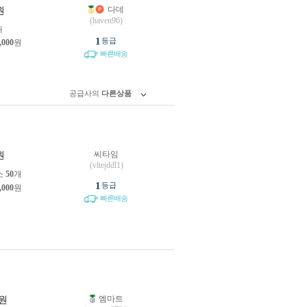
다데
원
(haven96)
개
1
등급
,000
원
빠른배송
공급사의
다른상품
씨타임
원
(vltejddl1)
소
50
개
1
등급
,000
원
빠른배송
엠마트
원