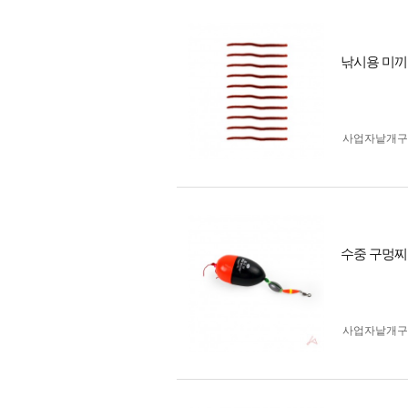
낚시용 미끼 
사업자 낱개
수중 구멍찌
사업자 낱개