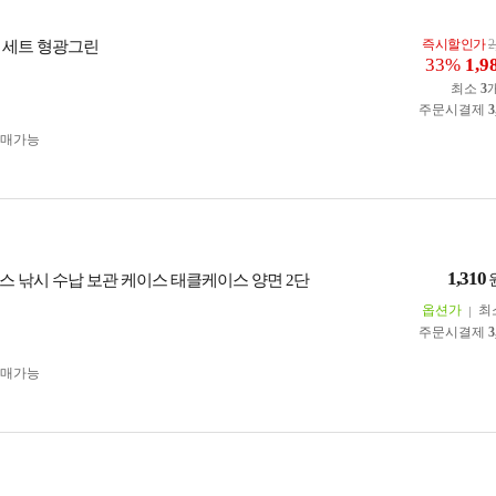
즉시할인가
2
 세트 형광그린
33%
1,9
최소
3
주문시결제
3
구매가능
1,310
스 낚시 수납 보관 케이스 태클케이스 양면 2단
옵션가
최
주문시결제
3
구매가능