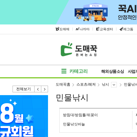
|
|
|
도매매
나까마
교육센터
에그돔
카테고리
해외상품소싱
사업
도매꾹홈
스포츠/레저
낚시
민물낚
전체보기
민물낚시
받침대/받침틀/뒤꽂이
민물낚싯바늘