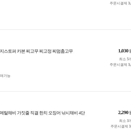
주문시결제
3
1,030
지스토퍼 카본 찌고무 찌고정 찌멈춤고무
최소
5
주문시결제
3
구매가능
2,290
메탈채비 가짓줄 직결 한치 오징어 낚시채비 4단
최소
3
주문시결제
3