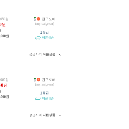
,050
원
친구도매
0
(myrealgreen)
원
개
1
등급
,000
원
빠른배송
공급사의
다른상품
,060
원
친구도매
40
(myrealgreen)
원
개
1
등급
,000
원
빠른배송
공급사의
다른상품