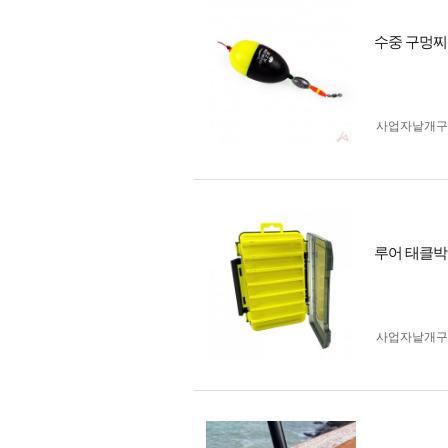
수중 구멍찌
사업자 낱개
루어 태클박
사업자 낱개