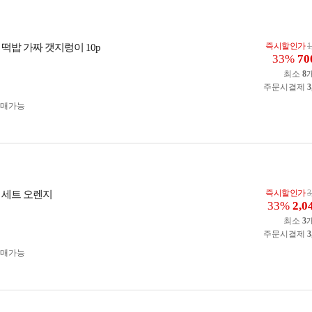
즉시할인가
1
떡밥 가짜 갯지렁이 10p
33%
70
최소
8
주문시결제
3
구매가능
즉시할인가
3
 세트 오렌지
33%
2,0
최소
3
주문시결제
3
구매가능