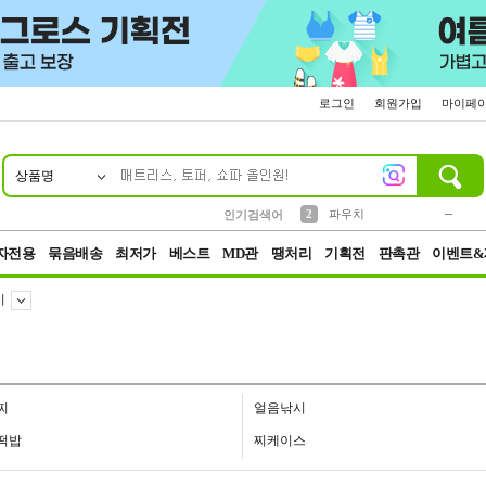
로그인
회원가입
마이페
상품명
10
1
4
5
6
7
8
9
키링
미니
말랑이
선풍기
가방
양말
짱구
텀블러
23
2
1
1
7
3
2
파우치
인기검색어
3
모자
자전용
묶음배송
최저가
베스트
MD관
땡처리
기획전
판촉관
이벤트&
시
찌
얼음낚시
떡밥
찌케이스