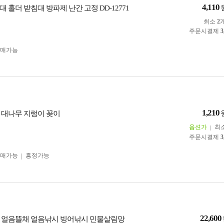
4,110
 홀더 받침대 방파제 난간 고정 DD-12771
최소
2
주문시결제
3
구매가능
1,210
 대나무 지렁이 꽂이
옵션가
최
주문시결제
3
구매가능
흥정가능
22,600
 얼음뜰채 얼음낚시 빙어낚시 민물살림망