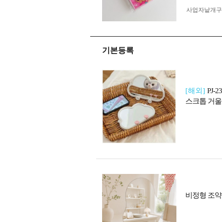
사업자 낱개
기본등록
[해외]
PJ-
스크톱 거울
비정형 조약