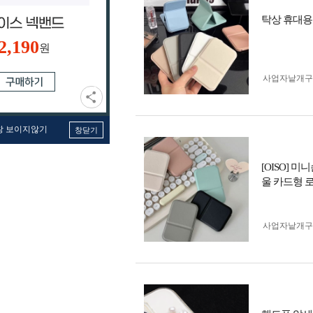
탁상 휴대용
2,190
원
사업자 낱개
창 보이지않기
창닫기
[OISO]
울 카드형 
사업자 낱개