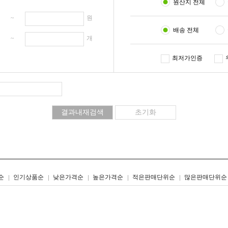
원산지 전체
원 ~
원
배송 전체
개 ~
개
최저가인증
리스트형
갤러리형
순
인기상품순
낮은가격순
높은가격순
적은판매단위순
많은판매단위순