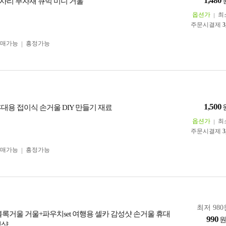
1,480
사리 부자재 큐빅 미니 거울
옵션가
최
주문시결제
3
구매가능
흥정가능
1,500
대용 접이식 손거울 DIY 만들기 재료
옵션가
최
주문시결제
3
구매가능
흥정가능
최저 980
볼록거울 거울+파우치set 여행용 셀카 감성샷 손거울 휴대
990
생샷