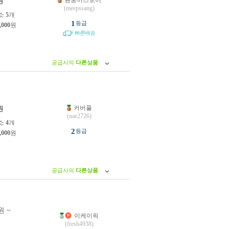
원숭이스토어
원
(meepssang)
소
5
개
1
등급
,000
원
빠른배송
공급사의
다른상품
커버풀
원
(nae2726)
소
4
개
2
등급
,000
원
공급사의
다른상품
원 ~
이케이픽
원
(fresh4938)