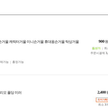
900
42] 손거울 캐릭터거울 미니손거울 휴대용손거울 탁상거울
옵션가
최
주문시결제
3
구매가능
흥정가능
2,400
리오 폴딩 미러
최저가확
최소
3