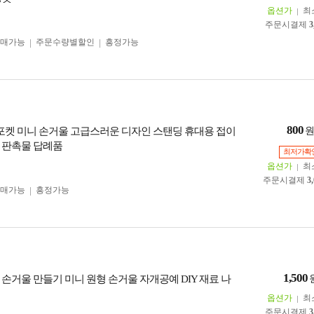
옵션가
최
주문시결제
3
구매가능
주문수량별할인
흥정가능
800
 포켓 미니 손거울 고급스러운 디자인 스탠딩 휴대용 접이
 판촉물 답례품
최저가확
옵션가
최
주문시결제
3
구매가능
흥정가능
1,500
 손거울 만들기 미니 원형 손거울 자개공예 DIY 재료 나
옵션가
최
주문시결제
3