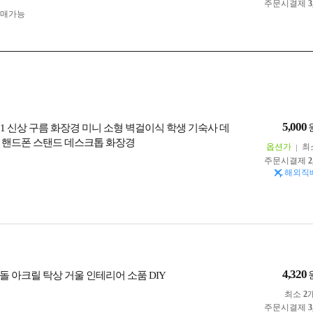
주문시결제
3
구매가능
5,000
231 신상 구름 화장경 미니 소형 벽걸이식 학생 기숙사 데
 핸드폰 스탠드 데스크톱 화장경
옵션가
최
주문시결제
2
해외직
4,320
돌 아크릴 탁상 거울 인테리어 소품 DIY
최소
2
주문시결제
3