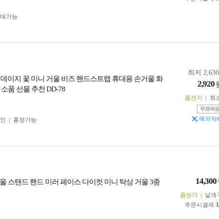
구매가능
최저 2,63
 데이지 꽃 미니 거울 비즈 핸드스트랩 휴대용 손거울 화
2,920
소품 선물 추천 DD-78
옵션가
최
무료배
해외직
인
흥정가능
14,300
울 스탠드 핸드 미러 페이스 다이컷 미니 탁상 거울 3종
옵션가
낱개
주문시결제
3