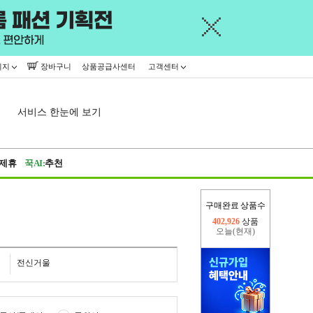
이지
장바구니
상품공급사센터
고객센터
서비스 한눈에 보기
제휴
꾹AI:
추천
구매완료 상품수
오늘(현재)
424,107
상품
어제
402,926
상품
전신거울