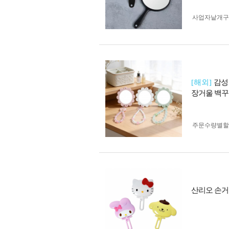
사업자 낱개
[해외]
감성
장거울 백꾸 
주문수량별할
산리오 손거