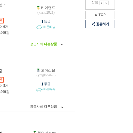
1
/
10
원 ~
케이랜드
원
(kland2021)
인
1
등급
공유하기
소
6
개
빠른배송
,000
원
공급사의
다른상품
오이소몰
원
(ymglobal78)
인
1
등급
소
5
개
빠른배송
,000
원
공급사의
다른상품