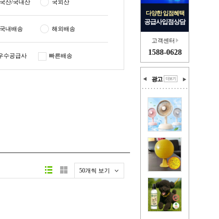
국산/국내산
국외산
다양한 입점혜택
공급사입점상담
국내배송
해외배송
고객센터
1588-0628
우수공급사
빠른배송
광고
50개씩 보기