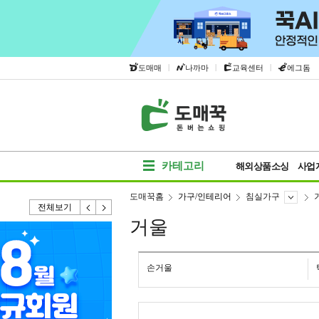
|
|
|
도매매
나까마
교육센터
에그돔
카테고리
해외상품소싱
사업
도매꾹홈
가구/인테리어
침실가구
전체보기
거울
손거울