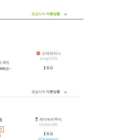
공급사의
다른상품
도매차이나
원
(zong1416)
소
6
개
1
등급
,000
원~
공급사의
다른상품
제이씨비투비
원
(victoryckh)
인
1
등급
개
빠른배송