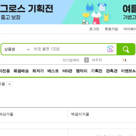
로그인
회원가입
마이페
상품명
10
1
4
5
6
7
8
9
키링
선풍기
말랑이
키캡
텀블러
가방
양말
양산
1
1
5
2
2
2
파우치
인기검색어
1
3
모자
2
자전용
묶음배송
최저가
베스트
MD관
땡처리
기획전
판촉관
이벤트&
거울
탁상거울
벽걸이거울