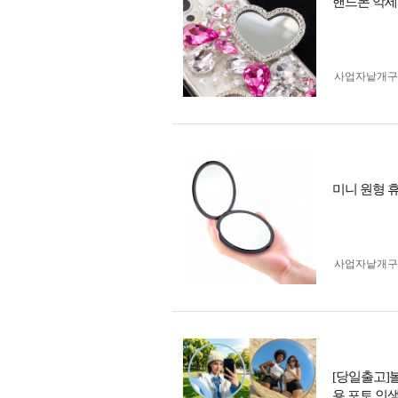
핸드폰 악세
사업자 낱개
미니 원형 휴
사업자 낱개
[당일출고]
용 포토 인