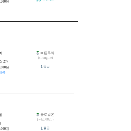
,500
원
빠른무역
원
(shungme)
소
2
개
1
등급
,800
원
배송
글로벌온
원
(wlgp0825)
개
1
등급
,000
원