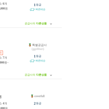
소
6
개
1
등급
,000
원
빠른배송
공급사의
다른상품
특별공급사
원
(ggobburi)
인
1
등급
소
7
개
빠른배송
,000
원~
공급사의
다른상품
coverfull
원
2
소
4
개
등급
,000
원