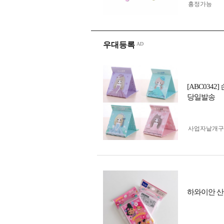
흥정가능
우대등록
[ABC03
당일발송
사업자 낱개
하와이안 산