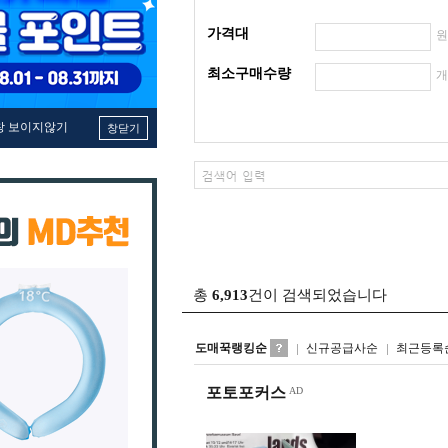
가격대
최소구매수량
창 보이지않기
창닫기
총
6,913
건이 검색되었습니다
도매꾹랭킹순
신규공급사순
최근등록
포토포커스