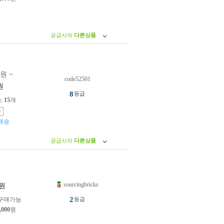
공급사의
다른상품
0원 ~
code52501
원
8
등급
소
15
개
송
배송
공급사의
다른상품
sourcingbricks
원
2
구매가능
등급
,000
원