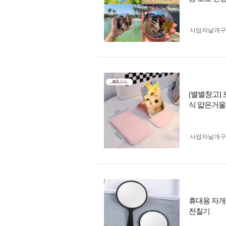
사업자 낱개
[별별창고]
식 얇은거울
사업자 낱개
휴대용 자개
전칠기