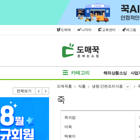
|
|
|
도매매
나까마
교육센터
에그돔
카테고리
해외상품소싱
사업
도매꾹홈
식품
냉동/간편조리식품
전체보기
죽
즉석밥
어묵
떡볶이