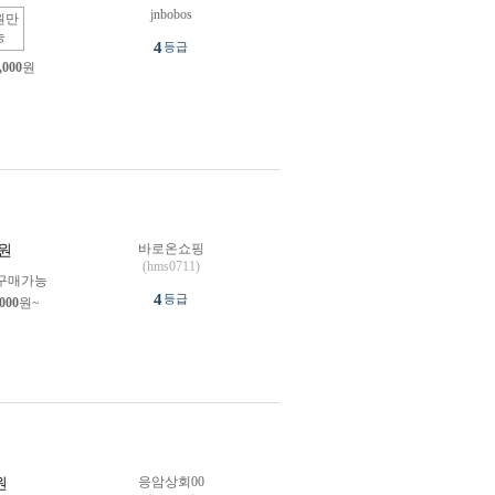
jnbobos
원만
능
4
등급
,000
원
바로온쇼핑
원
(hms0711)
구매가능
4
등급
,000
원~
응암상회00
원