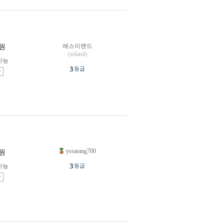
에스이랜드
원
(seland)
가능
3
등급
송
yssarang700
원
3
가능
등급
송