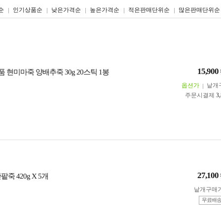
리스트형
갤러리형
순
인기상품순
낮은가격순
높은가격순
적은판매단위순
많은판매단위순
15,900
현미마죽 양배추죽 30g 20스틱 1봉
옵션가
낱개
주문시결제
3
27,100
팥죽 420g X 5개
낱개구매
무료배