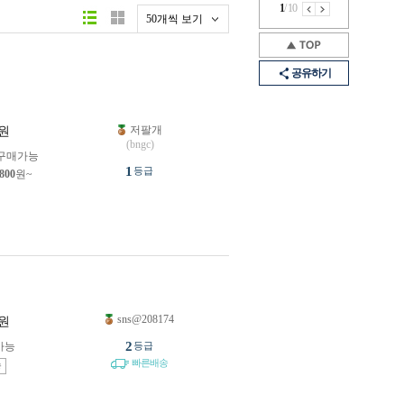
1
/
10
50개씩 보기
공유하기
저팔개
원
(bngc)
구매가능
1
등급
,800
원~
sns@208174
원
2
가능
등급
빠른배송
송