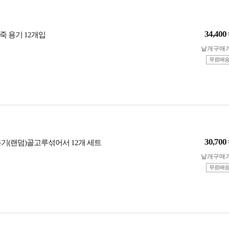
34,400
죽 용기 12개입
낱개구매
무료배
30,700
용기(랜덤)골고루섞어서 12개 세트
낱개구매
무료배