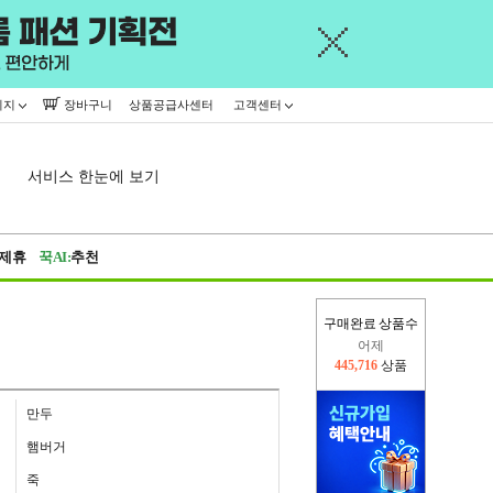
이지
장바구니
상품공급사센터
고객센터
서비스 한눈에 보기
제휴
꾹AI:
추천
구매완료 상품수
오늘(현재)
14,371
상품
어제
445,716
상품
만두
햄버거
죽