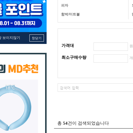
피자
함박/미트볼
창 보이지않기
창닫기
가격대
최소구매수량
총
54
건이 검색되었습니다