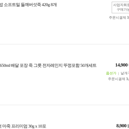
 소프트밀 들깨버섯죽 420g 8개
사업자회
구매가
주문시결제
3
14,900
50ml 배달 포장 죽 그릇 전자레인지 뚜껑포함 50개세트
옵션가
낱개
주문시결제
3
8,900
 마죽 프리미엄 30g x 10포