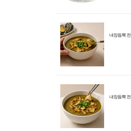
내장듬뿍 전복죽
내장듬뿍 전복죽