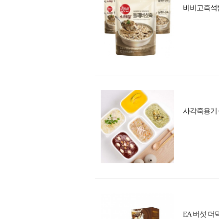
비비고즉석밥
사각죽용기 6
EA 버섯 더덕