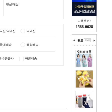
맛살/게살
다양한 입점혜택
공급사입점상담
고객센터
1588-0628
국산/국내산
국외산
광고
국내배송
해외배송
우수공급사
빠른배송