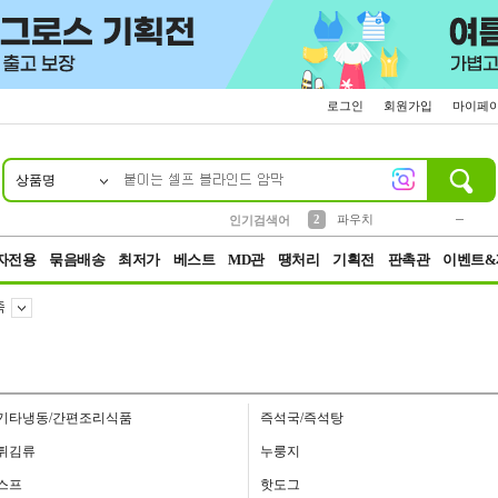
로그인
회원가입
마이페
상품명
10
1
4
5
6
7
8
9
키링
미니
말랑이
선풍기
가방
양말
짱구
텀블러
23
2
1
1
7
3
2
파우치
인기검색어
3
모자
자전용
묶음배송
최저가
베스트
MD관
땡처리
기획전
판촉관
이벤트&
죽
기타냉동/간편조리식품
즉석국/즉석탕
튀김류
누룽지
스프
핫도그