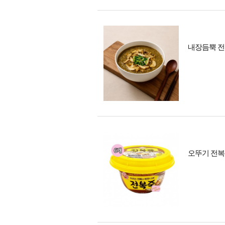
내장듬뿍 전복죽
오뚜기 전복