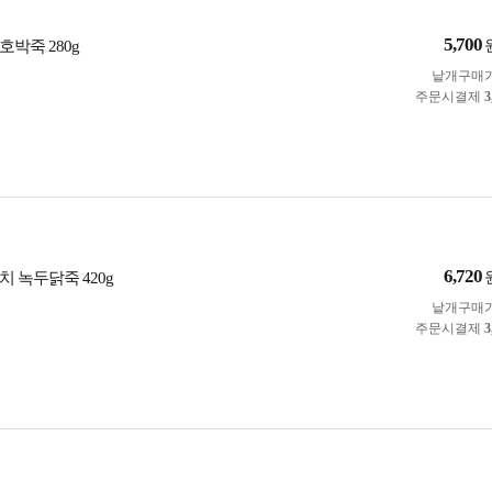
5,700
호박죽 280g
낱개구매
주문시결제
3
6,720
 녹두닭죽 420g
낱개구매
주문시결제
3