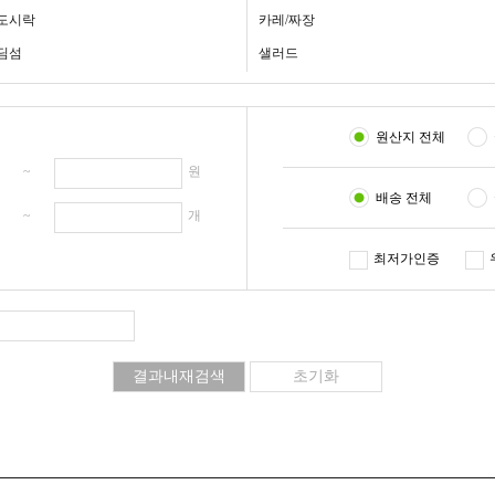
도시락
카레/짜장
딤섬
샐러드
원산지 전체
원 ~
원
배송 전체
개 ~
개
최저가인증