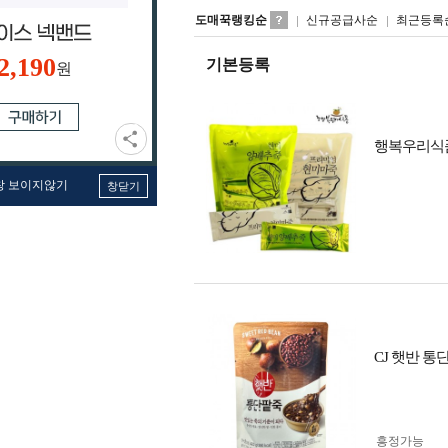
도매꾹랭킹순
신규공급사순
최근등록
2,190
기본등록
원
행복우리식품 
창 보이지않기
창닫기
CJ 햇반 통단
흥정가능