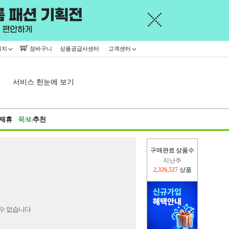
이지
장바구니
상품공급사센터
고객센터
서비스 한눈에 보기
제휴
꾹AI:
추천
구매완료 상품수
지난주
2,326,527
상품
이번주
2,255,527
상품
수 없습니다