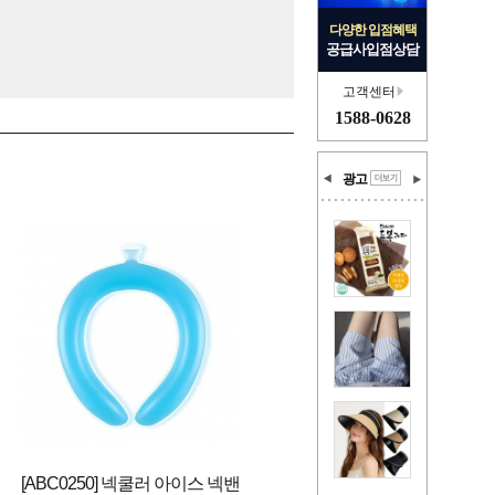
다양한 입점혜택
공급사입점상담
고객센터
1588-0628
광고
[ABC0250] 넥쿨러 아이스 넥밴