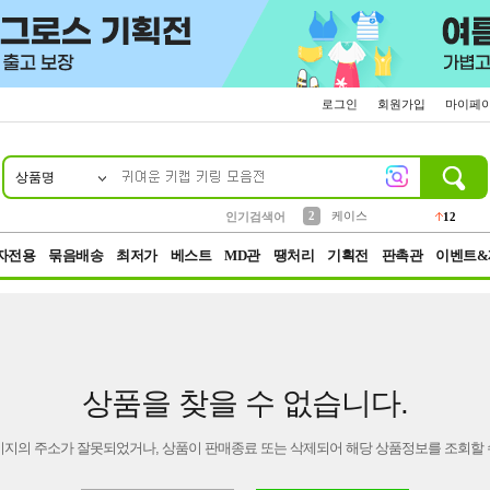
로그인
회원가입
마이페
상품명
10
1
4
5
6
7
8
9
파우치
등산
벨트
실리콘
양말
모자
양산
여성패션
152
395
555
12
1
1
5
3
2
케이스
인기검색어
12
3
생수
454
자전용
묶음배송
최저가
베스트
MD관
땡처리
기획전
판촉관
이벤트&
상품을 찾을 수 없습니다.
이지의 주소가 잘못되었거나, 상품이 판매종료 또는 삭제되어 해당 상품정보를 조회할 