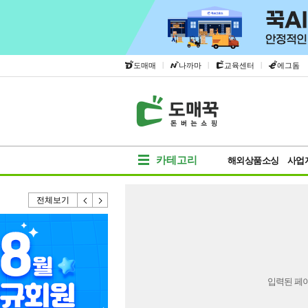
|
|
|
도매매
나까마
교육센터
에그돔
카테고리
해외상품소싱
사업
전체보기
입력된 페