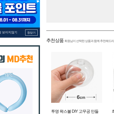
창 보이지않기
창닫기
추천상품
회원님이 선택한 상품과 함께 추천해드리
투명 왁스볼 DIY 고무공 만들