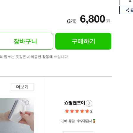
6,800
(
2
개)
원
장바구니
구매하기
의 일부는 뜻깊은 사회공헌 활동에 쓰입니다
더보기
쇼핑앤조이
5
판매1등급
우수공급사