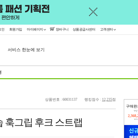
그인
회원가입
마이페이지
장바구니
상품공급사센터
고객센터
서비스 한눈에 보기
천
상품번호 : 60031137
랭킹점수 :
12,235
점
구매완
지
2,326
습 훅그립 후크 스트랩
이
2,368