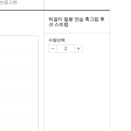
반품교환
턱걸이 철봉 연습 훅그립 후
크 스트랩
수량선택