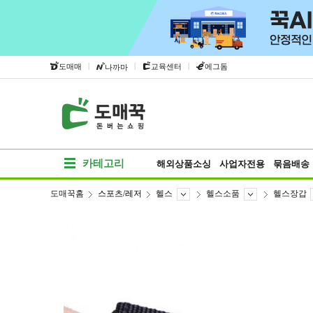
|
|
|
도매매
교육센터
에그돔
나까마
카테고리
해외상품소싱
사업자전용
묶음배송
도매꾹홈
스포츠/레저
헬스
헬스소품
헬스장갑