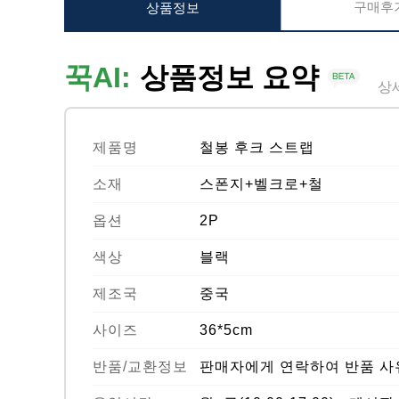
구매후기
상품정보
꾹AI:
상품정보 요약
상
제품명
철봉 후크 스트랩
소재
스폰지+벨크로+철
옵션
2P
색상
블랙
제조국
중국
사이즈
36*5cm
반품/교환정보
판매자에게 연락하여 반품 사유