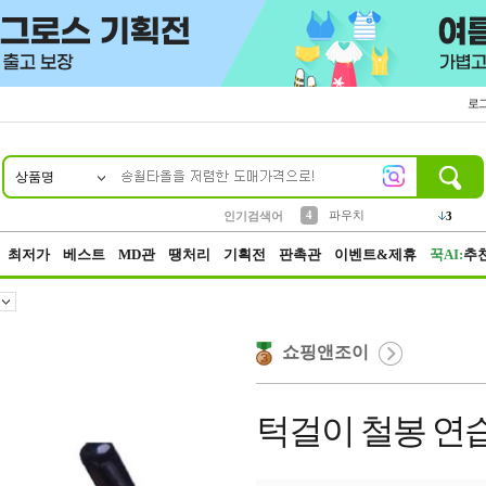
로
상품명
10
1
2
3
6
7
8
9
벨트
생수
케이스
실리콘
양말
여성패션
장갑
led
4
1
1
2
4
1
4
파우치
인기검색어
3
5
등산
1
최저가
베스트
MD관
땡처리
기획전
판촉관
이벤트&제휴
꾹AI:
추
쇼핑앤조이
턱걸이 철봉 연