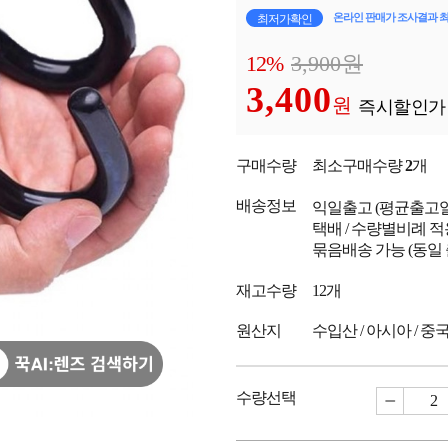
온라인 판매가 조사결과 
최저가확인
12%
3,900
원
3,400
원
즉시할인가
구매수량
최소구매수량
2
개
배송정보
익일출고
(평균출고
택배 / 수량별비례 적
묶음배송 가능 (동일
재고수량
12개
원산지
수입산 / 아시아 / 중
수량선택