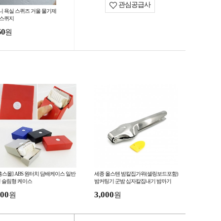
관심공급사
니 욕실 스퀴즈 거울 물기제
 스퀴지
50
원
홍스몰] ABS 원터치 담배케이스 일반
세종 올스텐 밤칼집가위(셀링보드포함)
 슬림형 케이스
밤커팅기 군밤 십자칼집내기 밤까기
00
3,000
원
원