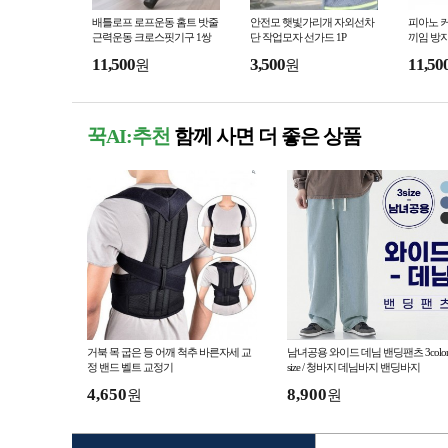
배틀로프 로프운동 홈트 밧줄
안전모 햇빛가리개 자외선차
피아노 
근력운동 크로스핏기구 1쌍
단 작업모자 선가드 1P
끼임 방지
11,500
3,500
11,50
원
원
꾹AI:추천
함께 사면 더 좋은 상품
거북 목 굽은 등 어깨 척추 바른자세 교
남녀공용 와이드 데님 밴딩팬츠 3color
정 밴드 벨트 교정기
size / 청바지 데님바지 밴딩바지
4,650
8,900
원
원