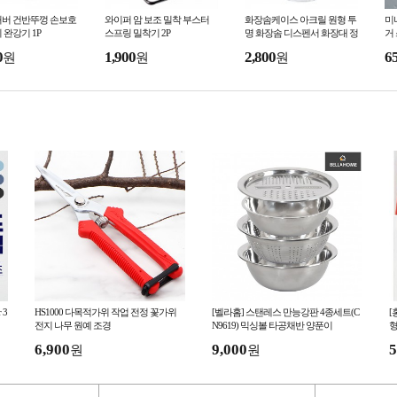
커버 건반뚜껑 손보호
와이퍼 암 보조 밀착 부스터
화장솜케이스 아크릴 원형 투
미
 완강기 1P
스프링 밀착기 2P
명 화장솜 디스펜서 화장대 정
거
리
0
1,900
2,800
6
원
원
원
 3
HS1000 다목적가위 작업 전정 꽃가위
[벨라홈] 스탠레스 만능강판 4종세트(C
[
전지 나무 원예 조경
N9619) 믹싱볼 타공채반 양푼이
형
6,900
9,000
5
원
원