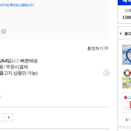
최저가로 확인된 상품입니다
고
158
광고
흥정하기
일
0.4
일)
빠른배송
용 / 주문시결제
 출고지 상품만 가능)
국
1
/
9