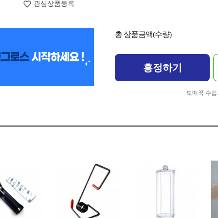
관심상품등록
총 상품금액(수량)
흥정하기
도매꾹 수입