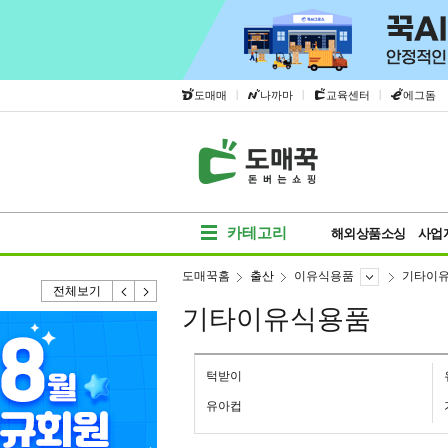
|
|
|
도매매
나까마
교육센터
에그돔
카테고리
해외상품소싱
사업
도매꾹홈
출산
이유식용품
기타이
전체보기
기타이유식용품
턱받이
유아컵