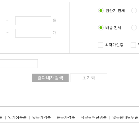
원산지 전체
원 ~
원
배송 전체
개 ~
개
최저가인증
리스트형
갤러리형
순
인기상품순
낮은가격순
높은가격순
적은판매단위순
많은판매단위순