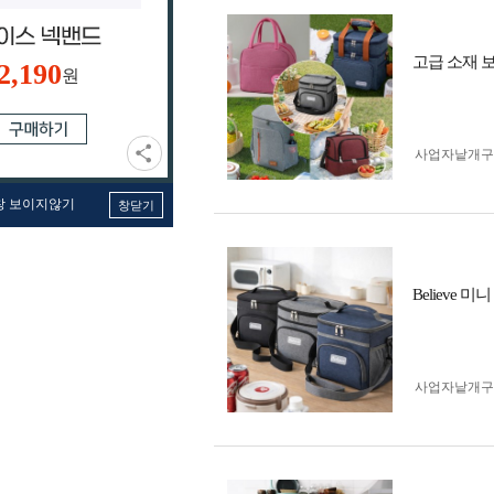
고급 소재 
2,190
원
사업자 낱개
창 보이지않기
창닫기
Believe
사업자 낱개