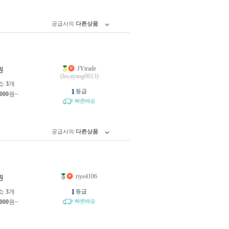
공급사의
다른상품
JYtrade
원
(hwayang0613)
소
3
개
1
등급
,000
원~
빠른배송
공급사의
다른상품
riye4106
원
1
소
3
개
등급
빠른배송
,000
원~