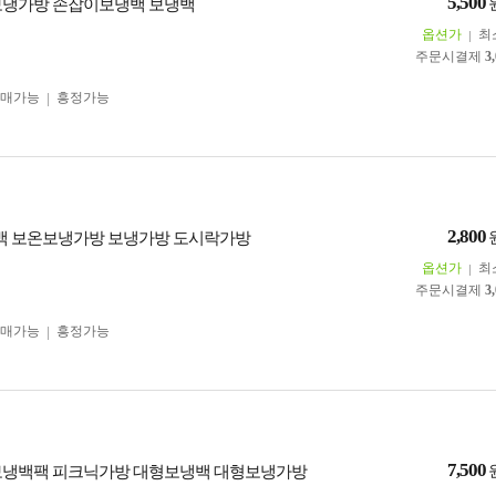
5,500
I 보냉가방 손잡이보냉백 보냉백
옵션가
최
주문시결제
3
구매가능
흥정가능
2,800
냉백 보온보냉가방 보냉가방 도시락가방
옵션가
최
주문시결제
3
구매가능
흥정가능
7,500
I 보냉백팩 피크닉가방 대형보냉백 대형보냉가방