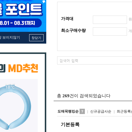
가격대
최소구매수량
창 보이지않기
창닫기
총
269
건이 검색되었습니다
도매꾹랭킹순
신규공급사순
최근등록
기본등록