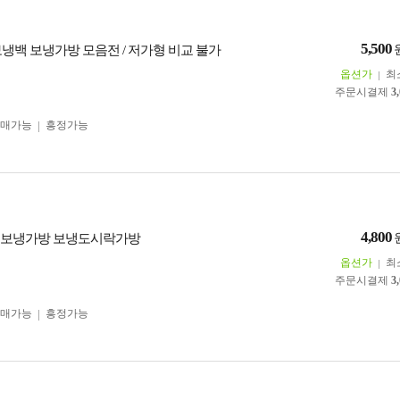
5,500
보냉백 보냉가방 모음전 / 저가형 비교 불가
옵션가
최
주문시결제
3
구매가능
흥정가능
4,800
 미니 보냉가방 보냉도시락가방
옵션가
최
주문시결제
3
구매가능
흥정가능