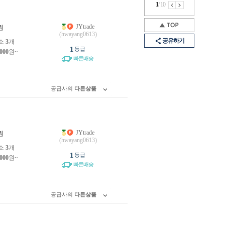
1
/
10
JYtrade
원
(hwayang0613)
공유하기
소
3
개
1
등급
,000
원~
빠른배송
공급사의
다른상품
JYtrade
원
(hwayang0613)
소
3
개
1
등급
,000
원~
빠른배송
공급사의
다른상품