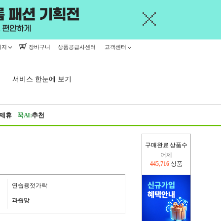
이지
장바구니
상품공급사센터
고객센터
서비스 한눈에 보기
제휴
꾹AI:
추천
구매완료 상품수
오늘(현재)
282,868
상품
어제
445,716
상품
연습용젓가락
과즙망