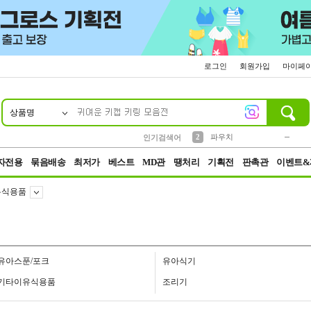
로그인
회원가입
마이페
상품명
10
1
4
5
6
7
8
9
키링
미니
말랑이
선풍기
가방
양말
짱구
텀블러
23
2
1
1
7
3
2
파우치
인기검색어
3
모자
자전용
묶음배송
최저가
베스트
MD관
땡처리
기획전
판촉관
이벤트&
유식용품
유아스푼/포크
유아식기
기타이유식용품
조리기