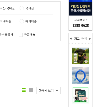
다양한 입점혜택
국산/국내산
국외산
공급사입점상담
고객센터
국내배송
해외배송
1588-0628
우수공급사
빠른배송
광고
50개씩 보기