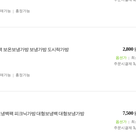
구매가능
흥정가능
2,800
냉백 보온보냉가방 보냉가방 도시락가방
옵션가
최
주문시결제
3
구매가능
흥정가능
7,500
I 보냉백팩 피크닉가방 대형보냉백 대형보냉가방
옵션가
최
주문시결제
3