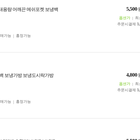
5,500
 대용량 어깨끈 메쉬포켓 보냉백
옵션가
최
주문시결제
3
구매가능
흥정가능
4,800
 보냉백 보냉가방 보냉도시락가방
옵션가
최
주문시결제
3
구매가능
흥정가능