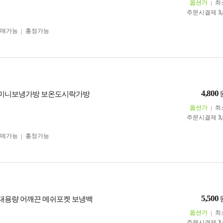
옵션가
최
주문시결제
3
구매가능
흥정가능
4,800
 미니보냉가방 보온도시락가방
옵션가
최
주문시결제
3
구매가능
흥정가능
5,500
 대용량 어깨끈 메쉬포켓 보냉백
옵션가
최
주문시결제
3