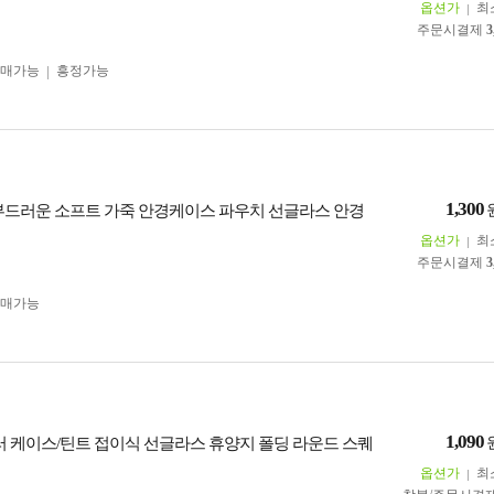
옵션가
최
주문시결제
3
구매가능
흥정가능
1,300
부드러운 소프트 가죽 안경케이스 파우치 선글라스 안경
옵션가
최
주문시결제
3
구매가능
1,090
러 케이스/틴트 접이식 선글라스 휴양지 폴딩 라운드 스퀘
옵션가
최