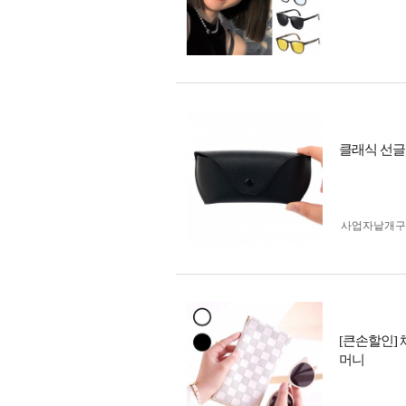
클래식 선글
사업자 낱개
[큰손할인]
머니