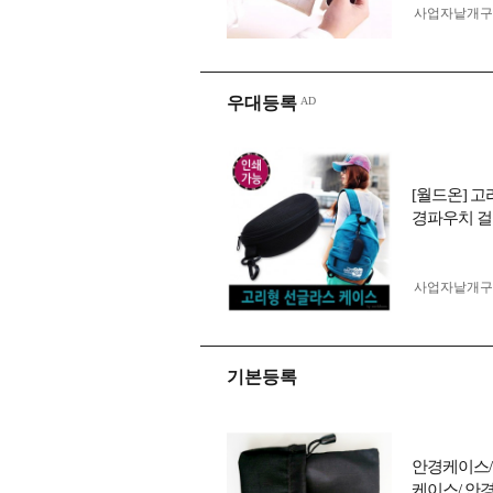
사업자 낱개
우대등록
[월드온] 
경파우치 걸
사업자 낱개
기본등록
안경케이스/
케이스/ 안경