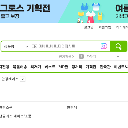
로그인
회원가입
마이페
상품명
10
1
4
5
6
7
8
9
키링
미니
말랑이
선풍기
가방
양말
짱구
텀블러
23
2
1
1
7
3
2
파우치
인기검색어
3
모자
자전용
묶음배송
최저가
베스트
MD관
땡처리
기획전
판촉관
이벤트&
안경케이스
안경소품
안경테
선글라스 케이스/소품