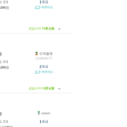
1
소
2
개
등급
빠른배송
,000
원
공급사의
다른상품
도매플랜
원
(wjdtpdns7)
소
5
개
2
등급
,000
원
빠른배송
공급사의
다른상품
zannes
원
1
소
5
개
등급