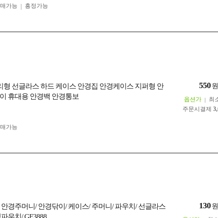
구매가능
흥정가능
550
고리형 선글라스 하드 케이스 안경집 안경케이스 지퍼형 안
이 휴대용 안경백 안경통보
옵션가
최
주문시결제
3
구매가능
130
 안경주머니/ 안경닦이/ 케이스/ 주머니/ 파우치/ 선글라스
파우치/ GE3888