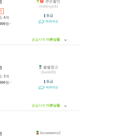
큰손할인
원
(todayspick)
인
1
등급
소
4
개
빠른배송
,000
원~
공급사의
다른상품
별별창고
원
(beetle00)
소
3
개
1
등급
,000
원~
빠른배송
공급사의
다른상품
kccommerce2
원