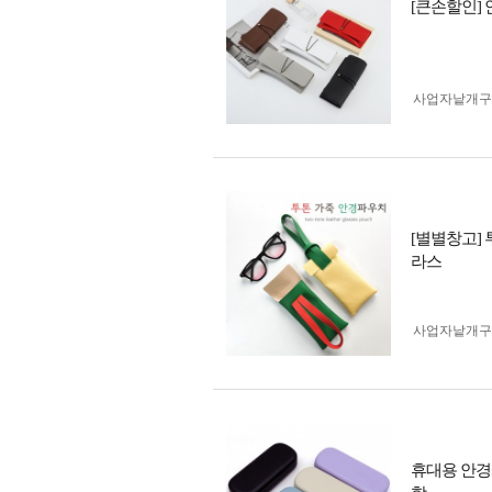
[큰손할인]
사업자 낱개
[별별창고]
라스
사업자 낱개
휴대용 안경