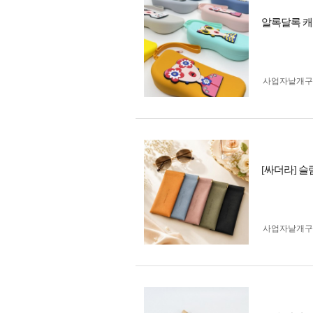
알록달록 캐
사업자 낱개
[싸더라] 
사업자 낱개