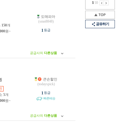
1
/
10
도매피아
원
(smn8848)
공유하기
소
150
개
1
등급
,000
원~
공급사의
다른상품
큰손할인
원
(todayspick)
인
1
등급
소
5
개
빠른배송
,000
원~
공급사의
다른상품