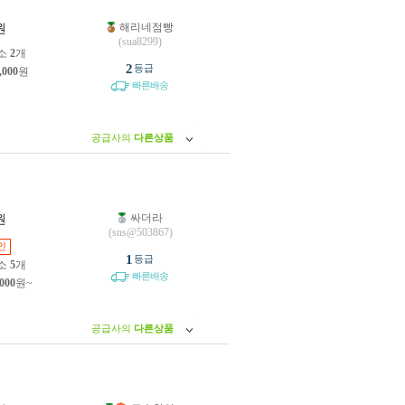
해리네점빵
원
(sua8299)
소
2
개
2
등급
,000
원
빠른배송
공급사의
다른상품
싸더라
원
(sns@503867)
인
1
등급
소
5
개
빠른배송
,000
원~
공급사의
다른상품