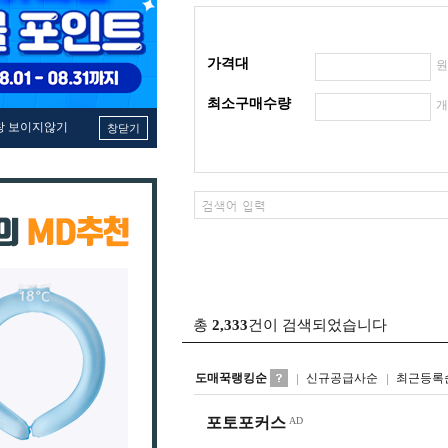
가격대
최소구매수량
창 보이지않기
창닫기
총
2,333
건이 검색되었습니다
도매꾹랭킹순
신규공급사순
최근등록
포토포커스