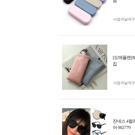
함
사업자 낱개
[도매플랜]
집
사업자 낱개
잔네스 4컬
어 002779