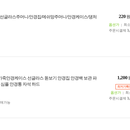
220
선글라스주머니/안경집/메쉬망주머니/안경케이스/댕처
옵션가
최
주문시결제
3
1,200
 가죽안경케이스 선글라스 돋보기 안경집 안경백 보관 파
 심플 안경통 자석 하드
최저가확
옵션가
최
주문시결제
3
구매가능