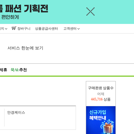
이지
장바구니
상품공급사센터
고객센터
서비스 한눈에 보기
제휴
꾹AI:
추천
구매완료 상품수
오늘(현재)
330,235
상품
어제
445,716
상품
안경케이스