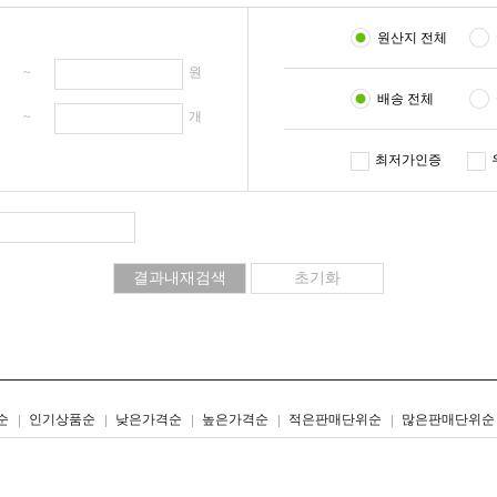
원산지 전체
원 ~
원
배송 전체
개 ~
개
최저가인증
리스트형
갤러리형
순
인기상품순
낮은가격순
높은가격순
적은판매단위순
많은판매단위순