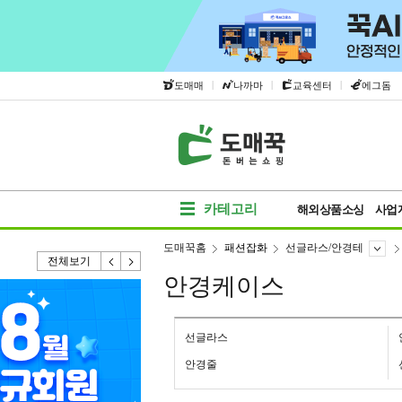
|
|
|
도매매
나까마
교육센터
에그돔
카테고리
해외상품소싱
사업
도매꾹홈
패션잡화
선글라스/안경테
전체보기
안경케이스
선글라스
안경줄