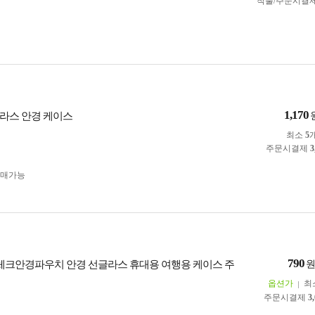
착불/주문시결
1,170
라스 안경 케이스
최소
5
주문시결제
3
구매가능
790
 체크안경파우치 안경 선글라스 휴대용 여행용 케이스 주
옵션가
최
주문시결제
3