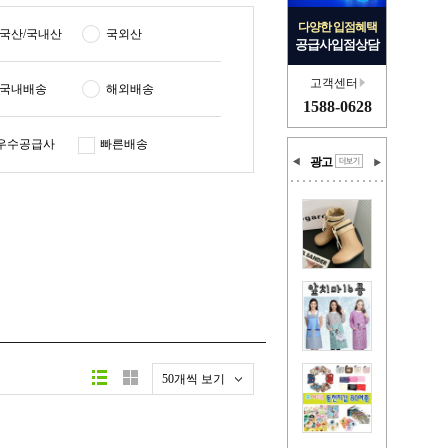
다양한 입점혜택
국산/국내산
국외산
공급사입점상담
고객센터
국내배송
해외배송
1588-0628
우수공급사
빠른배송
광고
50개씩 보기