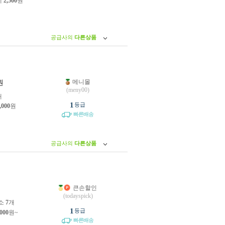
제
2,500
원
공급사의
다른상품
메니몰
원
(meny00)
개
1
등급
,000
원
빠른배송
공급사의
다른상품
큰손할인
원
(todayspick)
소
7
개
1
등급
,000
원~
빠른배송