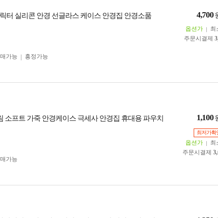
4,700
릭터 실리콘 안경 선글라스 케이스 안경집 안경소품
옵션가
최
주문시결제
3
구매가능
흥정가능
1,100
슬림 소프트 가죽 안경케이스 극세사 안경집 휴대용 파우치
최저가확
옵션가
최
주문시결제
3
구매가능