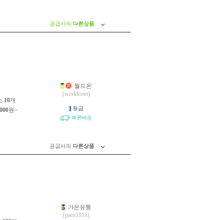
공급사의
다른상품
월드온
원
(worldcom)
소
10
개
1
등급
,000
원~
빠른배송
공급사의
다른상품
가은유통
원
(jiaen1016)