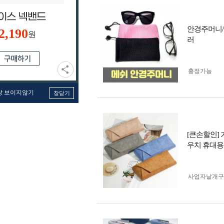
안경주머니/
2,190
원
러
흥정가능
창 보이지않기
창닫기
[큰손할인]
우치 휴대용
사업자 낱개