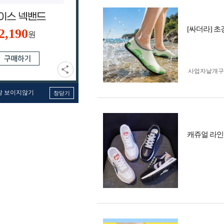
[싸더라] 
2,190
원
사업자 낱개
창 보이지않기
창닫기
캐쥬얼 라인