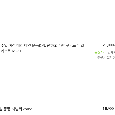
21,000
캐주얼 여성 메리제인 운동화 발편하고 가벼운 4cm 데일
커즈화 MJ-711
옵션가
낱개
주문시결제
3
10,900
 통풍 러닝화 2color