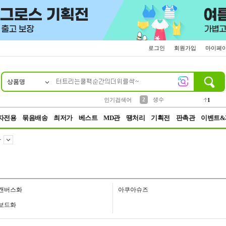
로그인
회원가입
마이페
상품명
10
1
4
5
6
7
8
9
벨트
파우치
등산
실리콘
양말
여성패션
장갑
led
4
3
1
2
4
1
2
생수
인기검색어
1
3
케이스
1
자전용
묶음배송
최저가
베스트
MD관
땡처리
기획전
판촉관
이벤트&
화
캔버스화
아쿠아슈즈
보드화