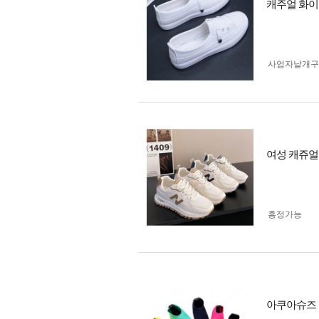
캐주얼 화이
사업자 낱개
여성 캐쥬얼
흥정가능
아쿠아슈즈 