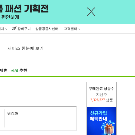
이지
장바구니
상품공급사센터
고객센터
서비스 한눈에 보기
제휴
꾹AI:
추천
구매완료 상품수
이번주
2,318,556
상품
지난주
2,326,527
상품
워킹화