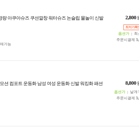
2,800
초경량 아쿠아슈즈 쿠션깔창 워터슈즈 논슬립 물놀이 신발
최저가확
옵션가
최
주문시결제
3
구매가능
8,800
모션 컴포트 운동화 남성 여성 운동화 신발 워킹화 패션
옵션가
낱개
주문시결제
3