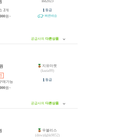
lnd2023
원
1
소
2
개
등급
빠른배송
,000
원~
공급사의
다른상품
지유마켓
원
(kazia99)
인
1
등급
구매가능
,000
원~
공급사의
다른상품
우블리스
원
(dnwjdghk9852)