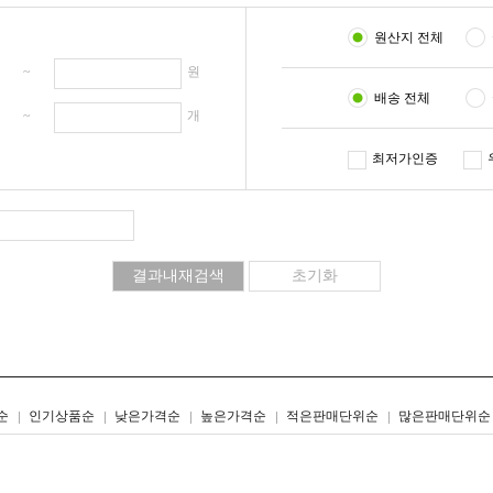
원산지 전체
원 ~
원
배송 전체
개 ~
개
최저가인증
리스트형
갤러리형
순
인기상품순
낮은가격순
높은가격순
적은판매단위순
많은판매단위순