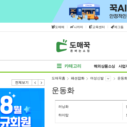
|
|
|
도매매
나까마
교육센터
에그돔
카테고리
해외상품소싱
사업
도매꾹홈
패션잡화
여성신발
운동
전체보기
운동화
러닝화
하이탑