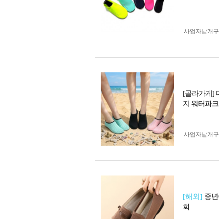
사업자 낱개
[골라가게]
지 워터파크
사업자 낱개
[해외]
중년
화