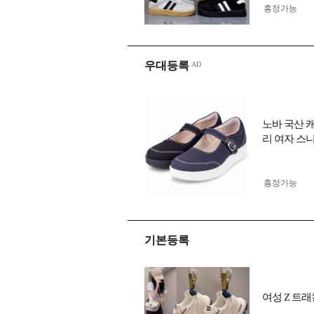
흥정가능
우대등록
노바 국산 
리 여자 스니
흥정가능
기본등록
여성 Z 트래킹