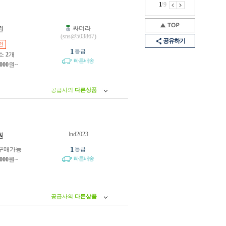
1
/
9
싸더라
원
(sns@503867)
공유하기
인
1
등급
소
2
개
빠른배송
,000
원~
공급사의
다른상품
lnd2023
원
1
구매가능
등급
빠른배송
,000
원~
공급사의
다른상품