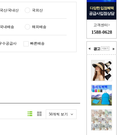
다양한 입점혜택
국산/국내산
국외산
공급사입점상담
고객센터
국내배송
해외배송
1588-0628
우수공급사
빠른배송
광고
50개씩 보기