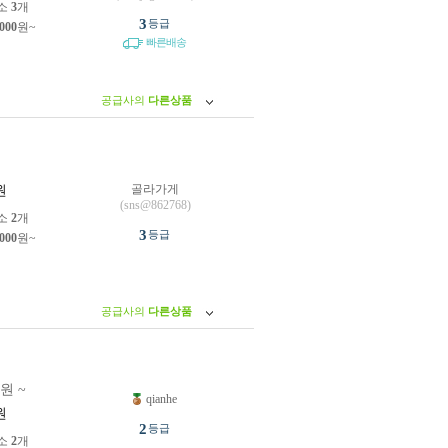
소
3
개
3
등급
,000
원~
빠른배송
공급사의
다른상품
골라가게
원
(sns@862768)
소
2
개
3
등급
,000
원~
공급사의
다른상품
0원 ~
qianhe
원
2
등급
소
2
개