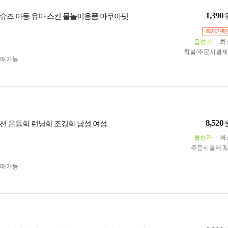
1,390
슈즈 아동 유아 스킨 물놀이용품 아쿠아덧
최저가확
옵션가
최
착불/주문시결
구매가능
8,520
션 운동화 런닝화 조깅화 남성 여성
옵션가
최
주문시결제
3
구매가능