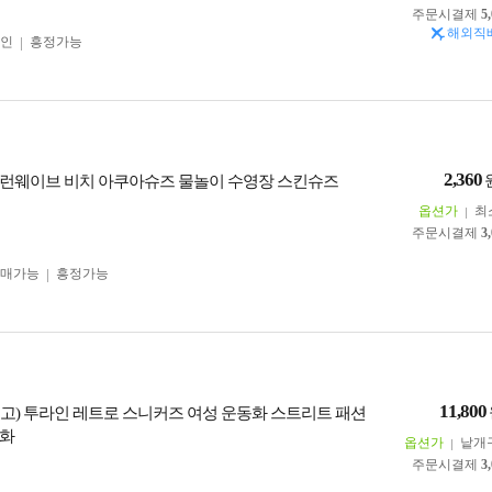
주문시결제
5
해외직
인
흥정가능
2,360
런웨이브 비치 아쿠아슈즈 물놀이 수영장 스킨슈즈
옵션가
최
주문시결제
3
구매가능
흥정가능
11,800
출고) 투라인 레트로 스니커즈 여성 운동화 스트리트 패션
스화
옵션가
낱개
주문시결제
3