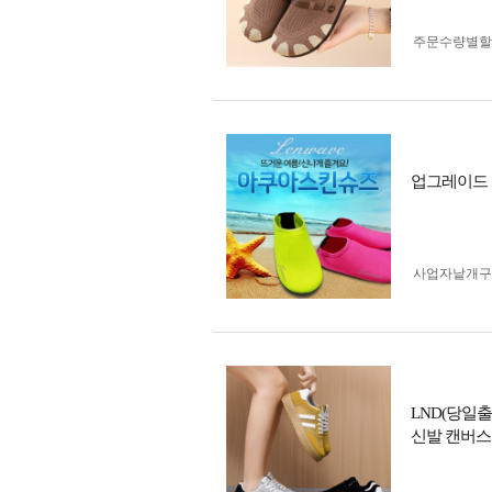
주문수량별할
업그레이드 
사업자 낱개
LND(당일
신발 캔버