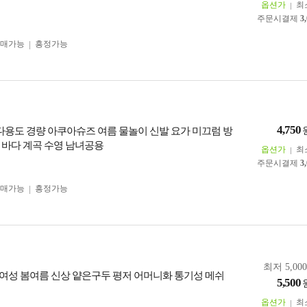
옵션가
최
주문시결제
3
구매가능
흥정가능
4,750
 다용도 경량 아쿠아슈즈 여름 물놀이 신발 요가 미끄럼 방
 바다 계곡 수영 남녀공용
옵션가
최
주문시결제
3
구매가능
흥정가능
최저 5,00
여성 봄여름 신상 얕은구두 평저 어머니화 통기성 메쉬
5,500
옵션가
최