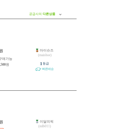
공급사의
다른상품
마이슈즈
원
(maishoe)
구매가능
1
등급
,500
원
빠른배송
이달의픽
원
(mlb011)