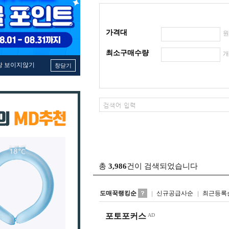
가격대
최소구매수량
창 보이지않기
창닫기
총
3,986
건이 검색되었습니다
도매꾹랭킹순
신규공급사순
최근등록
포토포커스