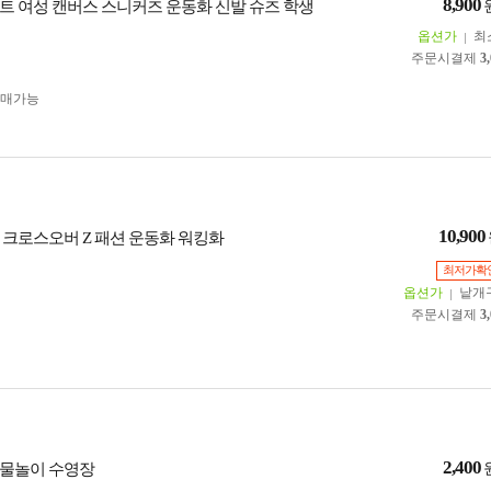
8,900
트 여성 캔버스 스니커즈 운동화 신발 슈즈 학생
옵션가
최
주문시결제
3
구매가능
10,900
 크로스오버 Z 패션 운동화 워킹화
최저가확
옵션가
낱개
주문시결제
3
2,400
물놀이 수영장