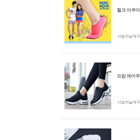
헐크 아쿠아
사업자 낱개
프람 에어쿠
사업자 낱개