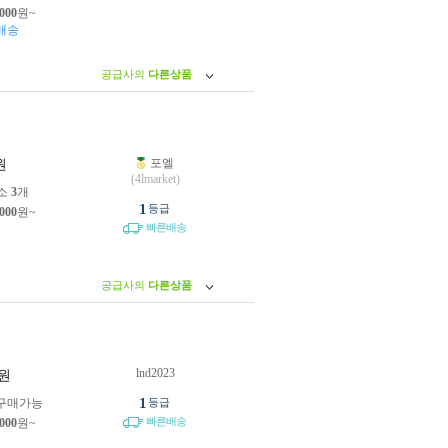
,000
원~
배송
공급사의
다른상품
포엘
원
(4lmarket)
소
3
개
1
등급
,000
원~
빠른배송
공급사의
다른상품
lnd2023
원
1
구매가능
등급
빠른배송
,000
원~